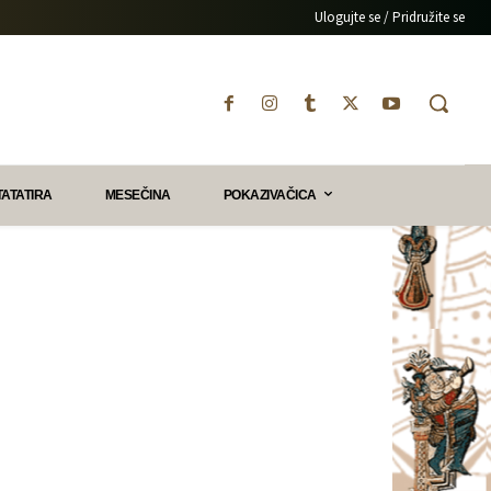
Ulogujte se / Pridružite se
TATATIRA
MESEČINA
POKAZIVAČICA