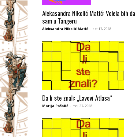
I
Alekasandra Nikolić Matić: Volela bih da
sam u Tangeru
V
Aleksandra Nikolić Matić
-
okt 17, 2018
A
Č
Da li ste znali: „Lavovi Atlasa“
Marija Pašalić
-
maj 27, 2018