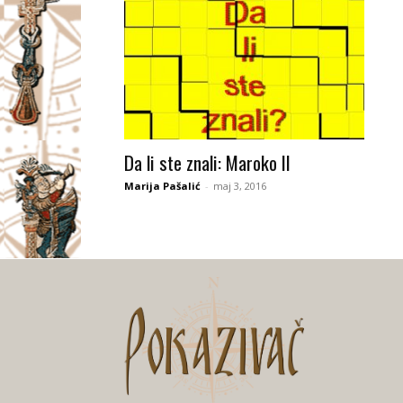
Da li ste znali: Maroko II
Marija Pašalić
-
maj 3, 2016