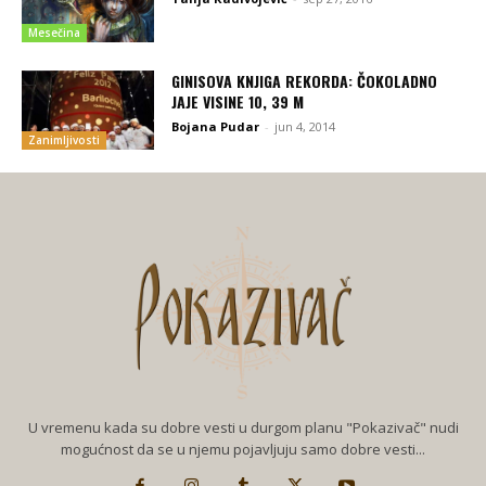
Mesečina
GINISOVA KNJIGA REKORDA: ČOKOLADNO
JAJE VISINE 10, 39 M
Bojana Pudar
-
jun 4, 2014
Zanimljivosti
U vremenu kada su dobre vesti u durgom planu "Pokazivač" nudi
mogućnost da se u njemu pojavljuju samo dobre vesti...