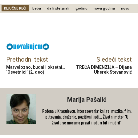
KLJUČNE REČI
beba
da li ste znali
godinu
nova godina
novu
Facebook
X
Email
Prethodni tekst
Sledeći tekst
Marvelozno, budni i okretni…
TREĆA DIMENZIJA – Dijana
‘Osvetnici’ (2. deo)
Uherek Stevanović
Marija Pašalić
​Rođena u Kragujevcu. Interesovanja: knjige, muzika, film,
putovanja, druženje, pozitivni ljudi... Životni moto: "U
životu se moramo praviti ludi, a biti mudri!"