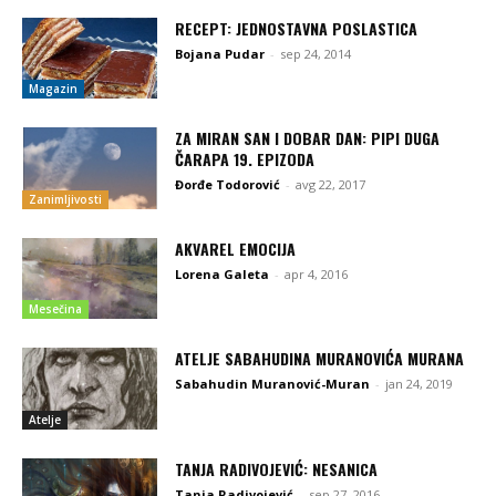
RECEPT: JEDNOSTAVNA POSLASTICA
Bojana Pudar
-
sep 24, 2014
Magazin
ZA MIRAN SAN I DOBAR DAN: PIPI DUGA
ČARAPA 19. EPIZODA
Đorđe Todorović
-
avg 22, 2017
Zanimljivosti
AKVAREL EMOCIJA
Lorena Galeta
-
apr 4, 2016
Mesečina
ATELJE SABAHUDINA MURANOVIĆA MURANA
Sabahudin Muranović-Muran
-
jan 24, 2019
Atelje
TANJA RADIVOJEVIĆ: NESANICA
Tanja Radivojević
-
sep 27, 2016