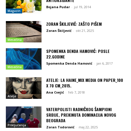
ANTIOKSIDANTE
Bojana Pudar
-
jul 19, 2014
Magazin
ZORAN ŠKILJEVIĆ: ZAŠTO PIŠEM
Zoran Škiljević
-
okt 21, 2025
Mesečina
SPOMENKA DENDA HAMOVIĆ: POSLE
22.GODINE
Spomenka Denda Hamović
-
jan 6, 2017
Mesečina
ATELJE: LA HAINE_MIX MEDIA ON PAPER_100
X 70 CM_2015.
Ana Cvejić
-
feb 7, 2018
Atelje
VATERPOLISTI RADNIČKOG ŠAMPIONI
SRBIJE, PREKINUTA DOMINACIJA NOVOG
BEOGRADA
Priključenija
Zoran Todorović
-
maj 22, 2025