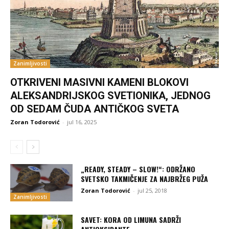
Zanimljivosti
OTKRIVENI MASIVNI KAMENI BLOKOVI
ALEKSANDRIJSKOG SVETIONIKA, JEDNOG
OD SEDAM ČUDA ANTIČKOG SVETA
Zoran Todorović
-
jul 16, 2025
„READY, STEADY – SLOW!“: ODRŽANO
SVETSKO TAKMIČENJE ZA NAJBRŽEG PUŽA
Zoran Todorović
-
jul 25, 2018
Zanimljivosti
SAVET: KORA OD LIMUNA SADRŽI