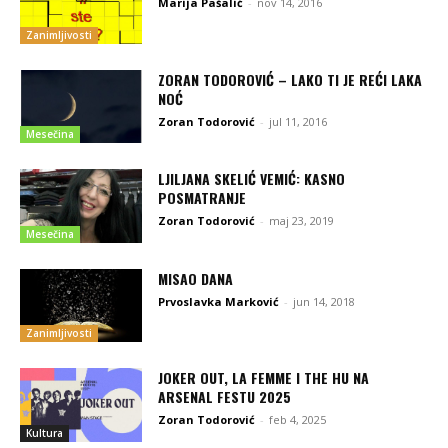
Marija Pašalić
-
nov 14, 2016
Zanimljivosti
ZORAN TODOROVIĆ – LAKO TI JE REĆI LAKA
NOĆ
Zoran Todorović
-
jul 11, 2016
Mesečina
LJILJANA SKELIĆ VEMIĆ: KASNO
POSMATRANJE
Zoran Todorović
-
maj 23, 2019
Mesečina
MISAO DANA
Prvoslavka Marković
-
jun 14, 2018
Zanimljivosti
JOKER OUT, LA FEMME I THE HU NA
ARSENAL FESTU 2025
Zoran Todorović
-
feb 4, 2025
Kultura