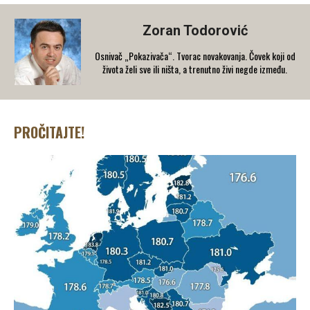
Zoran Todorović
Osnivač „Pokazivača“. Tvorac novakovanja. Čovek koji od
života želi sve ili ništa, a trenutno živi negde između.
PROČITAJTE!