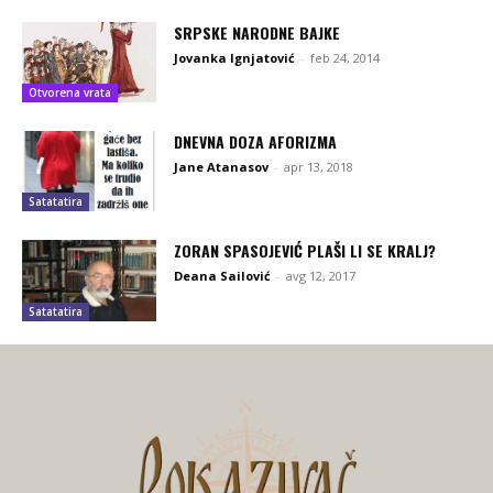
SRPSKE NARODNE BAJKE
Jovanka Ignjatović
-
feb 24, 2014
Otvorena vrata
DNEVNA DOZA AFORIZMA
Jane Atanasov
-
apr 13, 2018
Satatatira
ZORAN SPASOJEVIĆ PLAŠI LI SE KRALJ?
Deana Sailović
-
avg 12, 2017
Satatatira