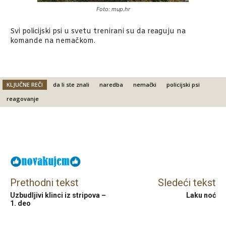
Foto: mup.hr
Svi policijski psi u svetu trenirani su da reaguju na
komande na nemačkom.
KLJUČNE REČI
da li ste znali
naredba
nemački
policijski psi
reagovanje
Facebook
X
Email
Prethodni tekst
Sledeći tekst
Uzbudljivi klinci iz stripova –
Laku noć
1. deo