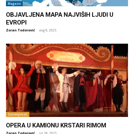
Magazin
OBJAVLJENA MAPA NAJVIŠIH LJUDI U
EVROPI
Zoran Todorović
-
avg 8, 2025
Zanimljivosti
OPERA U KAMIONU KRSTARI RIMOM
Zoran Todorović
-
jul 18, 2025