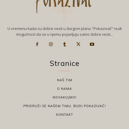
U vremenu kada su dobre vesti u durgom planu "Pokazivač" nudi
mogućnost da se u njemu pojavljuju samo dobre vesti...
Stranice
NAŠ TIM
O NAMA
NOVAKUJMO!
PRIDRUŽI SE NAŠEM TIMU, BUDI POKAZIVAČ!
KONTAKT