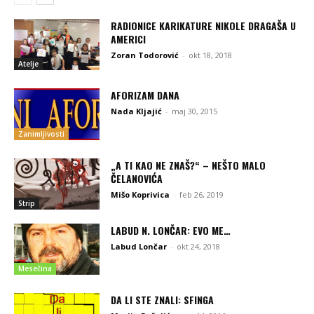
RADIONICE KARIKATURE NIKOLE DRAGAŠA U
AMERICI
Zoran Todorović
-
okt 18, 2018
Atelje
AFORIZAM DANA
Nada Kljajić
-
maj 30, 2015
Zanimljivosti
„A TI KAO NE ZNAŠ?“ – NEŠTO MALO
ČELANOVIĆA
Mišo Koprivica
-
feb 26, 2019
Strip
LABUD N. LONČAR: EVO ME…
Labud Lončar
-
okt 24, 2018
Mesečina
DA LI STE ZNALI: SFINGA