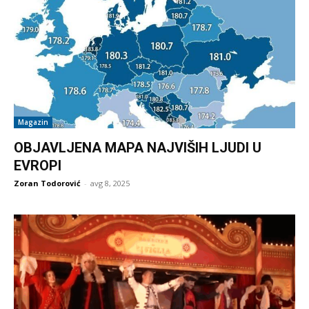
Magazin
OBJAVLJENA MAPA NAJVIŠIH LJUDI U
EVROPI
Zoran Todorović
-
avg 8, 2025