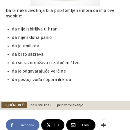
Da bi neka životinja bila pripitomljena mora da ima ove
osobine:
da nije izbirljiva u hrani
da nije sklona panici
da je umiljata
da brzo sazreva
da se razmnožava u zatočeništvu
da je odgovarajuće veličine
da postoji vođa čopora ili krda
KLJUČNE REČI
da li ste znali
pripitomljavanje
Facebook
X
Email