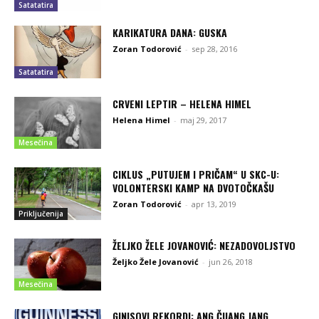
Satatatira
KARIKATURA DANA: GUSKA
Zoran Todorović
-
sep 28, 2016
Satatatira
CRVENI LEPTIR – HELENA HIMEL
Helena Himel
-
maj 29, 2017
Mesečina
CIKLUS „PUTUJEM I PRIČAM“ U SKC-U:
VOLONTERSKI KAMP NA DVOTOČKAŠU
Zoran Todorović
-
apr 13, 2019
Priključenija
ŽELJKO ŽELE JOVANOVIĆ: NEZADOVOLJSTVO
Željko Žele Jovanović
-
jun 26, 2018
Mesečina
GINISOVI REKORDI: ANG ČUANG JANG