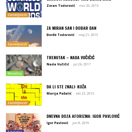
Zoran Todorović
-
nov 20, 2015
Zanimljivosti
ZA MIRAN SAN I DOBAR DAN
Đorđe Todorović
-
maj 21, 2015
Zanimljivosti
TRENUTAK – NADA VUČIČIĆ
Nada Vučičić
-
jul 26, 2017
Mesečina
DA LI STE ZNALI: KOŽA
Marija Pašalić
-
okt 23, 2015
Zanimljivosti
DNEVNA DOZA AFORIZMA: IGOR PAVLOVIĆ
Igor Pavlović
-
jun 8, 2019