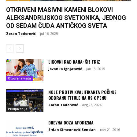
OTKRIVENI MASIVNI KAMENI BLOKOVI
ALEKSANDRIJSKOG SVETIONIKA, JEDNOG
OD SEDAM ČUDA ANTIČKOG SVETA
Zoran Todorović
-
jul 16, 2025
LIKOVNI RAD DANA: ŠIZ FRIZ
Jovanka Ignjatović
-
jan 13, 2015
Otvorena vrata
NOLE PROTIV KVALIFIKANTA POČINJE
ODBRANU TITULE NA US OPENU
Zoran Todorović
-
avg 23, 2024
Priključenija
DNEVNA DOZA AFORIZMA
Srđan Simeunović Sendan
-
nov 21, 2016