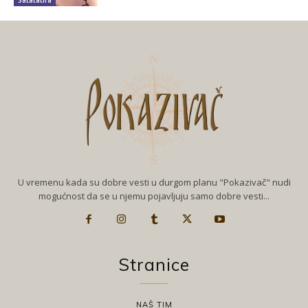
Satatatira
U vremenu kada su dobre vesti u durgom planu "Pokazivač" nudi
mogućnost da se u njemu pojavljuju samo dobre vesti...
Stranice
NAŠ TIM