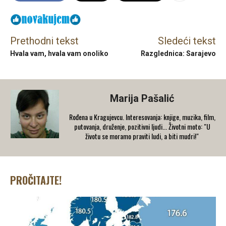
Prethodni tekst
Sledeći tekst
Hvala vam, hvala vam onoliko
Razglednica: Sarajevo
Marija Pašalić
​Rođena u Kragujevcu. Interesovanja: knjige, muzika, film,
putovanja, druženje, pozitivni ljudi... Životni moto: "U
životu se moramo praviti ludi, a biti mudri!"
PROČITAJTE!