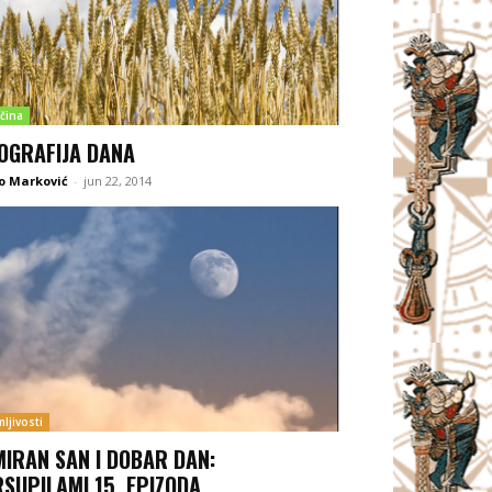
čina
OGRAFIJA DANA
o Marković
-
jun 22, 2014
ljivosti
MIRAN SAN I DOBAR DAN:
SUPILAMI 15. EPIZODA