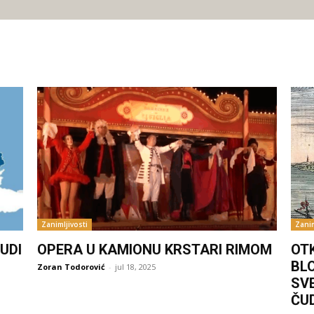
Zanimljivosti
Zanim
UDI
OPERA U KAMIONU KRSTARI RIMOM
OT
BL
Zoran Todorović
-
jul 18, 2025
SV
ČU