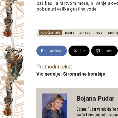
Baš kao i u Mrtvom moru, plivanje u ovo
pobrinuti velika gustina vode.
KLJUČNE REČI
jezero
priroda
roze
zanimlj
Facebook
X
Email
Prethodni tekst
Vic nedelje: Siromašne komšije
Bojana Pudar
Bojana Pudar veruje da "osm
oseća takvu potrebu za osm