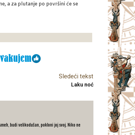
, a za plutanje po površini će se
Sledeći tekst
Laku noć
eh, budi velikodušan, pokloni joj svoj. Niko ne