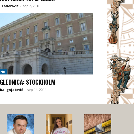
 Todorović
-
sep 2, 2016
zin
GLEDNICA: STOCKHOLM
ka Ignjatović
-
sep 14, 2014