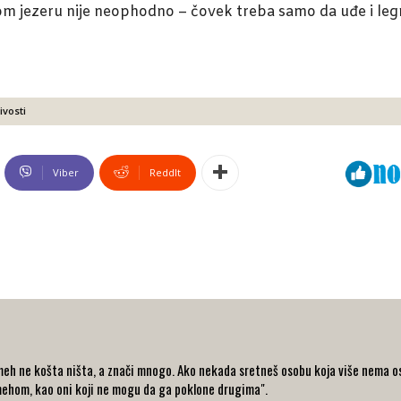
m jezeru nije neophodno – čovek treba samo da uđe i legne
ivosti
Viber
ReddIt
eh ne košta ništa, a znači mnogo. Ako nekada sretneš osobu koja više nema osm
ehom, kao oni koji ne mogu da ga poklone drugima".