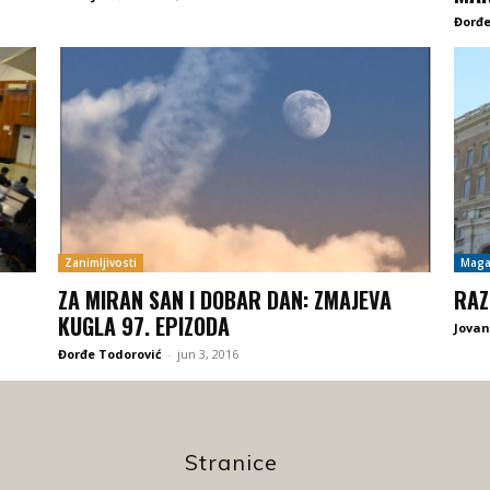
Đorđe
Zanimljivosti
Maga
ZA MIRAN SAN I DOBAR DAN: ZMAJEVA
RAZ
KUGLA 97. EPIZODA
Jovan
Đorđe Todorović
-
jun 3, 2016
Stranice