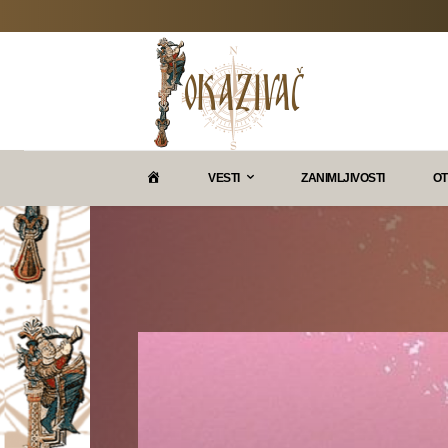
P
VESTI
ZANIMLJIVOSTI
OT
O
K
A
Z