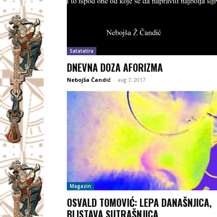
Satatatira
DNEVNA DOZA AFORIZMA
Nebojša Čandić
-
avg 7, 2017
Magazin
OSVALD TOMOVIĆ: LEPA DANAŠNJICA,
BLISTAVA SUTRAŠNJICA