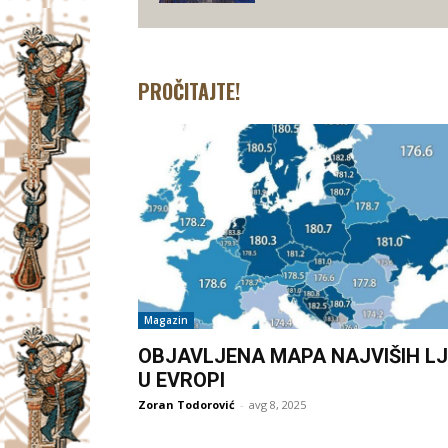
PROČITAJTE!
Magazin
OBJAVLJENA MAPA NAJVIŠIH LJ
U EVROPI
Zoran Todorović
-
avg 8, 2025