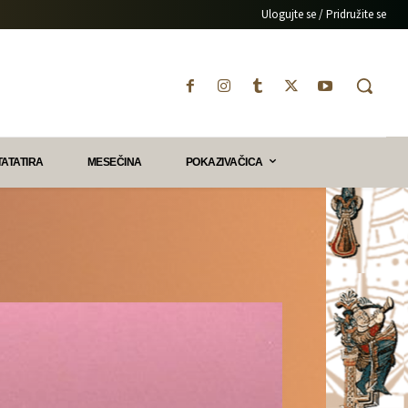
Ulogujte se / Pridružite se
TATATIRA
MESEČINA
POKAZIVAČICA