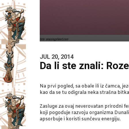
foto: amusingplanet.com
JUL 20, 2014
Da li ste znali: Roz
Na prvi pogled, sa obale ili iz čamca, j
kao da se tu odigrala neka str
ašna bitka
Zasluge za ovaj neverovatan prirodni f
koji pogoduje razvoju organizma Dunalie
apsorbuje i koristi sunčevu energiju.