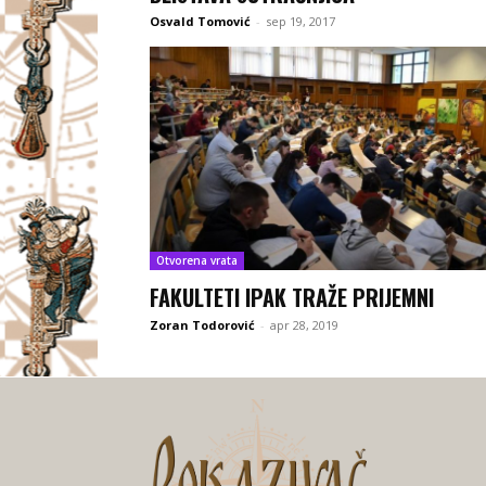
Osvald Tomović
-
sep 19, 2017
Otvorena vrata
FAKULTETI IPAK TRAŽE PRIJEMNI
Zoran Todorović
-
apr 28, 2019