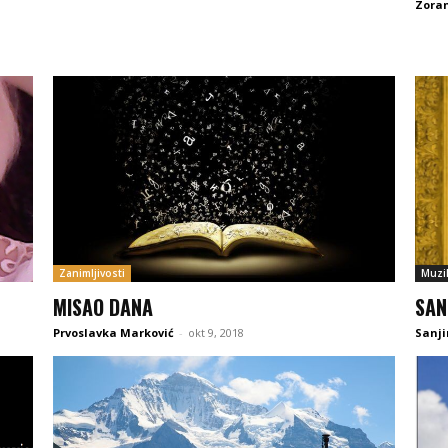
Zoran
Zanimljivosti
Muzi
MISAO DANA
SAN
Prvoslavka Marković
-
okt 9, 2018
Sanji