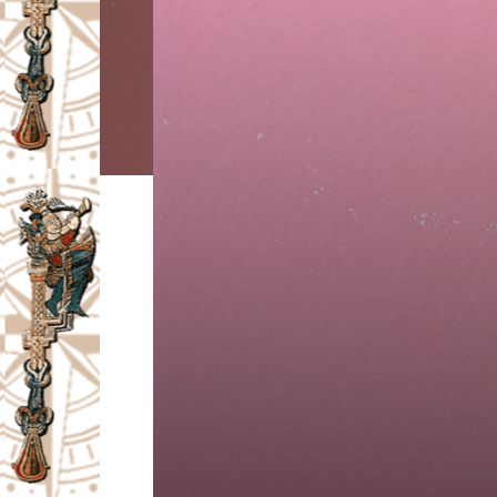
I
V
A
Č