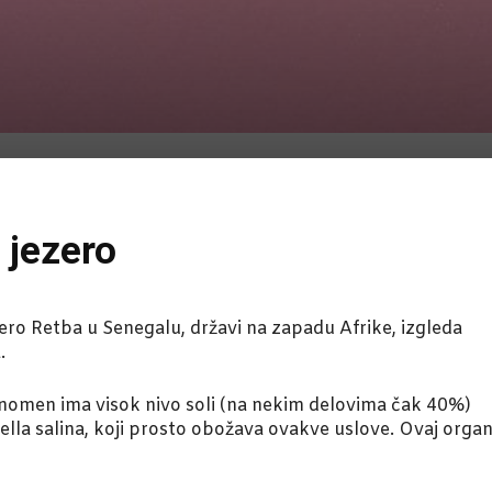
e jezero
ezero Retba u Senegalu, državi na zapadu Afrike, izgleda
.
enomen ima visok nivo soli (na nekim delovima čak 40%)
lla salina, koji prosto obožava ovakve uslove. Ovaj orga