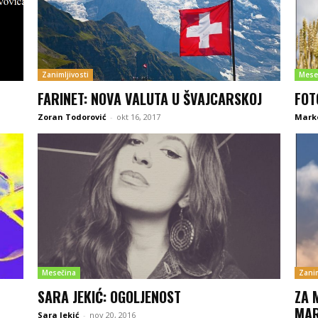
Zanimljivosti
Mese
FARINET: NOVA VALUTA U ŠVAJCARSKOJ
FOT
Zoran Todorović
-
okt 16, 2017
Mark
Mesečina
Zanim
SARA JEKIĆ: OGOLJENOST
ZA 
MAR
Sara Jekić
-
nov 20, 2016