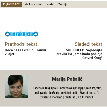
KLJUČNE REČI
da li ste znali
vode
Zemlji
Facebook
X
Email
Prethodni tekst
Sledeći tekst
Deca na raskrsnici: Tamni
MILI DUELI: Pogledajte
vilajet
pravila i vrijeme kada počinje
Četvrti Krug!
Marija Pašalić
​Rođena u Kragujevcu. Interesovanja: knjige, muzika, film,
putovanja, druženje, pozitivni ljudi... Životni moto: "U
životu se moramo praviti ludi, a biti mudri!"