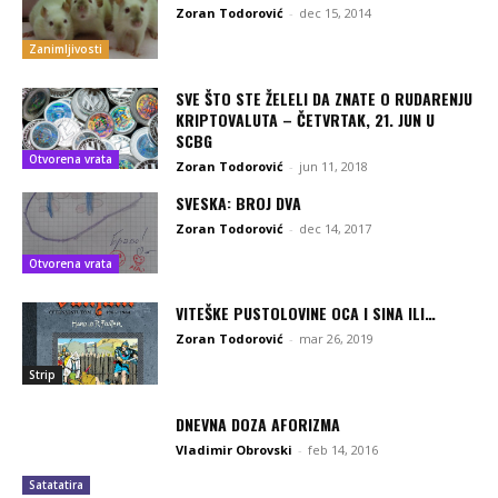
Zoran Todorović
-
dec 15, 2014
Zanimljivosti
SVE ŠTO STE ŽELELI DA ZNATE O RUDARENJU
KRIPTOVALUTA – ČETVRTAK, 21. JUN U
SCBG
Otvorena vrata
Zoran Todorović
-
jun 11, 2018
SVESKA: BROJ DVA
Zoran Todorović
-
dec 14, 2017
Otvorena vrata
VITEŠKE PUSTOLOVINE OCA I SINA ILI…
Zoran Todorović
-
mar 26, 2019
Strip
DNEVNA DOZA AFORIZMA
Vladimir Obrovski
-
feb 14, 2016
Satatatira