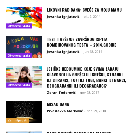
LIKOVNI RAD DANA: CVEĆE ZA MOJU MAMU
Jovanka Ignjatović
-
okt 9, 2014
Otvorena vrata
TEST I REŠENJE ZAVRŠNOG ISPITA
KOMBINOVANOG TESTA – 2014.GODINE
Jovanka Ignjatović
-
jun 18, 2014
Otvorena vrata
JEZIČKE NEDOUMICE KOJE SVIMA ZADAJU
GLAVOBOLJU: GREŠCI ILI GREŠKI, STRANKI
ILI STRANCI, TUZI ILI TUGI, BANKI ILI BANCI,
BEOGRAĐANKI ILI BEOGRAĐANCI?
Otvorena vrata
Zoran Todorović
-
nov 28, 2017
MISAO DANA
Prvoslavka Marković
-
sep 29, 2018
Zanimljivosti