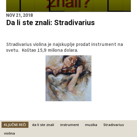
NOV 21, 2018
Da li ste znali: Stradivarius
Stradivarius violina je najskuplje prodat instrument na
svetu. Koštao 15,9 miliona dolara.
KLJUČNE REČI
da li ste znali
instrument
muzika
Stradivarius
violina