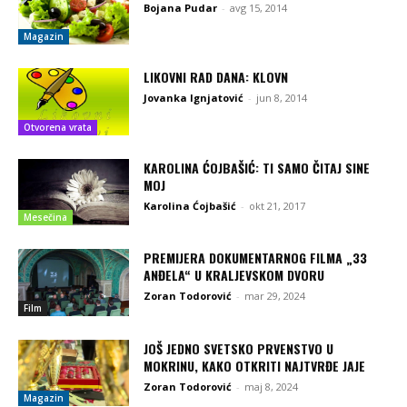
Bojana Pudar
-
avg 15, 2014
Magazin
LIKOVNI RAD DANA: KLOVN
Jovanka Ignjatović
-
jun 8, 2014
Otvorena vrata
KAROLINA ĆOJBAŠIĆ: TI SAMO ČITAJ SINE
MOJ
Karolina Ćojbašić
-
okt 21, 2017
Mesečina
PREMIJERA DOKUMENTARNOG FILMA „33
ANĐELA“ U KRALJEVSKOM DVORU
Zoran Todorović
-
mar 29, 2024
Film
JOŠ JEDNO SVETSKO PRVENSTVO U
MOKRINU, KAKO OTKRITI NAJTVRĐE JAJE
Zoran Todorović
-
maj 8, 2024
Magazin