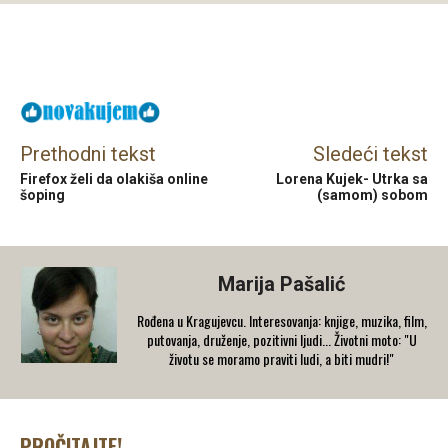
Facebook
X
Email
Prethodni tekst
Sledeći tekst
Firefox želi da olakiša online
Lorena Kujek- Utrka sa
šoping
(samom) sobom
Marija Pašalić
​Rođena u Kragujevcu. Interesovanja: knjige, muzika, film,
putovanja, druženje, pozitivni ljudi... Životni moto: "U
životu se moramo praviti ludi, a biti mudri!"
PROČITAJTE!