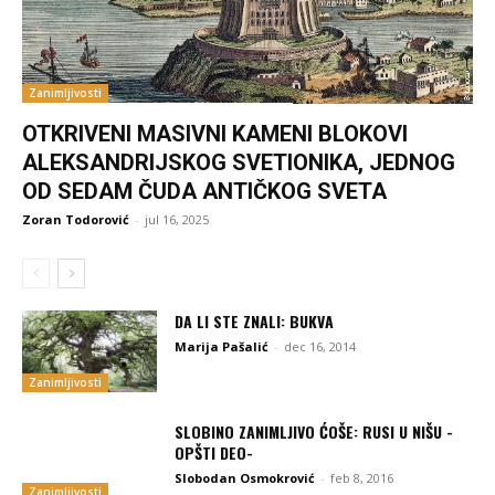
Zanimljivosti
OTKRIVENI MASIVNI KAMENI BLOKOVI
ALEKSANDRIJSKOG SVETIONIKA, JEDNOG
OD SEDAM ČUDA ANTIČKOG SVETA
Zoran Todorović
-
jul 16, 2025
DA LI STE ZNALI: BUKVA
Marija Pašalić
-
dec 16, 2014
Zanimljivosti
SLOBINO ZANIMLJIVO ĆOŠE: RUSI U NIŠU -
OPŠTI DEO-
Slobodan Osmokrović
-
feb 8, 2016
Zanimljivosti