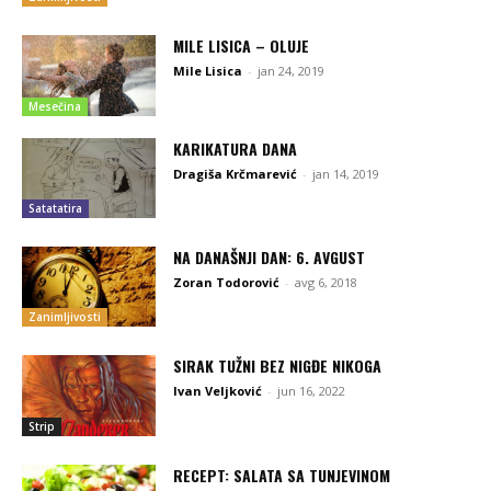
MILE LISICA – OLUJE
Mile Lisica
-
jan 24, 2019
Mesečina
KARIKATURA DANA
Dragiša Krčmarević
-
jan 14, 2019
Satatatira
NA DANAŠNJI DAN: 6. AVGUST
Zoran Todorović
-
avg 6, 2018
Zanimljivosti
SIRAK TUŽNI BEZ NIGĐE NIKOGA
Ivan Veljković
-
jun 16, 2022
Strip
RECEPT: SALATA SA TUNJEVINOM