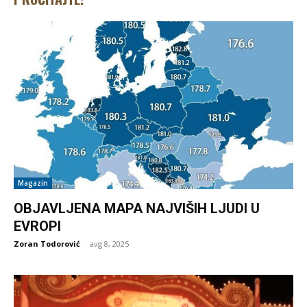
Magazin
OBJAVLJENA MAPA NAJVIŠIH LJUDI U
EVROPI
Zoran Todorović
-
avg 8, 2025