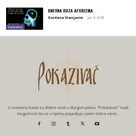
DNEVNA DOZA AFORIZMA
Gordana Vranjanin
-
jan 4, 2018
Satatatira
U vremenu kada su dobre vesti u durgom planu "Pokazivač" nudi
mogućnost da se u njemu pojavljuju samo dobre vesti...