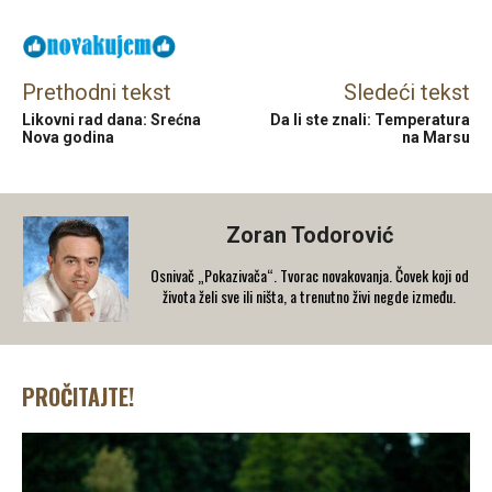
Prethodni tekst
Sledeći tekst
Likovni rad dana: Srećna
Da li ste znali: Temperatura
Nova godina
na Marsu
Zoran Todorović
Osnivač „Pokazivača“. Tvorac novakovanja. Čovek koji od
života želi sve ili ništa, a trenutno živi negde između.
PROČITAJTE!