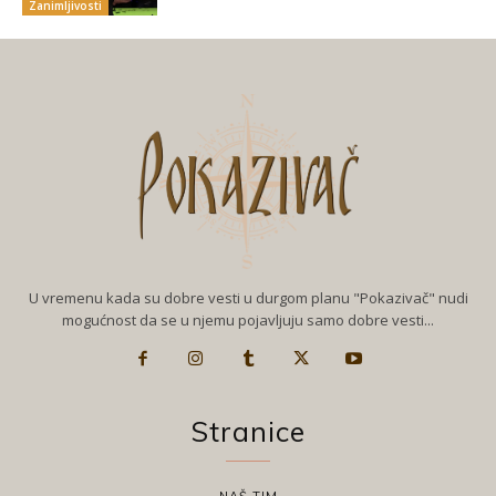
Zanimljivosti
U vremenu kada su dobre vesti u durgom planu "Pokazivač" nudi
mogućnost da se u njemu pojavljuju samo dobre vesti...
Stranice
NAŠ TIM