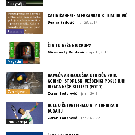
Fotografija
SATIRIČARENJE ALEKSANDAR STOJADINOVIĆ
Deana Sailović
-
jun 28, 2017
Satatatira
ŠTA TO BEŠE BIOSKOP?
Miroslav Lj. Ranković
-
apr 16, 2016
Magazin
NAJVEĆA ARHEOLOŠKA OTKRIĆA 2018.
GODINE: ISTORIJSKI UDŽBENICI POSLE NJIH
NIKADA NEĆE BITI ISTI (FOTO)
Zanimljivosti
Zoran Todorović
-
jan 4, 2019
NOLE U ČETVRTFINALU ATP TURNIRA U
DUBAIJU
Zoran Todorović
-
feb 23, 2022
Priključenija