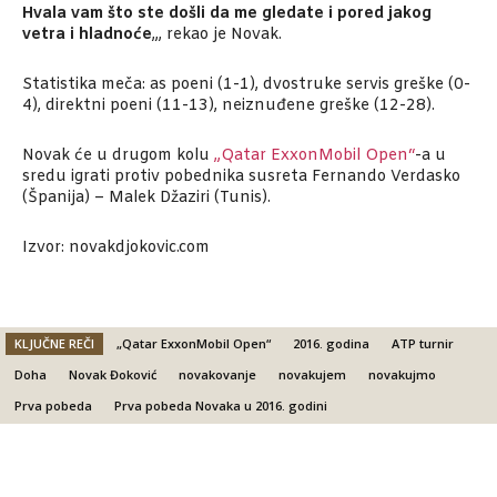
Hvala vam što ste došli da me gledate i pored jakog
vetra i hladnoće
„, rekao je Novak.
Statistika meča: as poeni (1-1), dvostruke servis greške (0-
4), direktni poeni (11-13), neiznuđene greške (12-28).
Novak će u drugom kolu
„Qatar ExxonMobil Open“
-a u
sredu igrati protiv pobednika susreta Fernando Verdasko
(Španija) – Malek Džaziri (Tunis).
Izvor: novakdjokovic.com
KLJUČNE REČI
„Qatar ExxonMobil Open“
2016. godina
ATP turnir
Doha
Novak Đoković
novakovanje
novakujem
novakujmo
Prva pobeda
Prva pobeda Novaka u 2016. godini
Facebook
X
Email