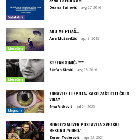
ŽENA I AFORIZAM
Deana Sailović
-
avg 27, 2016
Satatatira
AKO ME PITAŠ…
Ana Mutavdžić
-
apr 8, 2015
Mesečina
STEFAN SIMIĆ: ***
Stefan Simić
-
avg 25, 2016
Mesečina
ZDRAVLJE I LEPOTA: KAKO ZAŠTITITI ČULO
VIDA?
Ema Vitković
-
jul 24, 2023
Magazin
RONI O’SALIVEN POSTAVLJA SVETSKI
REKORD /VIDEO/
Zoran Todorović
-
apr 22, 2021