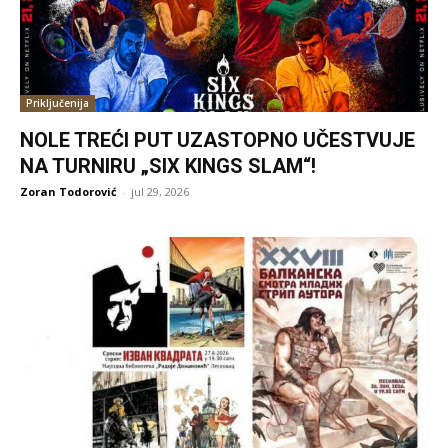
Priključenija
NOLE TREĆI PUT UZASTOPNO UČESTVUJE
NA TURNIRU „SIX KINGS SLAM“!
Zoran Todorović
-
jul 29, 2026