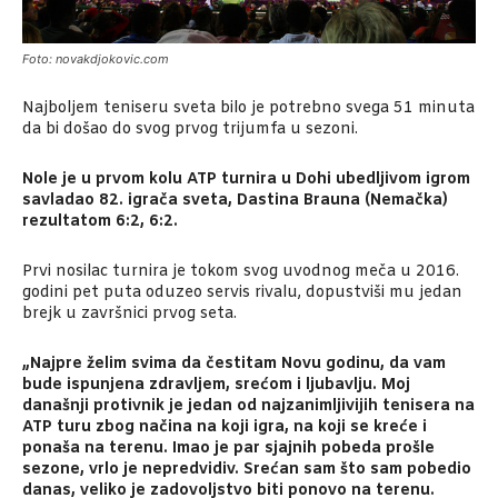
Foto: novakdjokovic.com
Najboljem teniseru sveta bilo je potrebno svega 51 minuta
da bi došao do svog prvog trijumfa u sezoni.
Nole je u prvom kolu ATP turnira u Dohi ubedljivom igrom
savladao 82. igrača sveta, Dastina Brauna (Nemačka)
rezultatom 6:2, 6:2.
Prvi nosilac turnira je tokom svog uvodnog meča u 2016.
godini pet puta oduzeo servis rivalu, dopustviši mu jedan
brejk u završnici prvog seta.
„Najpre želim svima da čestitam Novu godinu, da vam
bude ispunjena zdravljem, srećom i ljubavlju. Moj
današnji protivnik je jedan od najzanimljivijih tenisera na
ATP turu zbog načina na koji igra, na koji se kreće i
ponaša na terenu. Imao je par sjajnih pobeda prošle
sezone, vrlo je nepredvidiv. Srećan sam što sam pobedio
danas, veliko je zadovoljstvo biti ponovo na terenu.