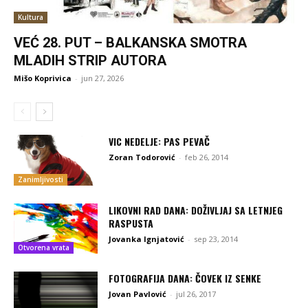
Kultura
VEĆ 28. PUT – BALKANSKA SMOTRA
MLADIH STRIP AUTORA
Mišo Koprivica
-
jun 27, 2026
VIC NEDELJE: PAS PEVAČ
Zoran Todorović
-
feb 26, 2014
Zanimljivosti
LIKOVNI RAD DANA: DOŽIVLJAJ SA LETNJEG
RASPUSTA
Jovanka Ignjatović
-
sep 23, 2014
Otvorena vrata
FOTOGRAFIJA DANA: ČOVEK IZ SENKE
Jovan Pavlović
-
jul 26, 2017