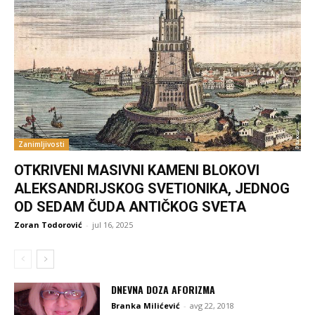
Zanimljivosti
OTKRIVENI MASIVNI KAMENI BLOKOVI
ALEKSANDRIJSKOG SVETIONIKA, JEDNOG
OD SEDAM ČUDA ANTIČKOG SVETA
Zoran Todorović
-
jul 16, 2025
DNEVNA DOZA AFORIZMA
Branka Milićević
-
avg 22, 2018