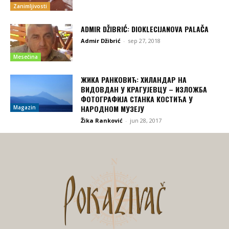
Zanimljivosti
ADMIR DŽIBRIĆ: DIOKLECIJANOVA PALAČA
Admir Džibrić
-
sep 27, 2018
Mesečina
ЖИКА РАНКОВИЋ: ХИЛАНДАР НА
ВИДОВДАН У КРАГУЈЕВЦУ – ИЗЛОЖБА
ФОТОГРАФИЈА СТАНКА КОСТИЋА У
НАРОДНОМ МУЗЕЈУ
Magazin
Žika Ranković
-
jun 28, 2017