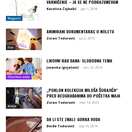
VARNIČENJE – JA SE NE PODRAZUMEVAM
Karolina Ćojbašić
-
apr 1, 2018
Magazin
ANIMIRANI DOKUMENTARAC O NOLETU
Zoran Todorović
-
jul 2, 2015
Film
LIKOVNI RAD DANA: SLOBODNA TEMA
Jovanka Ignjatović
-
dec 12, 2014
Otvorena vrata
„POKLON KOLEKCIJA MILOŠA ŠOBAJIĆA“
PRED BEOGRAĐANIMA DO POČETKA MAJA
Zoran Todorović
-
mar 14, 2025
Atelje
DA LI STE ZNALI: GORKA VODA
Đorđe Todorović
-
sep 16, 2014