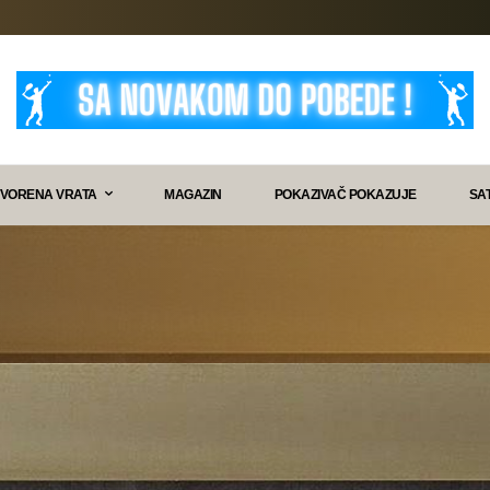
VORENA VRATA
MAGAZIN
POKAZIVAČ POKAZUJE
SA