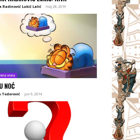
 Radinović Lukić Lalić
-
maj 28, 2019
rena vrata
U NOĆ
 Todorović
-
jun 9, 2014