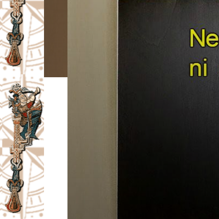
I
V
A
Č