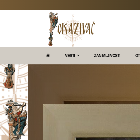
P
VESTI
ZANIMLJIVOSTI
OT
O
K
A
Z