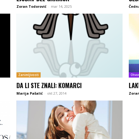
Zoran Todorović
-
mar 14, 2025
Čedna
Zanimljivosti
Otvo
DA LI STE ZNALI: KOMARCI
LAK
Marija Pašalić
-
okt 27, 2014
Zoran