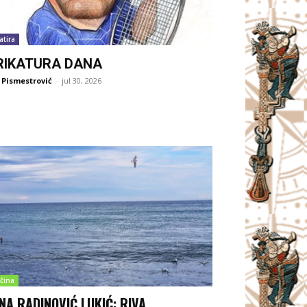
atira
RIKATURA DANA
 Pismestrović
-
jul 30, 2026
čina
NA RADINOVIĆ LUKIĆ: RIVA