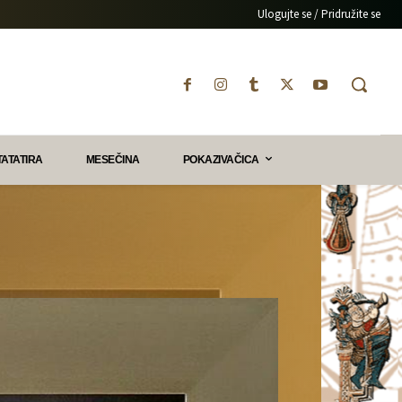
Ulogujte se / Pridružite se
TATATIRA
MESEČINA
POKAZIVAČICA