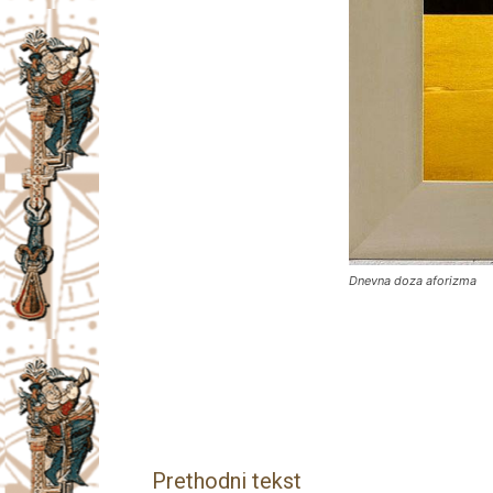
Dnevna doza aforizma
Facebook
X
Email
Prethodni tekst