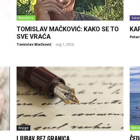
Mesečina
Satat
TOMISLAV MAČKOVIĆ: KAKO SE TO
KA
SVE VRAĆA
Petar
Tomislav Mačković
-
avg 1, 2026
Knjige
Mese
LJUBAV BEZ GRANICA
ČED