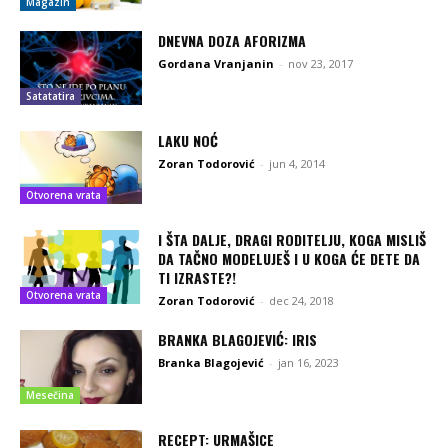
Magazin
DNEVNA DOZA AFORIZMA
Gordana Vranjanin
-
nov 23, 2017
Satatatira
LAKU NOĆ
Zoran Todorović
-
jun 4, 2014
Otvorena vrata
I ŠTA DALJE, DRAGI RODITELJU, KOGA MISLIŠ
DA TAČNO MODELUJEŠ I U KOGA ĆE DETE DA
TI IZRASTE?!
Otvorena vrata
Zoran Todorović
-
dec 24, 2018
BRANKA BLAGOJEVIĆ: IRIS
Branka Blagojević
-
jan 16, 2023
Mesečina
RECEPT: URMAŠICE