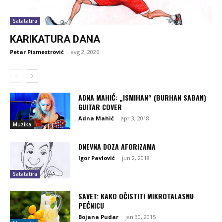
Satatatira
KARIKATURA DANA
Petar Pismestrović
-
avg 2, 2026
ADNA MAHIĆ: „ISMIHAN“ (BURHAN SABAN)
GUITAR COVER
Adna Mahić
-
apr 3, 2018
Muzika
DNEVNA DOZA AFORIZAMA
Igor Pavlović
-
jun 2, 2018
Satatatira
SAVET: KAKO OČISTITI MIKROTALASNU
PEĆNICU
Bojana Pudar
-
jan 30, 2015