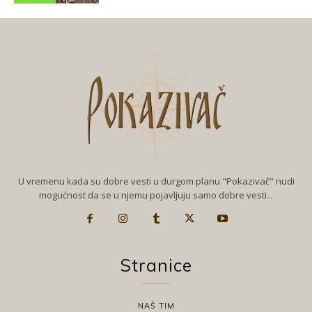
U vremenu kada su dobre vesti u durgom planu "Pokazivač" nudi
mogućnost da se u njemu pojavljuju samo dobre vesti...
Stranice
NAŠ TIM