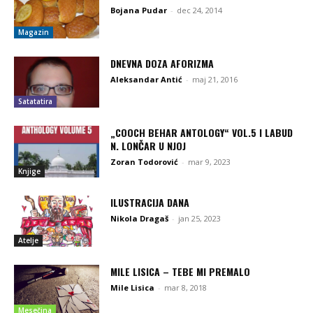
Bojana Pudar
-
dec 24, 2014
Magazin
DNEVNA DOZA AFORIZMA
Aleksandar Antić
-
maj 21, 2016
Satatatira
„COOCH BEHAR ANTOLOGY“ VOL.5 I LABUD
N. LONČAR U NJOJ
Zoran Todorović
-
mar 9, 2023
Knjige
ILUSTRACIJA DANA
Nikola Dragaš
-
jan 25, 2023
Atelje
MILE LISICA – TEBE MI PREMALO
Mile Lisica
-
mar 8, 2018
Mesečina