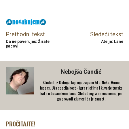
Facebook
X
Email
Prethodni tekst
Sledeći tekst
Da ne poveruješ: Žirafe i
Atelje: Lane
pacovi
Nebojša Čandić
Student iz Doboja, koji nije zapalio žito. Neko. Homo
ludens. Uža specijalnost - igra riječima i kuvanje turske
kafe u bosanskom loncu. Slobodnog vremena nema, jer
ga provodi glumeći da je zauzet.
PROČITAJTE!