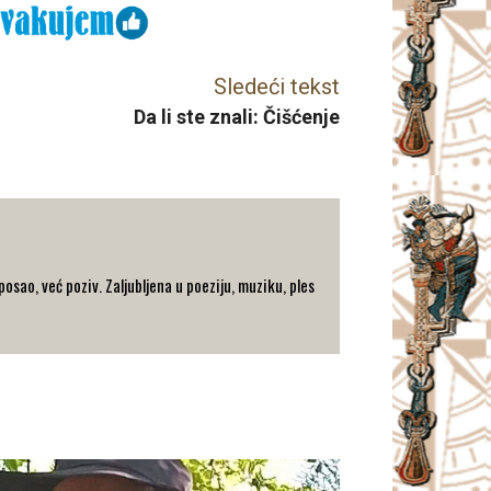
Sledeći tekst
Da li ste znali: Čišćenje
 posao, već poziv. Zaljubljena u poeziju, muziku, ples