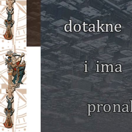
I
V
A
Č