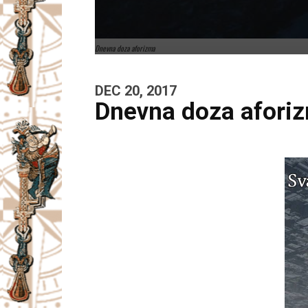
Dnevna doza aforizma
DEC 20, 2017
Dnevna doza afori