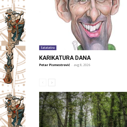
Satatatira
KARIKATURA DANA
Petar Pismestrović
-
avg 8, 2026