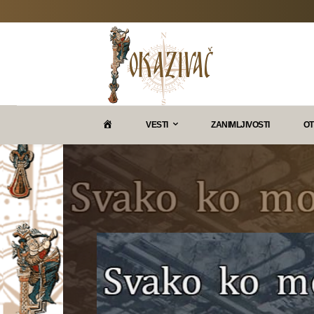
P
VESTI
ZANIMLJIVOSTI
OT
O
K
A
Z