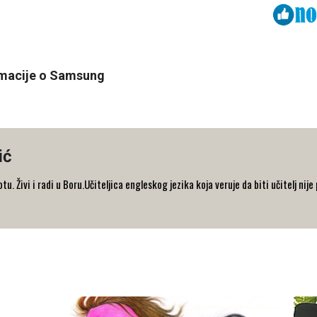
Viber
ReddIt
ormacije o Samsung
ić
tu. Živi i radi u Boru.Učiteljica engleskog jezika koja veruje da biti učitelj nije