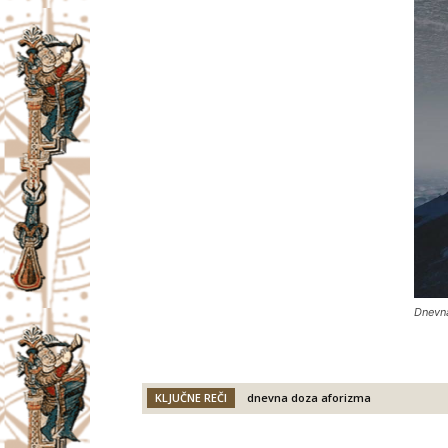
Dnevn
KLJUČNE REČI
dnevna doza aforizma