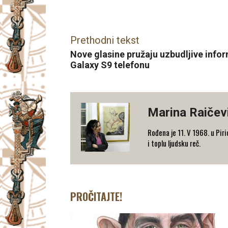
Facebook
X
Email
Prethodni tekst
Nove glasine pružaju uzbudljive inf
Galaxy S9 telefonu
Marina Raičev
Rođena je 11. V 1968. u Pirio
i toplu ljudsku reč.
PROČITAJTE!