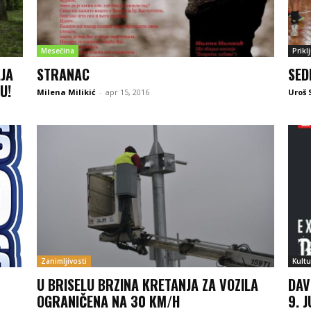
Mesečina
Prikl
LJA
STRANAC
SED
U!
Milena Milikić
-
apr 15, 2016
Uroš 
Zanimljivosti
Kultu
U BRISELU BRZINA KRETANJA ZA VOZILA
DAV
OGRANIČENA NA 30 KM/H
9. 