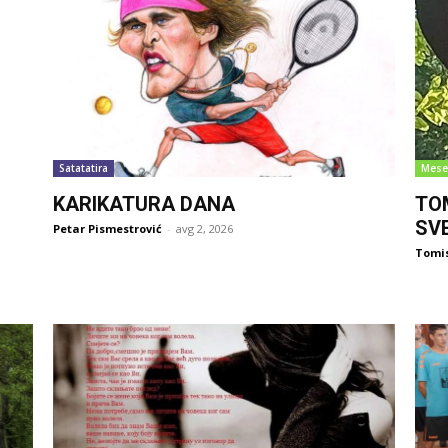
Satatatira
Mese
KARIKATURA DANA
TO
SV
Petar Pismestrović
-
avg 2, 2026
Tomi