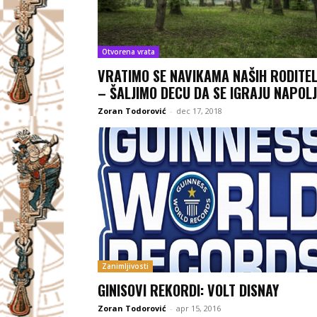
Otvorena vrata
VRATIMO SE NAVIKAMA NAŠIH RODITE
– ŠALJIMO DECU DA SE IGRAJU NAPOLJ
Zoran Todorović
-
dec 17, 2018
Zanimljivosti
GINISOVI REKORDI: VOLT DISNAY
Zoran Todorović
-
apr 15, 2016