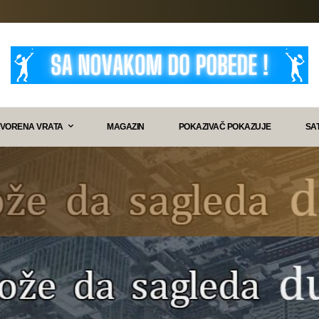
VORENA VRATA
MAGAZIN
POKAZIVAČ POKAZUJE
SA