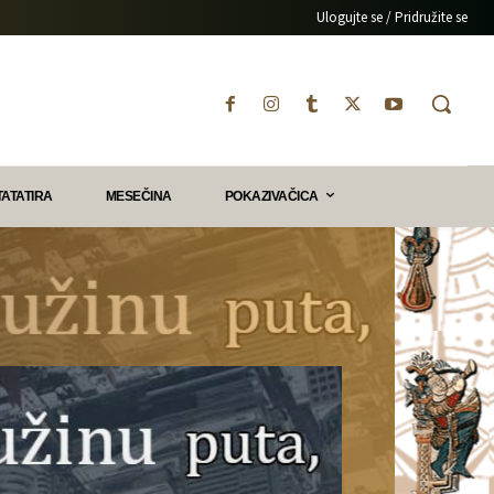
Ulogujte se / Pridružite se
TATATIRA
MESEČINA
POKAZIVAČICA