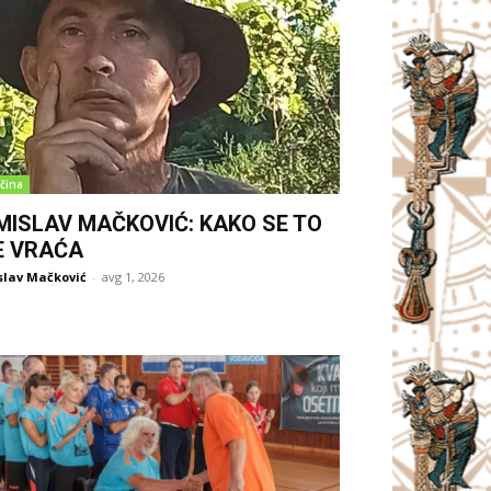
čina
MISLAV MAČKOVIĆ: KAKO SE TO
E VRAĆA
slav Mačković
-
avg 1, 2026