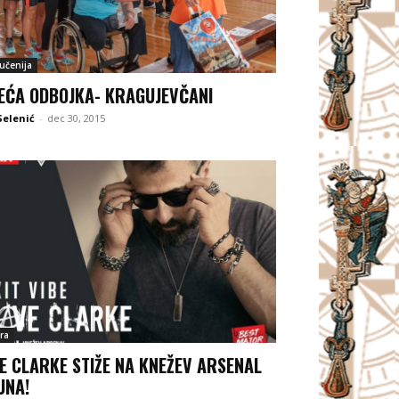
jučenija
EĆA ODBOJKA- KRAGUJEVČANI
Selenić
-
dec 30, 2015
ra
E CLARKE STIŽE NA KNEŽEV ARSENAL
JUNA!