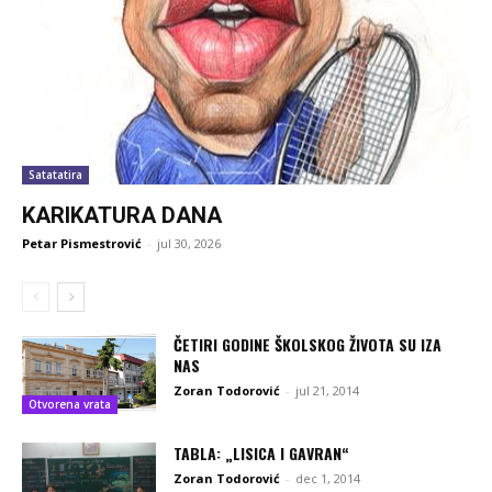
Satatatira
KARIKATURA DANA
Petar Pismestrović
-
jul 30, 2026
ČETIRI GODINE ŠKOLSKOG ŽIVOTA SU IZA
NAS
Zoran Todorović
-
jul 21, 2014
Otvorena vrata
TABLA: „LISICA I GAVRAN“
Zoran Todorović
-
dec 1, 2014