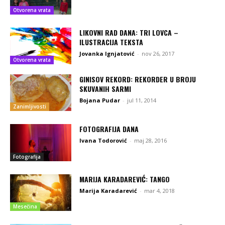
Otvorena vrata
LIKOVNI RAD DANA: TRI LOVCA –
ILUSTRACIJA TEKSTA
Jovanka Ignjatović
-
nov 26, 2017
Otvorena vrata
GINISOV REKORD: REKORDER U BROJU
SKUVANIH SARMI
Bojana Pudar
-
jul 11, 2014
Zanimljivosti
FOTOGRAFIJA DANA
Ivana Todorović
-
maj 28, 2016
Fotografija
MARIJA KARADAREVIĆ: TANGO
Marija Karadarević
-
mar 4, 2018
Mesečina