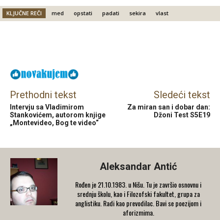
KLJUČNE REČI
med
opstati
padati
sekira
vlast
Facebook
X
Email
Prethodni tekst
Sledeći tekst
Intervju sa Vladimirom
Za miran san i dobar dan:
Stankovićem, autorom knjige
Džoni Test S5E19
„Montevideo, Bog te video“
Aleksandar Antić
Rođen je 21.10.1983. u Nišu. Tu je završio osnovnu i
srednju školu, kao i Filozofski fakultet, grupa za
anglistiku. Radi kao prevodilac. Bavi se poezijom i
aforizmima.