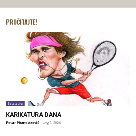
PROČITAJTE!
Satatatira
KARIKATURA DANA
Petar Pismestrović
-
avg 2, 2026