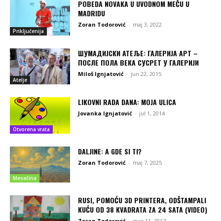
POBEDA NOVAKA U UVODNOM MEČU U
MADRIDU
Zoran Todorović
-
maj 3, 2022
Priključenija
ШУМАДИЈСКИ АТЕЉЕ: ГАЛЕРИЈА АРТ –
ПОСЛЕ ПОЛА ВЕКА СУСРЕТ У ГАЛЕРИЈИ
Miloš Ignjatović
-
jun 22, 2015
Atelje
LIKOVNI RADA DANA: MOJA ULICA
Jovanka Ignjatović
-
jul 1, 2014
Otvorena vrata
DALJINE: A GDE SI TI?
Zoran Todorović
-
maj 7, 2025
Mesečina
RUSI, POMOĆU 3D PRINTERA, ODŠTAMPALI
KUĆU OD 38 KVADRATA ZA 24 SATA (VIDEO)
Zoran Todorović
-
mar 11, 2017