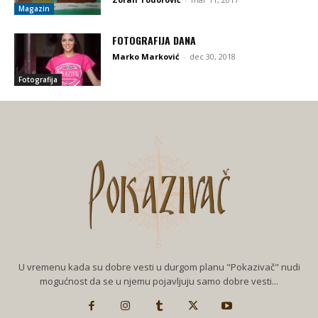
Magazin
FOTOGRAFIJA DANA
Marko Marković
-
dec 30, 2018
Fotografija
U vremenu kada su dobre vesti u durgom planu "Pokazivač" nudi
mogućnost da se u njemu pojavljuju samo dobre vesti...