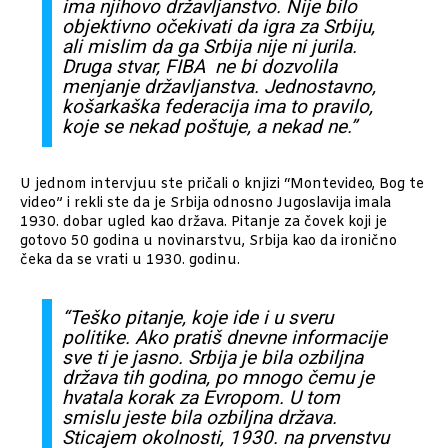
ima njihovo državljanstvo. Nije bilo
objektivno očekivati da igra za Srbiju,
ali mislim da ga Srbija nije ni jurila.
Druga stvar, FIBA ne bi dozvolila
menjanje državljanstva. Jednostavno,
košarkaška federacija ima to pravilo,
koje se nekad poštuje, a nekad ne.”
U jednom intervjuu ste pričali o knjizi “Montevideo, Bog te
video” i rekli ste da je Srbija odnosno Jugoslavija imala
1930. dobar ugled kao država. Pitanje za čovek koji je
gotovo 50 godina u novinarstvu, Srbija kao da ironično
čeka da se vrati u 1930. godinu.
“Teško pitanje, koje ide i u sveru
politike. Ako pratiš dnevne informacije
sve ti je jasno. Srbija je bila ozbiljna
država tih godina, po mnogo čemu je
hvatala korak za Evropom. U tom
smislu jeste bila ozbiljna država.
Sticajem okolnosti, 1930. na prvenstvu