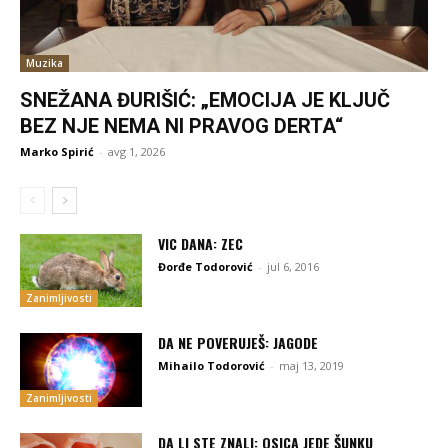
Muzika
SNEŽANA ĐURIŠIĆ: „EMOCIJA JE KLJUČ
BEZ NJE NEMA NI PRAVOG DERTA“
Marko Spirić
-
avg 1, 2026
VIC DANA: ZEC
Đorđe Todorović
-
jul 6, 2016
Zanimljivosti
DA NE POVERUJEŠ: JAGODE
Mihailo Todorović
-
maj 13, 2019
Zanimljivosti
DA LI STE ZNALI: OSICA JEDE ŠUNKU