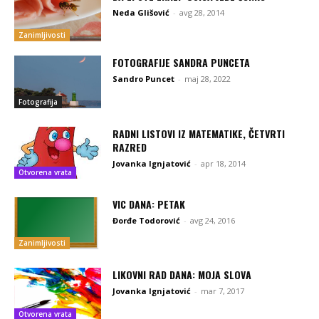
Neda Glišović
-
avg 28, 2014
Zanimljivosti
FOTOGRAFIJE SANDRA PUNCETA
Sandro Puncet
-
maj 28, 2022
Fotografija
RADNI LISTOVI IZ MATEMATIKE, ČETVRTI
RAZRED
Jovanka Ignjatović
-
apr 18, 2014
Otvorena vrata
VIC DANA: PETAK
Đorđe Todorović
-
avg 24, 2016
Zanimljivosti
LIKOVNI RAD DANA: MOJA SLOVA
Jovanka Ignjatović
-
mar 7, 2017
Otvorena vrata