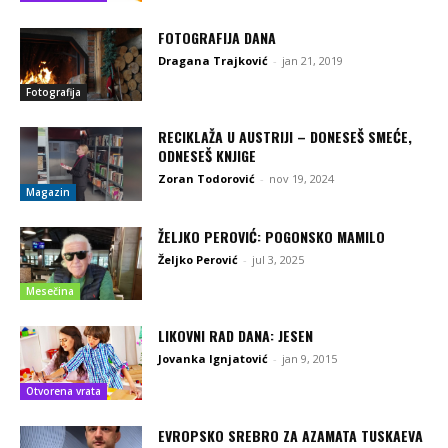
FOTOGRAFIJA DANA
Dragana Trajković
-
jan 21, 2019
Fotografija
RECIKLAŽA U AUSTRIJI – DONESEŠ SMEĆE,
ODNESEŠ KNJIGE
Zoran Todorović
-
nov 19, 2024
Magazin
ŽELJKO PEROVIĆ: POGONSKO MAMILO
Željko Perović
-
jul 3, 2025
Mesečina
LIKOVNI RAD DANA: JESEN
Jovanka Ignjatović
-
jan 9, 2015
Otvorena vrata
EVROPSKO SREBRO ZA AZAMATA TUSKAEVA