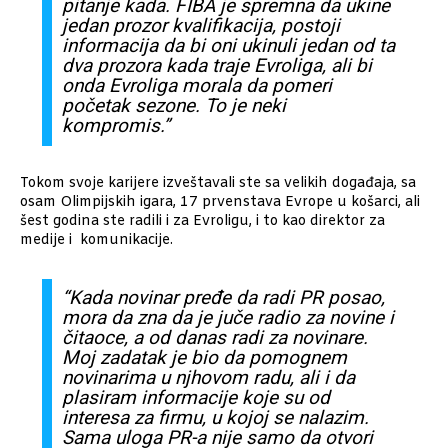
pitanje kada. FIBA je spremna da ukine
jedan prozor kvalifikacija, postoji
informacija da bi oni ukinuli jedan od ta
dva prozora kada traje Evroliga, ali bi
onda Evroliga morala da pomeri
početak sezone. To je neki
kompromis.”
Tokom svoje karijere izveštavali ste sa velikih događaja, sa
osam Olimpijskih igara, 17 prvenstava Evrope u košarci, ali
šest godina ste radili i za Evroligu, i to kao direktor za
medije i komunikacije.
“Kada novinar pređe da radi PR posao,
mora da zna da je juče radio za novine i
čitaoce, a od danas radi za novinare.
Moj zadatak je bio da pomognem
novinarima u njhovom radu, ali i da
plasiram informacije koje su od
interesa za firmu, u kojoj se nalazim.
Sama uloga PR-a nije samo da otvori