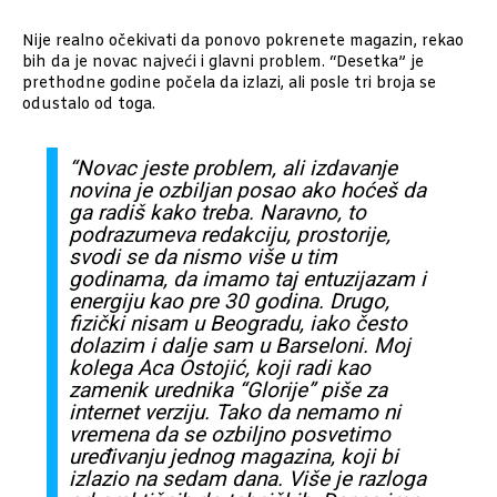
Nije realno očekivati da ponovo pokrenete magazin, rekao
bih da je novac najveći i glavni problem. “Desetka” je
prethodne godine počela da izlazi, ali posle tri broja se
odustalo od toga.
“Novac jeste problem, ali izdavanje
novina je ozbiljan posao ako hoćeš da
ga radiš kako treba. Naravno, to
podrazumeva redakciju, prostorije,
svodi se da nismo više u tim
godinama, da imamo taj entuzijazam i
energiju kao pre 30 godina. Drugo,
fizički nisam u Beogradu, iako često
dolazim i dalje sam u Barseloni. Moj
kolega Aca Ostojić, koji radi kao
zamenik urednika “Glorije” piše za
internet verziju. Tako da nemamo ni
vremena da se ozbiljno posvetimo
uređivanju jednog magazina, koji bi
izlazio na sedam dana. Više je razloga