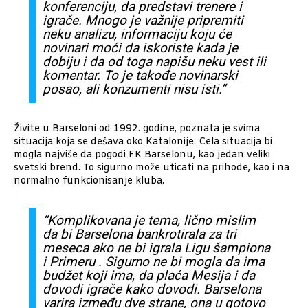
konferenciju, da predstavi trenere i
igrače. Mnogo je važnije pripremiti
neku analizu, informaciju koju će
novinari moći da iskoriste kada je
dobiju i da od toga napišu neku vest ili
komentar. To je takođe novinarski
posao, ali konzumenti nisu isti.”
Živite u Barseloni od 1992. godine, poznata je svima
situacija koja se dešava oko Katalonije. Cela situacija bi
mogla najviše da pogodi FK Barselonu, kao jedan veliki
svetski brend. To sigurno može uticati na prihode, kao i na
normalno funkcionisanje kluba.
“Komplikovana je tema, lično mislim
da bi Barselona bankrotirala za tri
meseca ako ne bi igrala Ligu šampiona
i Primeru . Sigurno ne bi mogla da ima
budžet koji ima, da plaća Mesija i da
dovodi igrače kako dovodi. Barselona
varira između dve strane, ona u gotovo