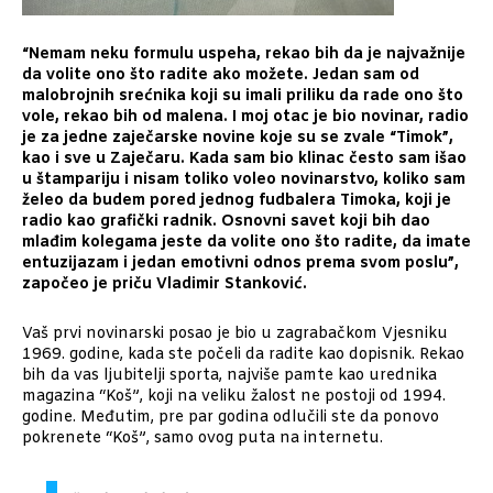
“Nemam neku formulu uspeha, rekao bih da je najvažnije
da volite ono što radite ako možete. Jedan sam od
malobrojnih srećnika koji su imali priliku da rade ono što
vole, rekao bih od malena. I moj otac je bio novinar, radio
je za jedne zaječarske novine koje su se zvale “Timok”,
kao i sve u Zaječaru. Kada sam bio klinac često sam išao
u štampariju i nisam toliko voleo novinarstvo, koliko sam
želeo da budem pored jednog fudbalera Timoka, koji je
radio kao grafički radnik. Osnovni savet koji bih dao
mlađim kolegama jeste da volite ono što radite, da imate
entuzijazam i jedan emotivni odnos prema svom poslu”,
započeo je priču Vladimir Stanković.
Vaš prvi novinarski posao je bio u zagrabačkom Vjesniku
1969. godine, kada ste počeli da radite kao dopisnik. Rekao
bih da vas ljubitelji sporta, najviše pamte kao urednika
magazina “Koš”, koji na veliku žalost ne postoji od 1994.
godine. Međutim, pre par godina odlučili ste da ponovo
pokrenete “Koš”, samo ovog puta na internetu.