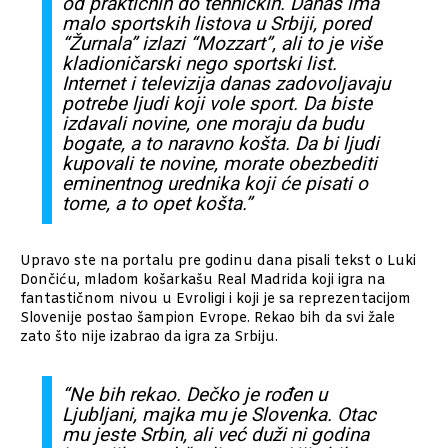
od praktičnih do tehničkih. Danas ima
malo sportskih listova u Srbiji, pored
“Žurnala” izlazi “Mozzart”, ali to je više
kladioničarski nego sportski list.
Internet i televizija danas zadovoljavaju
potrebe ljudi koji vole sport. Da biste
izdavali novine, one moraju da budu
bogate, a to naravno košta. Da bi ljudi
kupovali te novine, morate obezbediti
eminentnog urednika koji će pisati o
tome, a to opet košta.”
Upravo ste na portalu pre godinu dana pisali tekst o Luki
Dončiću, mladom košarkašu Real Madrida koji igra na
fantastičnom nivou u Evroligi i koji je sa reprezentacijom
Slovenije postao šampion Evrope. Rekao bih da svi žale
zato što nije izabrao da igra za Srbiju.
“Ne bih rekao. Dečko je rođen u
Ljubljani, majka mu je Slovenka. Otac
mu jeste Srbin, ali već duži ni godina