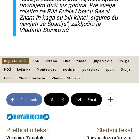
poznajem duži niz godina. Pre svega
mislim na Riki Rubia i braću Gasol.
Znam ih kada su bili klinci, sigurno ću
navijati za Španiju”, zaključio je
Vladimir Stanković.
KLJUČNE REČI
BSK
Evropa
FIBA
fudbal
Jugoslavija
knjiga
KOŠ
košarka
Montevideo
novinar
pokazivac
sport
Srbija
titula
Vlada Stanković
Vladimir Stanković
Facebook
X
Email
Prethodni tekst
Sledeći tekst
Vic dana: Zadatak
Dnevna doza aforizma