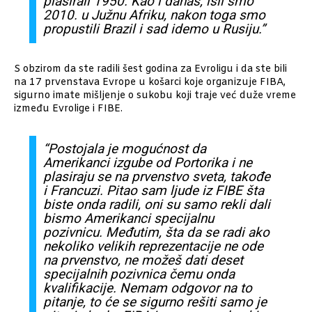
plasirali 1950. Kao i danas, išli smo
2010. u Južnu Afriku, nakon toga smo
propustili Brazil i sad idemo u Rusiju.”
S obzirom da ste radili šest godina za Evroligu i da ste bili
na 17 prvenstava Evrope u košarci koje organizuje FIBA,
sigurno imate mišljenje o sukobu koji traje već duže vreme
između Evrolige i FIBE.
“Postojala je mogućnost da
Amerikanci izgube od Portorika i ne
plasiraju se na prvenstvo sveta, takođe
i Francuzi. Pitao sam ljude iz FIBE šta
biste onda radili, oni su samo rekli dali
bismo Amerikanci specijalnu
pozivnicu. Međutim, šta da se radi ako
nekoliko velikih reprezentacije ne ode
na prvenstvo, ne možeš dati deset
specijalnih pozivnica čemu onda
kvalifikacije. Nemam odgovor na to
pitanje, to će se sigurno rešiti samo je