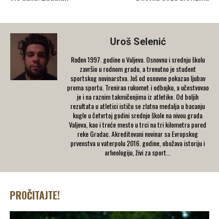
Uroš Selenić
Rođen 1997. godine u Valjevu. Osnovnu i srednju školu
završio u rodnom gradu, a trenutno je student
sportskog novinarstva. Još od osnovne pokazao ljubav
prema sportu. Trenirao rukomet i odbojku, a učestvovao
je i na raznim takmičenjima iz atletike. Od boljih
rezultata u atletici ističu se zlatna medalja u bacanju
kugle u četvrtoj godini srednje škole na nivou grada
Valjeva, kao i treće mesto u trci na tri kilometra pored
reke Gradac. Akreditovani novinar sa Evropskog
prvenstva u vaterpolu 2016. godine, obožava istoriju i
arheologiju, živi za sport...
PROČITAJTE!