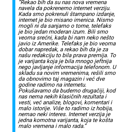
“Rekao bih da su nas nova vremena
navela da pokrenemo internet verziju.
Kada smo pokrenuli štampano izdanje,
internet je bio misano imenica. Nismo
mogli ni da sanjamo o tome, telefaks
je bio jedan moderan izum. Bili smo
veoma srećni, kada bi nam neko nešto
javio iz Amerike. Telefaks je bio veoma
dobar napredak, a rekao bih da je za
našu redakciju to bila prava premija. To
je varijanta koja je bila mnogo jeftnija
nego javljanje informacija telefonom. U
skladu sa novim vremenima, rešili smo
da obnovimo taj magazin i već dve
godine radimo na internetu.
Pokušavamo da budemo drugačiji, kod
nas nema nekih klasičnih rezultata i
vesti, već analize, blogovi, komentari i
malo istorije. Više to radimo iz hobija,
nemao neki interes. Internet verzija je
jedna komotna varijanta, koja te košta
malo vremena i malo rada.”