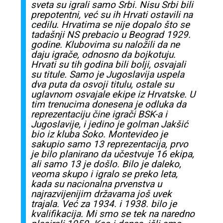
sveta su igrali samo Srbi. Nisu Srbi bili
prepotentni, već su ih Hrvati ostavili na
cedilu. Hrvatima se nije dopalo što se
tadašnji NS prebacio u Beograd 1929.
godine. Klubovima su naložili da ne
daju igrače, odnosno da bojkotuju.
Hrvati su tih godina bili bolji, osvajali
su titule. Samo je Jugoslavija uspela
dva puta da osvoji titulu, ostale su
uglavnom osvajale ekipe iz Hrvatske. U
tim trenucima donesena je odluka da
reprezentaciju čine igrači BSK-a i
Jugoslavije, i jedino je golman Jakšić
bio iz kluba Soko. Montevideo je
sakupio samo 13 reprezentacija, prvo
je bilo planirano da učestvuje 16 ekipa,
ali samo 13 je došlo. Bilo je daleko,
veoma skupo i igralo se preko leta,
kada su nacionalna prvenstva u
najrazvijenijim državama još uvek
trajala. Već za 1934. i 1938. bilo je
kvalifikacija. Mi smo se tek na naredno