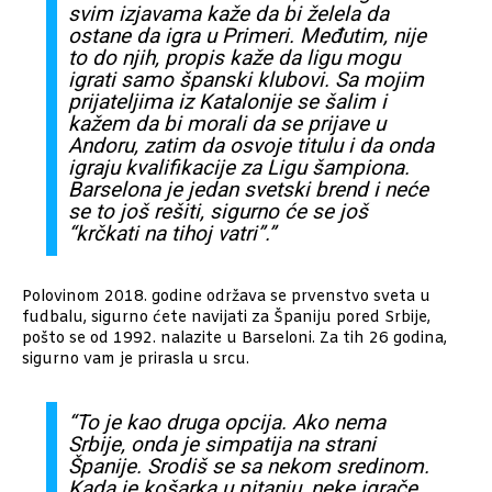
svim izjavama kaže da bi želela da
ostane da igra u Primeri. Međutim, nije
to do njih, propis kaže da ligu mogu
igrati samo španski klubovi. Sa mojim
prijateljima iz Katalonije se šalim i
kažem da bi morali da se prijave u
Andoru, zatim da osvoje titulu i da onda
igraju kvalifikacije za Ligu šampiona.
Barselona je jedan svetski brend i neće
se to još rešiti, sigurno će se još
“krčkati na tihoj vatri”.”
Polovinom 2018. godine održava se prvenstvo sveta u
fudbalu, sigurno ćete navijati za Španiju pored Srbije,
pošto se od 1992. nalazite u Barseloni. Za tih 26 godina,
sigurno vam je prirasla u srcu.
“To je kao druga opcija. Ako nema
Srbije, onda je simpatija na strani
Španije. Srodiš se sa nekom sredinom.
Kada je košarka u pitanju, neke igrače