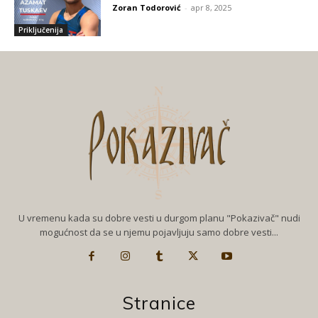
Zoran Todorović
-
apr 8, 2025
Priključenija
U vremenu kada su dobre vesti u durgom planu "Pokazivač" nudi
mogućnost da se u njemu pojavljuju samo dobre vesti...
Stranice