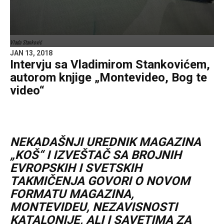
Vlada Stanković
JAN 13, 2018
Intervju sa Vladimirom Stankovićem,
autorom knjige „Montevideo, Bog te
video“
NEKADAŠNJI UREDNIK MAGAZINA
„KOŠ“ I IZVEŠTAČ SA BROJNIH
EVROPSKIH I SVETSKIH
TAKMIČENJA GOVORI O NOVOM
FORMATU MAGAZINA,
MONTEVIDEU, NEZAVISNOSTI
KATALONIJE, ALI I SAVETIMA ZA