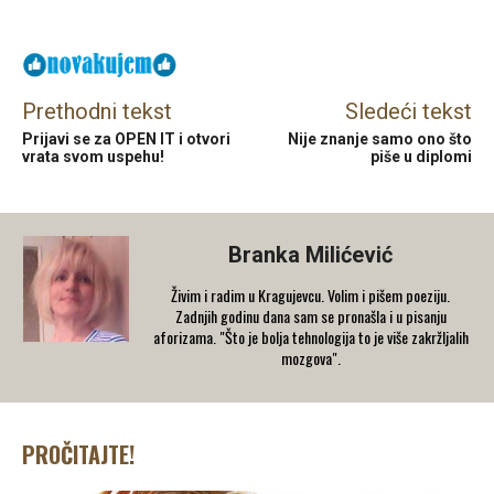
Facebook
X
Email
Prethodni tekst
Sledeći tekst
Prijavi se za OPEN IT i otvori
Nije znanje samo ono što
vrata svom uspehu!
piše u diplomi
Branka Milićević
Živim i radim u Kragujevcu. Volim i pišem poeziju.
Zadnjih godinu dana sam se pronašla i u pisanju
aforizama. "Što je bolja tehnologija to je više zakržljalih
mozgova".
PROČITAJTE!