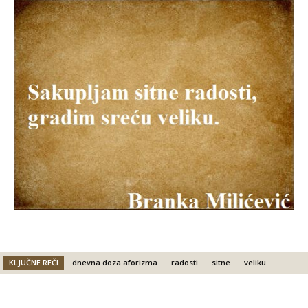
KLJUČNE REČI
dnevna doza aforizma
radosti
sitne
veliku