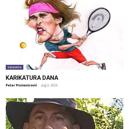
Satatatira
KARIKATURA DANA
Petar Pismestrović
-
avg 2, 2026