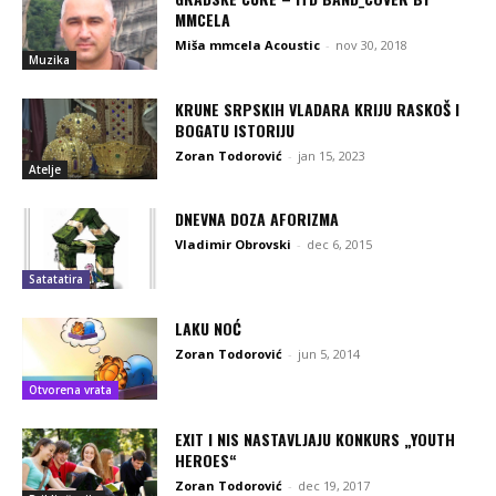
MMCELA
Miša mmcela Acoustic
-
nov 30, 2018
Muzika
KRUNE SRPSKIH VLADARA KRIJU RASKOŠ I
BOGATU ISTORIJU
Zoran Todorović
-
jan 15, 2023
Atelje
DNEVNA DOZA AFORIZMA
Vladimir Obrovski
-
dec 6, 2015
Satatatira
LAKU NOĆ
Zoran Todorović
-
jun 5, 2014
Otvorena vrata
EXIT I NIS NASTAVLJAJU KONKURS „YOUTH
HEROES“
Zoran Todorović
-
dec 19, 2017