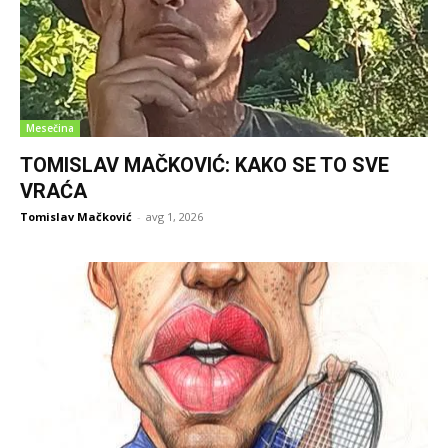
Mesečina
TOMISLAV MAČKOVIĆ: KAKO SE TO SVE
VRAĆA
Tomislav Mačković
-
avg 1, 2026