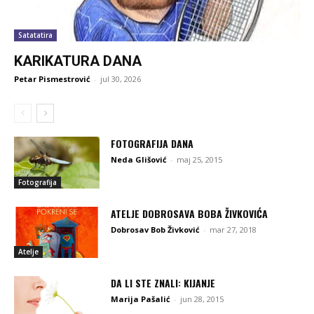
Satatatira
KARIKATURA DANA
Petar Pismestrović
-
jul 30, 2026
FOTOGRAFIJA DANA
Neda Glišović
-
maj 25, 2015
Fotografija
ATELJE DOBROSAVA BOBA ŽIVKOVIĆA
Dobrosav Bob Živković
-
mar 27, 2018
Atelje
DA LI STE ZNALI: KIJANJE
Marija Pašalić
-
jun 28, 2015