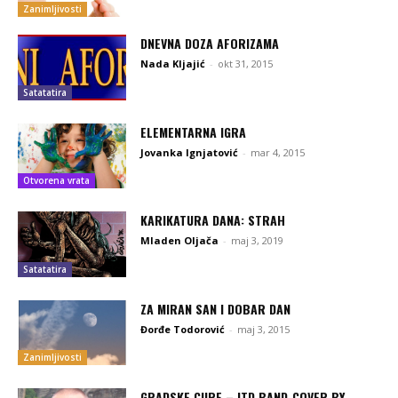
Zanimljivosti
DNEVNA DOZA AFORIZAMA
Nada Kljajić
-
okt 31, 2015
Satatatira
ELEMENTARNA IGRA
Jovanka Ignjatović
-
mar 4, 2015
Otvorena vrata
KARIKATURA DANA: STRAH
Mladen Oljača
-
maj 3, 2019
Satatatira
ZA MIRAN SAN I DOBAR DAN
Đorđe Todorović
-
maj 3, 2015
Zanimljivosti
GRADSKE CURE – ITD BAND_COVER BY