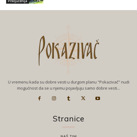
Priključenija
U vremenu kada su dobre vesti u durgom planu "Pokazivač" nudi
mogućnost da se u njemu pojavljuju samo dobre vesti...
Stranice
NAŠ TIM