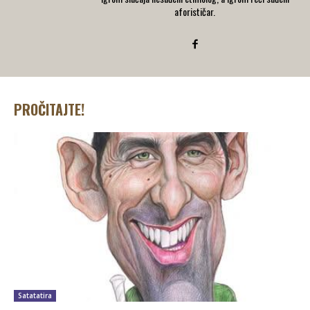
aforističar.
PROČITAJTE!
Satatatira