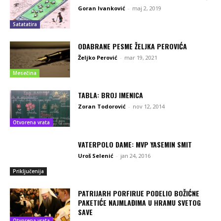
Goran Ivanković
-
maj 2, 2019
Satatatira
ODABRANE PESME ŽELJKA PEROVIĆA
Željko Perović
-
mar 19, 2021
Mesečina
TABLA: BROJ IMENICA
Zoran Todorović
-
nov 12, 2014
Otvorena vrata
VATERPOLO DAME: MVP YASEMIN SMIT
Uroš Selenić
-
jan 24, 2016
Priključenija
PATRIJARH PORFIRIJE PODELIO BOŽIĆNE
PAKETIĆE NAJMLAĐIMA U HRAMU SVETOG
SAVE
Otvorena vrata