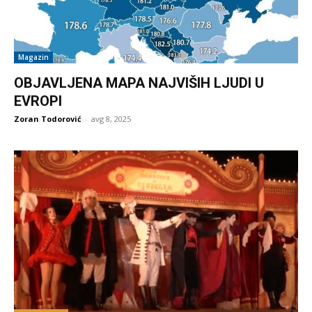
Magazin
OBJAVLJENA MAPA NAJVIŠIH LJUDI U
EVROPI
Zoran Todorović
-
avg 8, 2025