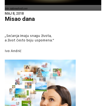
foto: malemudrosti.com
MAJ 8, 2018
Misao dana
„Sećanja imaju snagu života,
a život često boju uspomena.“
Ivo Andrić