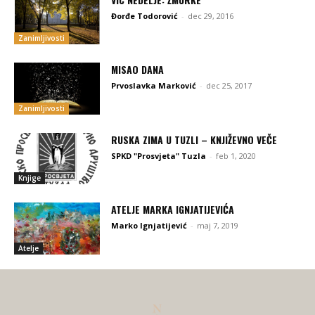
Đorđe Todorović
-
dec 29, 2016
Zanimljivosti
MISAO DANA
Prvoslavka Marković
-
dec 25, 2017
Zanimljivosti
RUSKA ZIMA U TUZLI – KNJIŽEVNO VEČE
SPKD "Prosvjeta" Tuzla
-
feb 1, 2020
Knjige
ATELJE MARKA IGNJATIJEVIĆA
Marko Ignjatijević
-
maj 7, 2019
Atelje