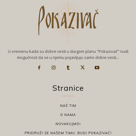
U vremenu kada su dobre vesti u durgom planu "Pokazivač" nudi
mogućnost da se u njemu pojavljuju samo dobre vesti...
Stranice
NAŠ TIM
O NAMA
NOVAKUJMO!
PRIDRUŽI SE NAŠEM TIMU, BUDI POKAZIVAČ!