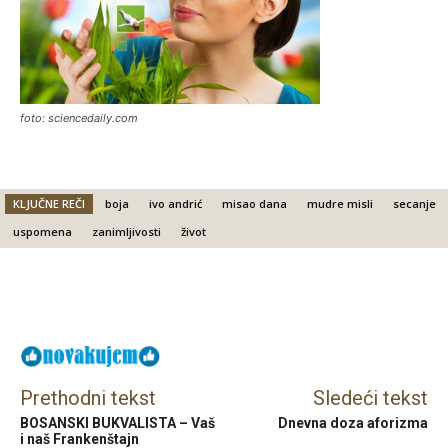
foto: sciencedaily.com
KLJUČNE REČI
boja
ivo andrić
misao dana
mudre misli
secanje
uspomena
zanimljivosti
život
Facebook
X
Email
Prethodni tekst
Sledeći tekst
BOSANSKI BUKVALISTA – Vaš
Dnevna doza aforizma
i naš Frankenštajn