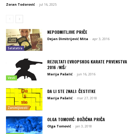
Zoran Todorović
-
jul 16, 2025
NEPODMITLJIVE PRIČE
Dejan Dimitrijević Mita
-
apr 3, 2016
Satatatira
REZULTATI EVROPSKOG KARATE PRVENSTVA
2016 /NIŠ/
Marija Pašalić
-
jun 16, 2016
Vesti
DA LI STE ZNALI: ČESTITKE
Marija Pašalić
-
mar 27, 2018
Zanimljivosti
OLGA TOMOVIĆ: BOŽIĆNA PRIČA
Olga Tomović
-
jan 3, 2018