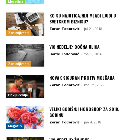
Mesečina
KO SU NAJUTICAJNIJI MLADI LJUDI U
SVETSKOM BIZNISU?
Zoran Todorović
-
jul 21, 2018
Zanimljivosti
VIC NEDELJE: BOČNA ULICA
Đorđe Todorović
-
maj 8, 2016
Zanimljivosti
NOVAK SIGURAN PROTIV MOLČANA
Zoran Todorović
-
maj 25, 2022
Priključenija
VELIKI GODIŠNJI HOROSKOP ZA 2018.
GODINU
Zoran Todorović
-
jan 4, 2018
Magazin
VIC NEDELJE: ŽMURKE