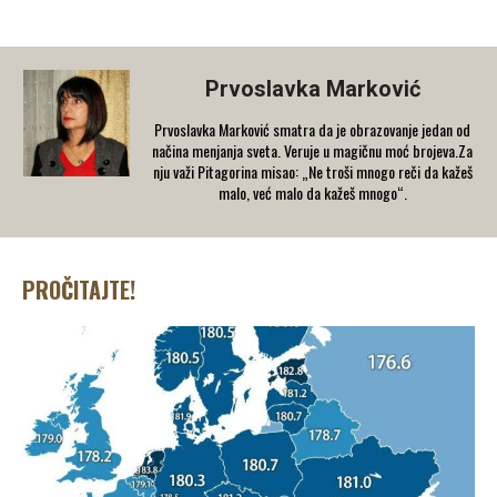
Prvoslavka Marković
Prvoslavka Marković smatra da je obrazovanje jedan od
načina menjanja sveta. Veruje u magičnu moć brojeva.Za
nju važi Pitagorina misao: „Ne troši mnogo reči da kažeš
malo, već malo da kažeš mnogo“.
PROČITAJTE!