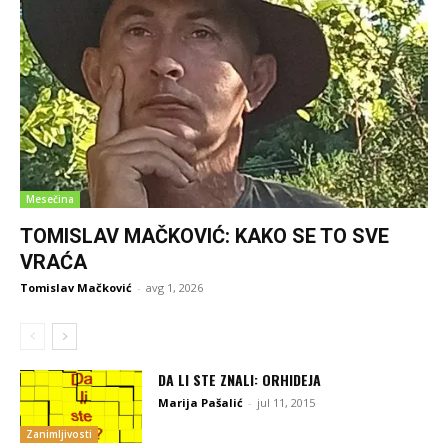
Mesečina
TOMISLAV MAČKOVIĆ: KAKO SE TO SVE
VRAĆA
Tomislav Mačković
-
avg 1, 2026
DA LI STE ZNALI: ORHIDEJA
Marija Pašalić
-
jul 11, 2015
Zanimljivosti