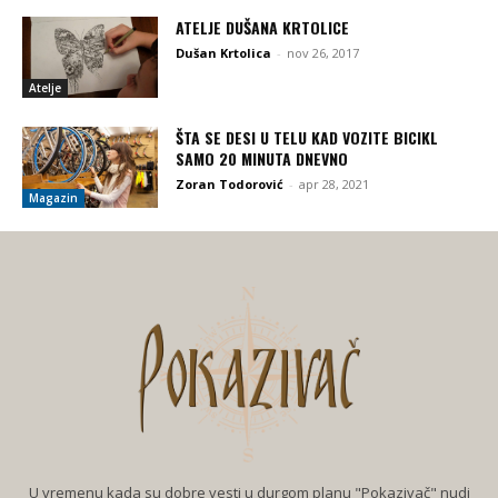
ATELJE DUŠANA KRTOLICE
Dušan Krtolica
-
nov 26, 2017
Atelje
ŠTA SE DESI U TELU KAD VOZITE BICIKL
SAMO 20 MINUTA DNEVNO
Zoran Todorović
-
apr 28, 2021
Magazin
U vremenu kada su dobre vesti u durgom planu "Pokazivač" nudi