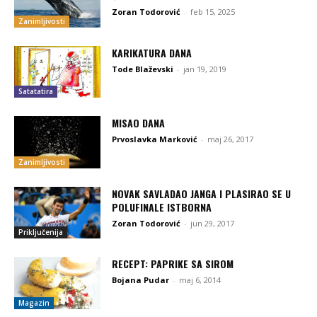
Zoran Todorović
-
feb 15, 2025
Zanimljivosti
KARIKATURA DANA
Tode Blaževski
-
jan 19, 2019
Satatatira
MISAO DANA
Prvoslavka Marković
-
maj 26, 2017
Zanimljivosti
NOVAK SAVLADAO JANGA I PLASIRAO SE U
POLUFINALE ISTBORNA
Zoran Todorović
-
jun 29, 2017
Priključenija
RECEPT: PAPRIKE SA SIROM
Bojana Pudar
-
maj 6, 2014
Magazin