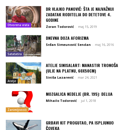
DR VLAJKO PANOVIĆ: ŠTA JE NAJVAŽNIJI
ZADATAK RODITELJA DO DETETOVE 4.
GODINE
Otvorena vrata
Zoran Todorović
-
maj 15, 2019
DNEVNA DOZA AFORIZMA
Srđan Simeunović Sendan
-
maj 16, 2016
Satatatira
ATELJE SINISALART: MANASTIR TRONOŠA
(ULJE NA PLATNU, 60X50CM)
Siniša Lazarević
-
mar 24, 2021
Atelje
MOZGALICA NEDELJE (BR. 195): DELIJA
Mihailo Todorović
-
jul 1, 2018
Zanimljivosti
GRBAVI KIT PROGUTAO, PA ISPLJUNUO
ČOVEKA