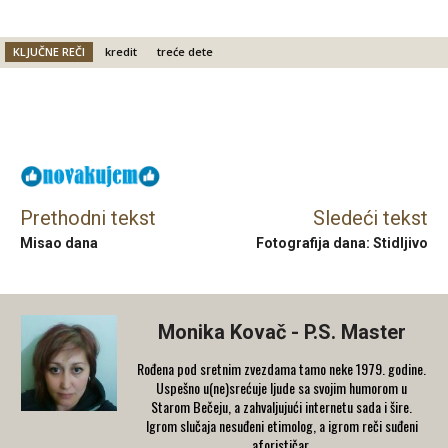
KLJUČNE REČI
kredit
treće dete
Facebook
X
Email
Prethodni tekst
Sledeći tekst
Misao dana
Fotografija dana: Stidljivo
Monika Kovač - P.S. Master
Rođena pod sretnim zvezdama tamo neke 1979. godine.
Uspešno u(ne)srećuje ljude sa svojim humorom u
Starom Bečeju, a zahvaljujući internetu sada i šire.
Igrom slučaja nesuđeni etimolog, a igrom reči suđeni
aforističar.