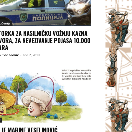
jučenija
TORKA ZA NASILNIČKU VOŽNJU KAZNA
VORA, ZA NEVEZIVANJE POJASA 10.000
ARA
 Todorović
-
apr 2, 2018
e
LJE MARINE VESELINOVIĆ