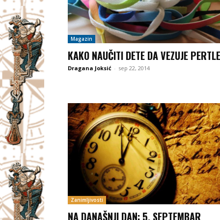
Magazin
KAKO NAUČITI DETE DA VEZUJE PERTL
Dragana Joksić
-
sep 22, 2014
Zanimljivosti
NA DANAŠNJI DAN: 5. SEPTEMBAR