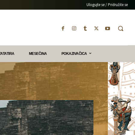
Ulogujte se / Pridružite se
TATATIRA
MESEČINA
POKAZIVAČICA