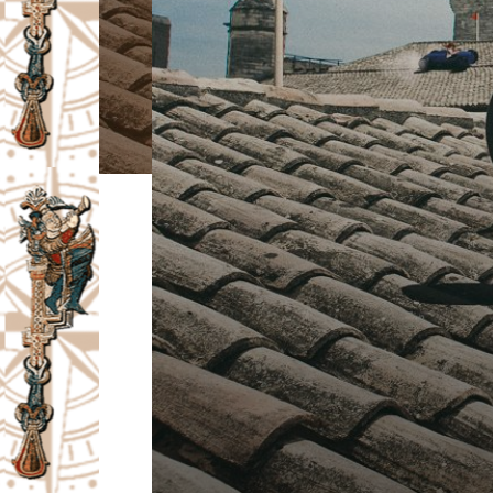
I
V
A
Č