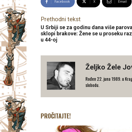
Facebook
X
Email
Prethodni tekst
U Srbiji se za godinu dana više parov
sklopi brakove: Žene se u proseku ra
u 44-oj
Željko Žele J
Rođen 22. juna 1989. u Kragu
slobodu.
PROČITAJTE!