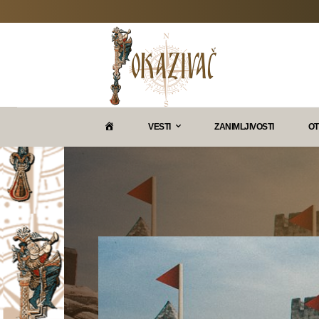
P
VESTI
ZANIMLJIVOSTI
OT
O
K
A
Z