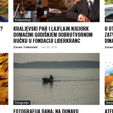
Priključenija
Prikl
E?
KRALJEVSKI PAR I LAJFLAJN NJUJORK
O U
DOMAĆINI GODIŠNJEM DOBROTVORNOM
ZAT
RUČKU U FONDACIJI LIDERKRANC
DIN
Zoran Todorović
-
okt 20, 2018
Zoran
Fotografija
Atelj
FOTOGRAFIJA DANA: NA DUNAVU
ATE