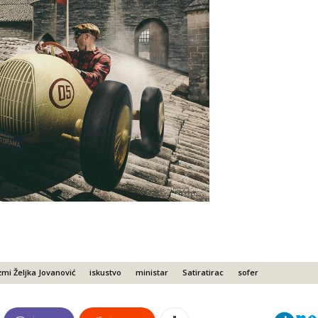
zmi Željka Jovanović
iskustvo
ministar
Satiratirac
sofer