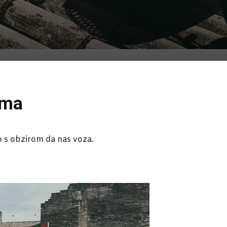
zma
tvo s obzirom da nas voza.