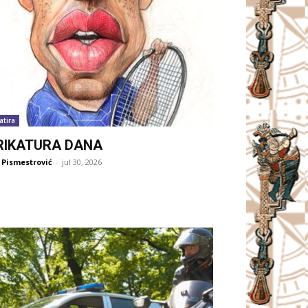
atira
RIKATURA DANA
 Pismestrović
-
jul 30, 2026