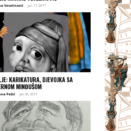
a Veselinović
-
jun 17, 2017
e
LJE: KARIKATURA, DJEVOJKA SA
ERNOM MINĐUŠOM
ana Pašić
-
jan 30, 2017