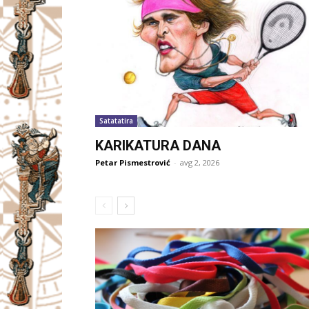
Satatatira
KARIKATURA DANA
Petar Pismestrović
-
avg 2, 2026