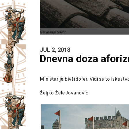
Foto: Nemanja Sekulić
JUL 2, 2018
Dnevna doza afori
Ministar je bivši šofer. Vidi se to iskus
Željko Žele Jovanović