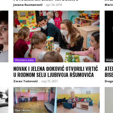
Jovana Kuzmanović
-
apr 24, 2018
Marin
Otvorena vrata
Atelj
NOVAK I JELENA ĐOKOVIĆ OTVORILI VRTIĆ
ATE
U RODNOM SELU LJUBIVOJA RŠUMOVIĆA
BIS
Zoran Todorović
-
maj 19, 2021
Drag