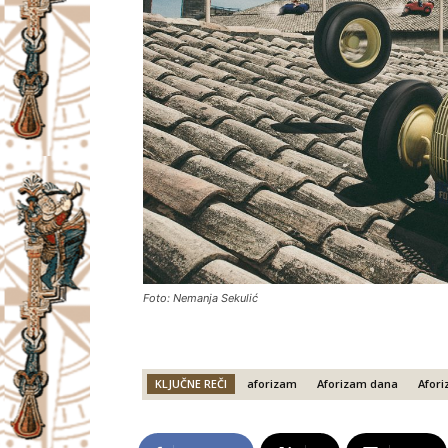
Foto: Nemanja Sekulić
KLJUČNE REČI
aforizam
Aforizam dana
Afori