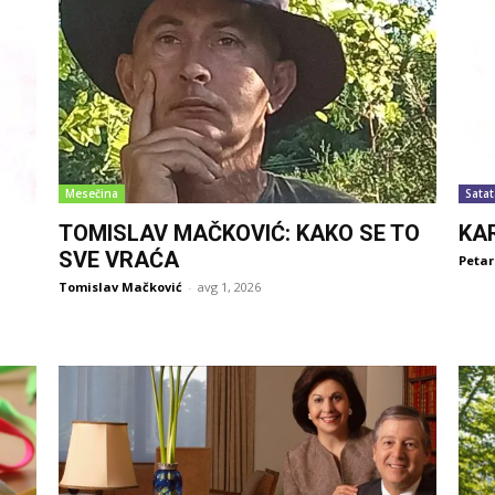
Mesečina
Satat
TOMISLAV MAČKOVIĆ: KAKO SE TO
KA
SVE VRAĆA
Petar
Tomislav Mačković
-
avg 1, 2026