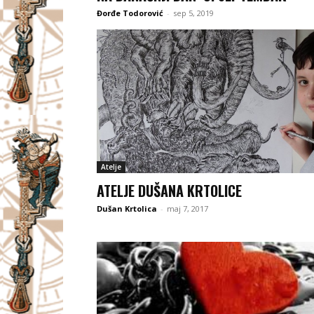
Đorđe Todorović
-
sep 5, 2019
Atelje
ATELJE DUŠANA KRTOLICE
Dušan Krtolica
-
maj 7, 2017