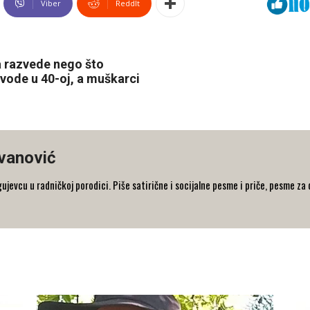
Viber
ReddIt
a razvede nego što
zvode u 40-oj, a muškarci
ovanović
jevcu u radničkoj porodici. Piše satirične i socijalne pesme i priče, pesme za 