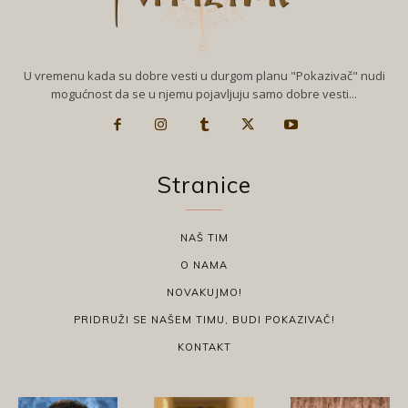
U vremenu kada su dobre vesti u durgom planu "Pokazivač" nudi
mogućnost da se u njemu pojavljuju samo dobre vesti...
Stranice
NAŠ TIM
O NAMA
NOVAKUJMO!
PRIDRUŽI SE NAŠEM TIMU, BUDI POKAZIVAČ!
KONTAKT