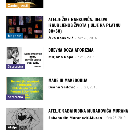
Zanimljivosti
ATELJE ŽIKE RANKOVIĆA: DELOVI
IZGUBLJENOG ŽIVOTA ( ULJE NA PLATNU
80×60)
Magazin
Žika Ranković
-
okt 20, 2014
DNEVNA DOZA AFORIZMA
Mirjana Đapo
-
okt 2, 2018
Satatatira
MADE IN MAKEDONIJA
Deana Sailović
-
jul 27, 2016
Satatatira
ATELJE SABAHUDINA MURANOVIĆA MURANA
Sabahudin Muranović-Muran
-
feb 28, 2019
Atelje