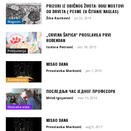
PRIZORI IZ OBIČNOG ŽIVOTA: DUGI MOSTOVI
OD DRVETA ( PESME ZA ČITANJE NAGLAS)
Žika Ranković
-
jul 22, 2014
Magazin
„CRVENA ŠAPICA“ PROSLAVILA PRVI
ROĐENDAN
Isidora Petrović
-
dec 18, 2015
Priključenija
MISAO DANA
Prvoslavka Marković
-
jan 7, 2019
Zanimljivosti
ПОСЛЕДЊИ ЧАС ЈЕДНОГ ПРОФЕСОРА
Miloš Ignjatović
-
mar 15, 2016
Otvorena vrata
MISAO DANA
Prvoslavka Marković
-
avg 9, 2017