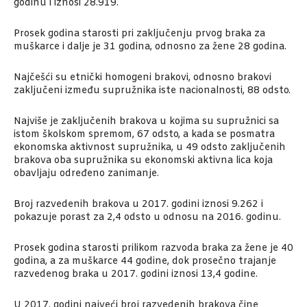
godinu i iznosi 28.919.
Prosek godina starosti pri zaključenju prvog braka za
muškarce i dalje je 31 godina, odnosno za žene 28 godina.
Najčešći su etnički homogeni brakovi, odnosno brakovi
zaključeni između supružnika iste nacionalnosti, 88 odsto.
Najviše je zaključenih brakova u kojima su supružnici sa
istom školskom spremom, 67 odsto, a kada se posmatra
ekonomska aktivnost supružnika, u 49 odsto zaključenih
brakova oba supružnika su ekonomski aktivna lica koja
obavljaju određeno zanimanje.
Broj razvedenih brakova u 2017. godini iznosi 9.262 i
pokazuje porast za 2,4 odsto u odnosu na 2016. godinu.
Prosek godina starosti prilikom razvoda braka za žene je 40
godina, a za muškarce 44 godine, dok prosečno trajanje
razvedenog braka u 2017. godini iznosi 13,4 godine.
U 2017. godini najveći broj razvedenih brakova čine