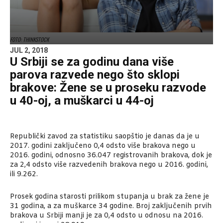
FOTO: THINKSTOCK
JUL 2, 2018
U Srbiji se za godinu dana više
parova razvede nego što sklopi
brakove: Žene se u proseku razvode
u 40-oj, a muškarci u 44-oj
Republički zavod za statistiku saopštio je danas da je u
2017. godini zaključeno 0,4 odsto više brakova nego u
2016. godini, odnosno 36.047 registrovanih brakova, dok je
za 2,4 odsto više razvedenih brakova nego u 2016. godini,
ili 9.262.
Prosek godina starosti prilikom stupanja u brak za žene je
31 godina, a za muškarce 34 godine. Broj zaključenih prvih
brakova u Srbiji manji je za 0,4 odsto u odnosu na 2016.