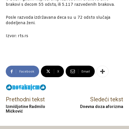
brakovi s decom 55 odsto, ili 5.117 razvedenih brakova.
Posle razvoda izdržavana deca su u 72 odsto slučaja
dodeljena ženi.
Izvor: rts.rs
Facebook
X
Email
Prethodni tekst
Sledeći tekst
Izmišljotine Radmilo
Dnevna doza aforizma
Mićković