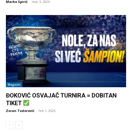
Marko Spirić
-
mar 3, 2026
Magazin
ĐOKOVIĆ OSVAJAČ TURNIRA = DOBITAN
TIKET
Zoran Todorović
-
feb 1, 2026