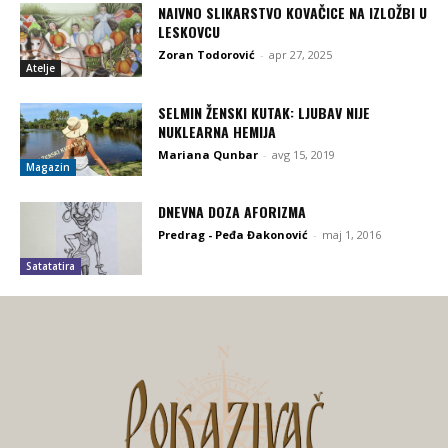
NAIVNO SLIKARSTVO KOVAČICE NA IZLOŽBI U
LESKOVCU
Zoran Todorović
-
apr 27, 2025
Atelje
SELMIN ŽENSKI KUTAK: LJUBAV NIJE
NUKLEARNA HEMIJA
Mariana Qunbar
-
avg 15, 2019
Magazin
DNEVNA DOZA AFORIZMA
Predrag - Peđa Đakonović
-
maj 1, 2016
Satatatira