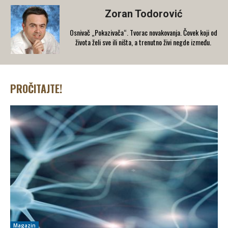
Zoran Todorović
Osnivač „Pokazivača“. Tvorac novakovanja. Čovek koji od
života želi sve ili ništa, a trenutno živi negde između.
PROČITAJTE!
Magazin