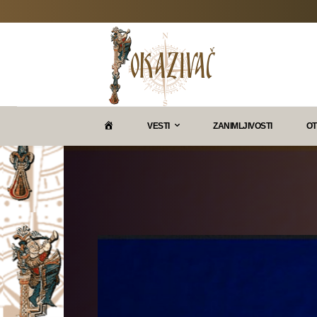
P
VESTI
ZANIMLJIVOSTI
OT
O
K
A
Z