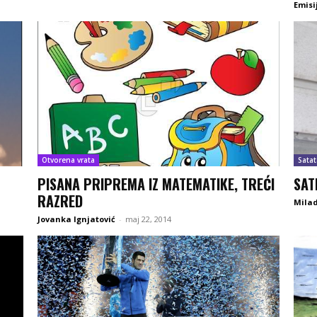
Emis
Otvorena vrata
Satat
PISANA PRIPREMA IZ MATEMATIKE, TREĆI
SAT
RAZRED
Milad
Jovanka Ignjatović
-
maj 22, 2014