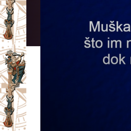
I
V
A
Č