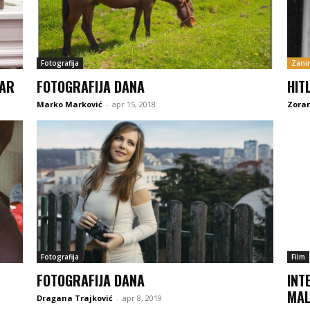
Fotografija
Zanim
DAR
FOTOGRAFIJA DANA
HIT
Marko Marković
-
apr 15, 2018
Zoran
Fotografija
Film
FOTOGRAFIJA DANA
INT
MAL
Dragana Trajković
-
apr 8, 2019