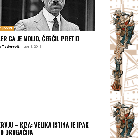
ljivosti
LER GA JE MOLIO, ČERČIL PRETIO
 Todorović
-
apr 6, 2018
ERVJU – KIZA: VELIKA ISTINA JE IPAK
O DRUGAČIJA