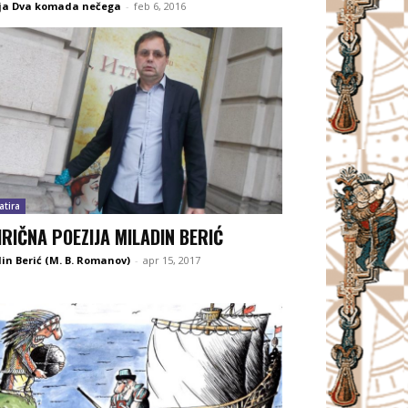
ija Dva komada nečega
-
feb 6, 2016
atira
IRIČNA POEZIJA MILADIN BERIĆ
in Berić (M. B. Romanov)
-
apr 15, 2017