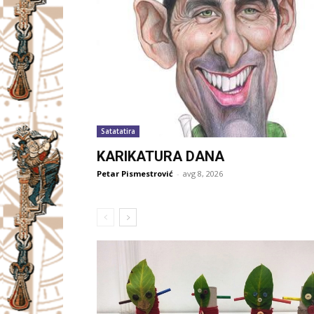
Satatatira
KARIKATURA DANA
Petar Pismestrović
-
avg 8, 2026