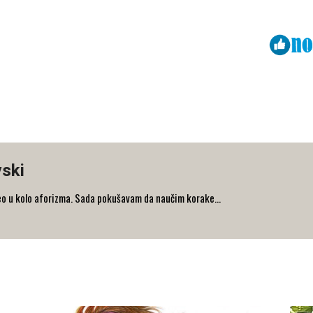
Viber
ReddIt
vski
eo u kolo aforizma. Sada pokušavam da naučim korake...