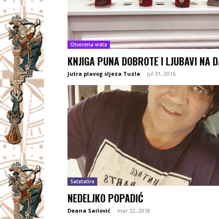
Otvorena vrata
KNJIGA PUNA DOBROTE I LJUBAVI NA 
Jutra plavog sljeza Tuzla
-
jul 31, 2016
Satatatira
NEDELJKO POPADIĆ
Deana Sailović
-
mar 22, 2018