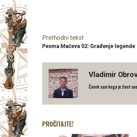
Facebook
X
Email
Prethodni tekst
Pesma Mačeva 02: Građenje legende
Vladimir Obro
Čovek sam koga je život uv
PROČITAJTE!