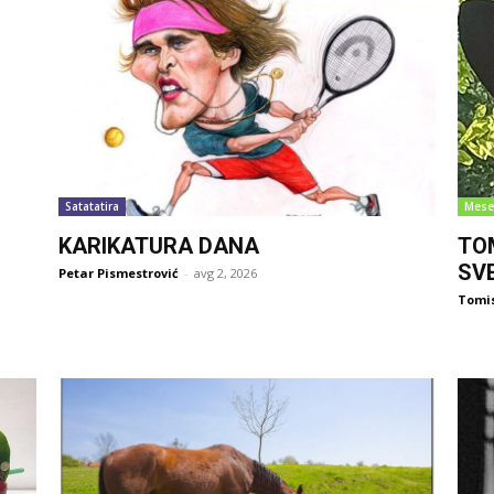
Satatatira
Mese
KARIKATURA DANA
TO
SV
Petar Pismestrović
-
avg 2, 2026
Tomi