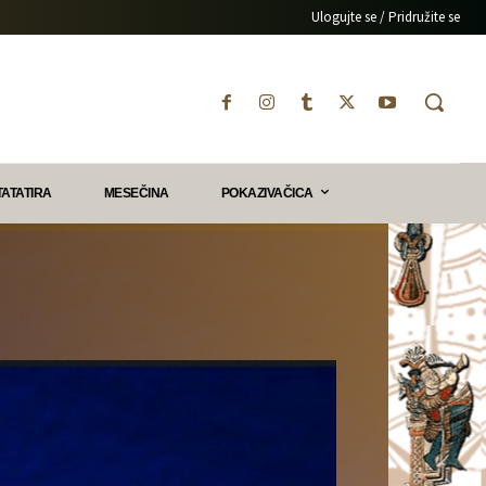
Ulogujte se / Pridružite se
TATATIRA
MESEČINA
POKAZIVAČICA