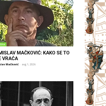
čina
MISLAV MAČKOVIĆ: KAKO SE TO
E VRAĆA
slav Mačković
-
avg 1, 2026