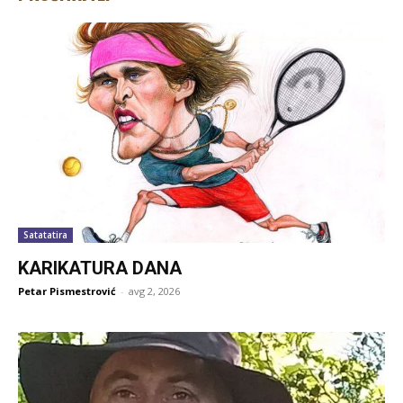
Satatatira
KARIKATURA DANA
Petar Pismestrović
-
avg 2, 2026