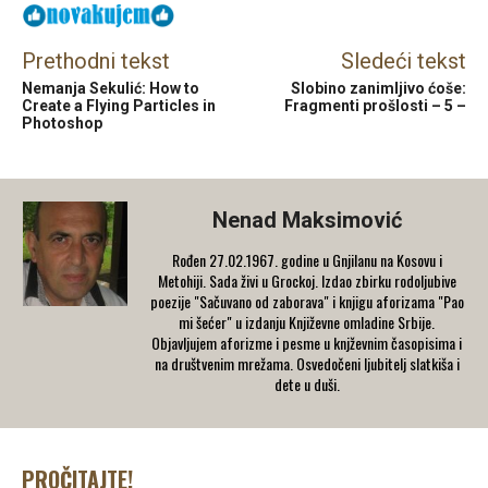
Prethodni tekst
Sledeći tekst
Nemanja Sekulić: How to
Slobino zanimljivo ćoše:
Create a Flying Particles in
Fragmenti prošlosti – 5 –
Photoshop
Nenad Maksimović
Rođen 27.02.1967. godine u Gnjilanu na Kosovu i
Metohiji. Sada živi u Grockoj. Izdao zbirku rodoljubive
poezije "Sačuvano od zaborava" i knjigu aforizama "Pao
mi šećer" u izdanju Književne omladine Srbije.
Objavljujem aforizme i pesme u knjževnim časopisima i
na društvenim mrežama. Osvedočeni ljubitelj slatkiša i
dete u duši.
PROČITAJTE!