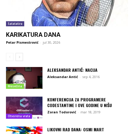
Satatatira
KARIKATURA DANA
Petar Pismestrović
-
jul 30, 2026
ALEKSANDAR ANTIĆ: NACIJA
Aleksandar Antić
-
sep 4, 2016
Mesečina
KONFERENCIJA ZA PROGRAMERE
CODESTANTINE I OVE GODINE U NIŠU
Zoran Todorović
-
mar 18, 2019
Otvorena vrata
LIKOVNI RAD DANA: OSMI MART