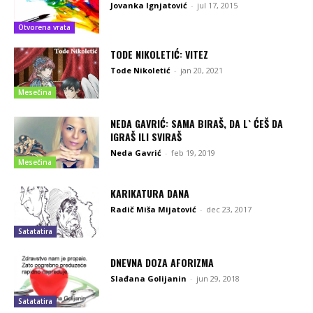
Jovanka Ignjatović
-
jul 17, 2015
Otvorena vrata
TODE NIKOLETIĆ: VITEZ
Tode Nikoletić
-
jan 20, 2021
Mesečina
NEDA GAVRIĆ: SAMA BIRAŠ, DA L` ĆEŠ DA
IGRAŠ ILI SVIRAŠ
Neda Gavrić
-
feb 19, 2019
Mesečina
KARIKATURA DANA
Radič Miša Mijatović
-
dec 23, 2017
Satatatira
DNEVNA DOZA AFORIZMA
Slađana Golijanin
-
jun 29, 2018
Satatatira