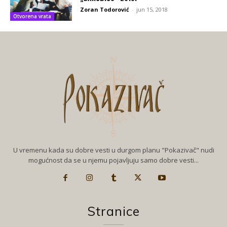
Zoran Todorović
-
jun 15, 2018
Otvorena vrata
U vremenu kada su dobre vesti u durgom planu "Pokazivač" nudi
mogućnost da se u njemu pojavljuju samo dobre vesti...
Stranice