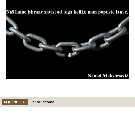
KLJUČNE REČI
lanac ishrane
Facebook
X
Email