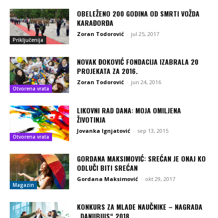
OBELEŽENO 200 GODINA OD SMRTI VOŽDA
KARAĐORĐA
Zoran Todorović
-
jul 25, 2017
Priključenija
NOVAK ĐOKOVIĆ FONDACIJA IZABRALA 20
PROJEKATA ZA 2016.
Zoran Todorović
-
jun 24, 2016
Otvorena vrata
LIKOVNI RAD DANA: MOJA OMILJENA
ŽIVOTINJA
Jovanka Ignjatović
-
sep 13, 2015
Otvorena vrata
GORDANA MAKSIMOVIĆ: SREĆAN JE ONAJ KO
ODLUČI BITI SREĆAN
Gordana Maksimović
-
okt 29, 2017
Magazin
KONKURS ZA MLADE NAUČNIKE – NAGRADA
„DANUBIUS“ 2018.