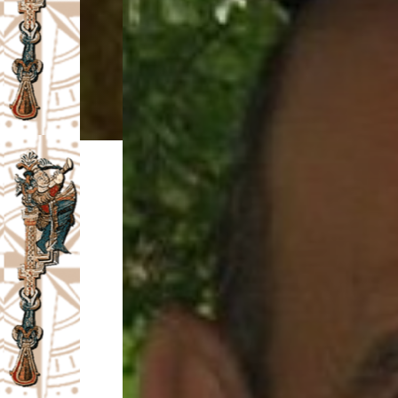
I
V
A
Č