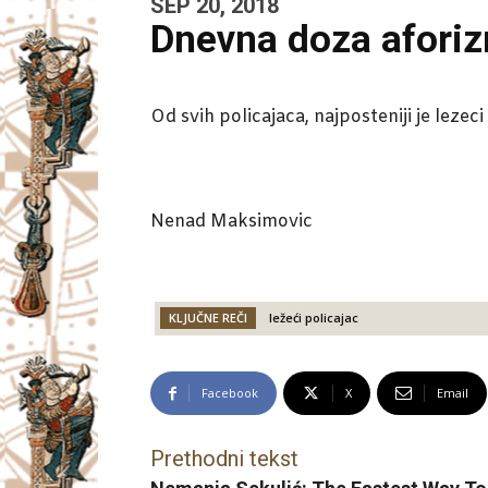
SEP 20, 2018
Dnevna doza afori
Od svih policajaca, najposteniji je lezeci
Nenad Maksimovic
KLJUČNE REČI
ležeći policajac
Facebook
X
Email
Prethodni tekst