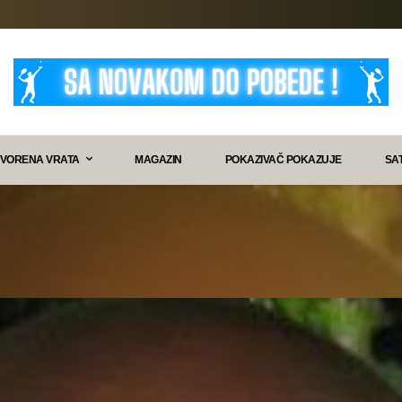
VORENA VRATA
MAGAZIN
POKAZIVAČ POKAZUJE
SA