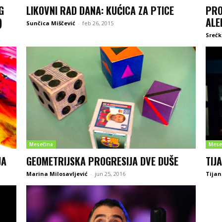
G
LIKOVNI RAD DANA: KUĆICA ZA PTICE
PRO
)
ALE
Sunčica Miščević
-
feb 26, 2015
Srećk
Mesečina
Mese
JA
GEOMETRIJSKA PROGRESIJA DVE DUŠE
TIJ
Marina Milosavljević
-
jun 25, 2016
Tijan