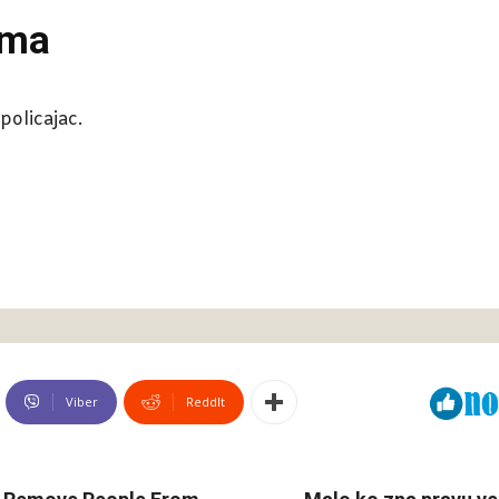
zma
 policajac.
Viber
ReddIt