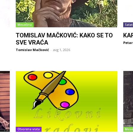
Mesečina
Satat
TOMISLAV MAČKOVIĆ: KAKO SE TO
KA
SVE VRAĆA
Petar
Tomislav Mačković
-
avg 1, 2026
Otvorena vrata
Mese