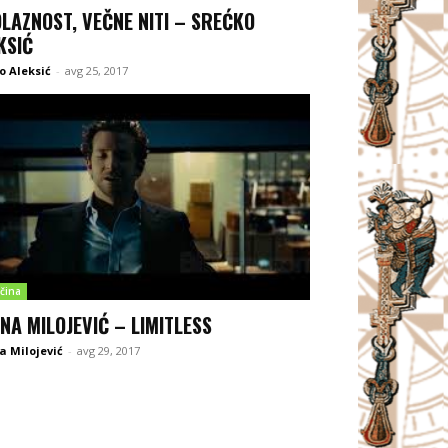
LAZNOST, VEČNE NITI – SREĆKO
KSIĆ
o Aleksić
-
avg 25, 2017
čina
ANA MILOJEVIĆ – LIMITLESS
a Milojević
-
avg 29, 2017