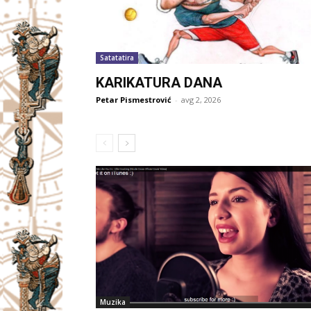
Satatatira
KARIKATURA DANA
Petar Pismestrović
-
avg 2, 2026
Muzika