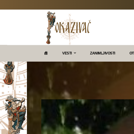
P
VESTI
ZANIMLJIVOSTI
OT
O
K
A
Z