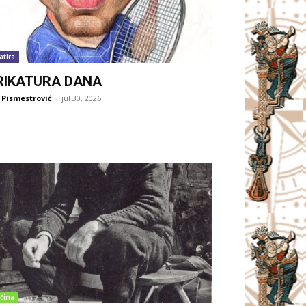
atira
RIKATURA DANA
 Pismestrović
-
jul 30, 2026
čina