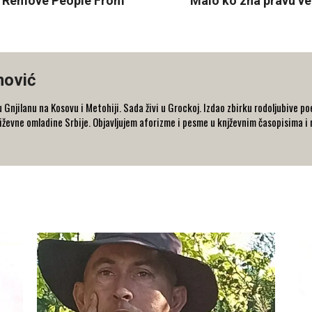
o Remove People From
Malo ko zna pravu ve
ović
Gnjilanu na Kosovu i Metohiji. Sada živi u Grockoj. Izdao zbirku rodoljubive p
jiževne omladine Srbije. Objavljujem aforizme i pesme u knjževnim časopisima i