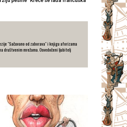
rziju pesme “Kreće se lađa francuska”
oezije "Sačuvano od zaborava" i knjigu aforizama
 na društvenim mrežama. Osvedočeni ljubitelj