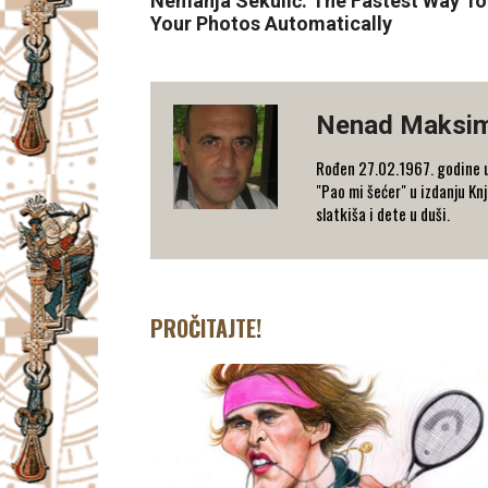
Nemanja Sekulić: The Fastest Way T
Your Photos Automatically
Nenad Maksim
Rođen 27.02.1967. godine u 
"Pao mi šećer" u izdanju Kn
slatkiša i dete u duši.
PROČITAJTE!