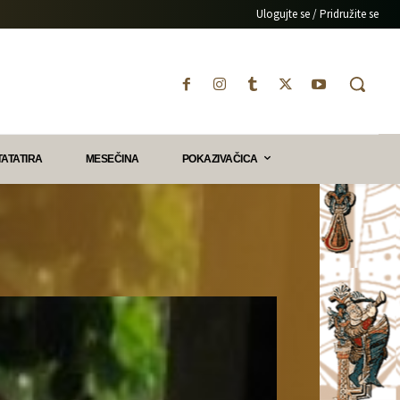
Ulogujte se / Pridružite se
TATATIRA
MESEČINA
POKAZIVAČICA