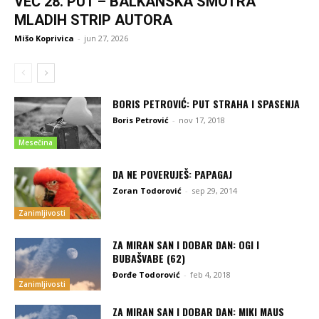
VEĆ 28. PUT – BALKANSKA SMOTRA
MLADIH STRIP AUTORA
Mišo Koprivica
-
jun 27, 2026
BORIS PETROVIĆ: PUT STRAHA I SPASENJA
Boris Petrović
-
nov 17, 2018
Mesečina
DA NE POVERUJEŠ: PAPAGAJ
Zoran Todorović
-
sep 29, 2014
Zanimljivosti
ZA MIRAN SAN I DOBAR DAN: OGI I
BUBAŠVABE (62)
Đorđe Todorović
-
feb 4, 2018
Zanimljivosti
ZA MIRAN SAN I DOBAR DAN: MIKI MAUS