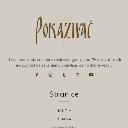
U vremenu kada su dobre vesti u durgom planu "Pokazivač" nudi
mogućnost da se u njemu pojavljuju samo dobre vesti...
Stranice
NAŠ TIM
O NAMA
NOVAKUJMO!