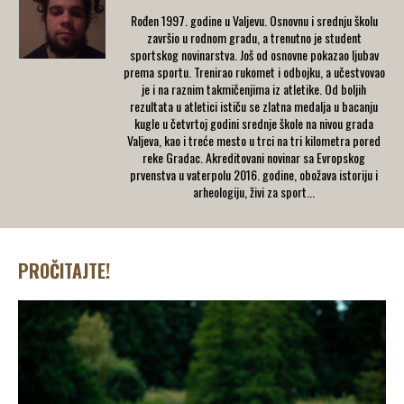
Rođen 1997. godine u Valjevu. Osnovnu i srednju školu
završio u rodnom gradu, a trenutno je student
sportskog novinarstva. Još od osnovne pokazao ljubav
prema sportu. Trenirao rukomet i odbojku, a učestvovao
je i na raznim takmičenjima iz atletike. Od boljih
rezultata u atletici ističu se zlatna medalja u bacanju
kugle u četvrtoj godini srednje škole na nivou grada
Valjeva, kao i treće mesto u trci na tri kilometra pored
reke Gradac. Akreditovani novinar sa Evropskog
prvenstva u vaterpolu 2016. godine, obožava istoriju i
arheologiju, živi za sport...
PROČITAJTE!