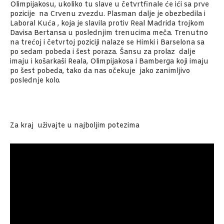
Olimpijakosu, ukoliko tu slave u četvrtfinale će ići sa prve
pozicije na Crvenu zvezdu. Plasman dalje je obezbedila i
Laboral Kuća , koja je slavila protiv Real Madrida trojkom
Davisa Bertansa u poslednjim trenucima meča. Trenutno
na trećoj i četvrtoj poziciji nalaze se Himki i Barselona sa
po sedam pobeda i šest poraza. Šansu za prolaz dalje
imaju i košarkaši Reala, Olimpijakosa i Bamberga koji imaju
po šest pobeda, tako da nas očekuje jako zanimljivo
poslednje kolo.
Za kraj uživajte u najboljim potezima