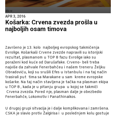
blic.rs
APR 3, 2016
Košarka: Crvena zvezda prošla u
najboljih osam timova
Završeno je 13. kolo najboljeg evropskog takmičenja
Evrolige. Košarkaši Crvene zvezde napravili su istorijski
rezultat, plasmanom u TOP 8 fazu Evrolige iako su
poraženi kod kuće od Darušafake. Crveno- beli treba
najviše da zahvale Fenerbahčeu i našem treneru Željku
Obradoviću, koji su srušili Efes u Istanbulu i na taj način
trasirali put tima sa Marakane u sam kreme evropske
košarke. Na taj način stavljena je tačka na plasman ekipa
u TOP 8 , kada je u pitanju grupa u kojoj se takmiči
Crvena zvezda. Pored nje, plasman dalje je obezbedio
Fenerbahče, Lokomotiv i Panathinaikos.
U drugoj grupi sitvacija je i dalje komplikovana i zamršena.
CSKA je slavio protiv Žalgirisa i u poslednjem kolu gostuje