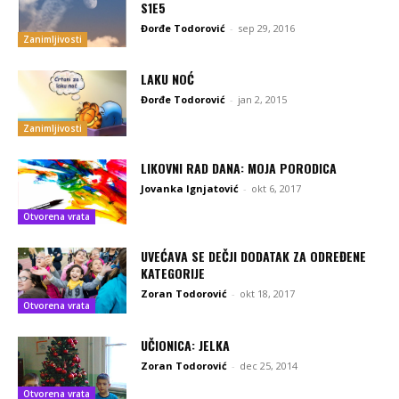
S1E5
Đorđe Todorović
-
sep 29, 2016
Zanimljivosti
LAKU NOĆ
Đorđe Todorović
-
jan 2, 2015
Zanimljivosti
LIKOVNI RAD DANA: MOJA PORODICA
Jovanka Ignjatović
-
okt 6, 2017
Otvorena vrata
UVEĆAVA SE DEČJI DODATAK ZA ODREĐENE
KATEGORIJE
Zoran Todorović
-
okt 18, 2017
Otvorena vrata
UČIONICA: JELKA
Zoran Todorović
-
dec 25, 2014
Otvorena vrata