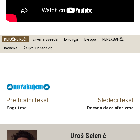
KLJUČNE REČI
crvena zvezda
Evroliga
Evropa
FENERBAHČE
košarka
Željko Obradović
Facebook
X
Email
Prethodni tekst
Sledeći tekst
Zagrli me
Dnevna doza aforizma
Uroš Selenić