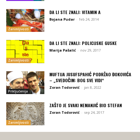
DA LI STE ZNALI: VITAMIN A
Bojana Pudar
-
feb 24, 2014
Zanimljivosti
DA LI STE ZNALI: POLICIJSKE GUSKE
Marija Pašalić
-
nov 29, 2017
Zanimljivosti
MUFTIJA JUSUFSPAHIĆ PODRŽAO ĐOKOVIĆA
– „SVEDOČIM: BOG SVE VIDI“
Zoran Todorović
-
jan 8, 2022
Priključenija
ZAŠTO JE SVAKI NEMANJIĆ BIO STEFAN
Zoran Todorović
-
sep 24, 2017
Zanimljivosti