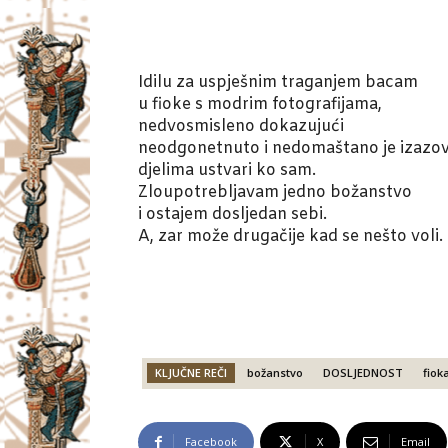
Idilu za uspješnim traganjem bacam
u fioke s modrim fotografijama,
nedvosmisleno dokazujući
neodgonetnuto i nedomaštano je izazov
djelima ustvari ko sam.
Zloupotrebljavam jedno božanstvo
i ostajem dosljedan sebi.
A, zar može drugačije kad se nešto voli.
KLJUČNE REČI
božanstvo
DOSLJEDNOST
fiok
Facebook
X
Email