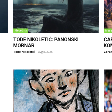
Mesečina
Mese
TODE NIKOLETIĆ: PANONSKI
ČA
MORNAR
KO
Tode Nikoletić
-
avg 8, 2026
Zoran