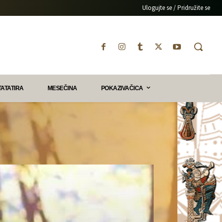
Ulogujte se / Pridružite se
TATATIRA
MESEČINA
POKAZIVAČICA