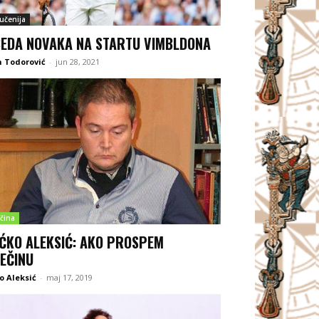
jučenija
EDA NOVAKA NA STARTU VIMBLDONA
 Todorović
-
jun 28, 2021
čina
ĆKO ALEKSIĆ: AKO PROSPEM
EČINU
o Aleksić
-
maj 17, 2019