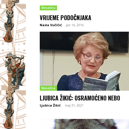
Mesečina
VRIJEME PODOČNJAKA
Nada Vučičić
-
jan 16, 2016
Mesečina
LJUBICA ŽIKIĆ: OSRAMOĆENO NEBO
Ljubica Žikić
-
maj 31, 2021