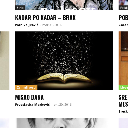
Strip
Prikl
KADAR PO KADAR – BRAK
POB
Ivan Veljković
-
mar 31, 2016
Zoran
Zanimljivosti
Mese
MISAO DANA
SRE
MES
Prvoslavka Marković
-
okt 20, 2016
Srećk