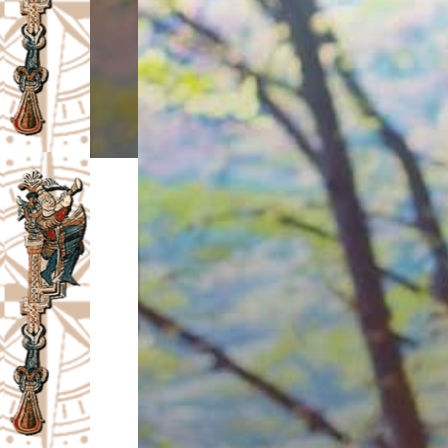
I
V
A
Č