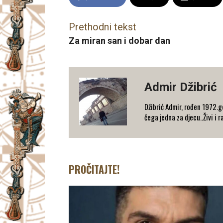
Prethodni tekst
Za miran san i dobar dan
Admir Džibrić
Džibrić Admir, rođen 1972.go
čega jedna za djecu..Živi i r
PROČITAJTE!