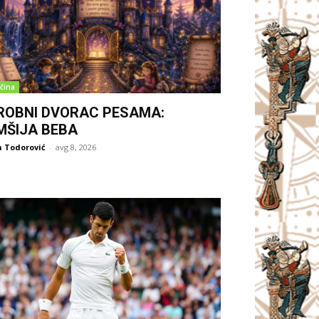
čina
ROBNI DVORAC PESAMA:
MŠIJA BEBA
 Todorović
-
avg 8, 2026