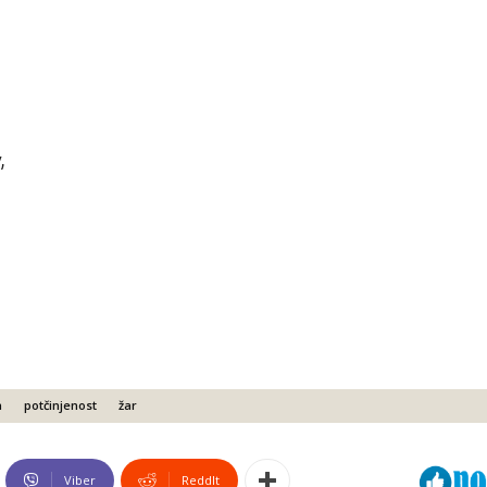
,
a
potčinjenost
žar
Viber
ReddIt