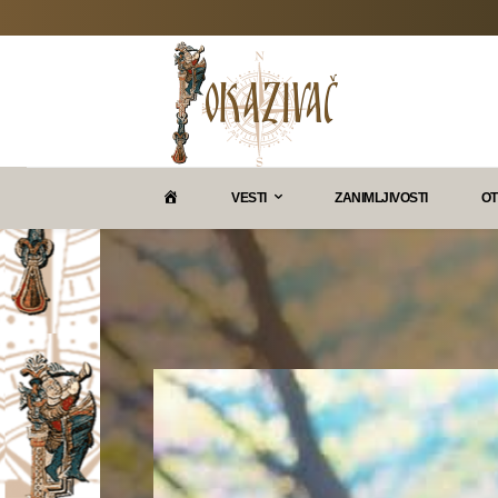
P
VESTI
ZANIMLJIVOSTI
OT
O
K
A
Z