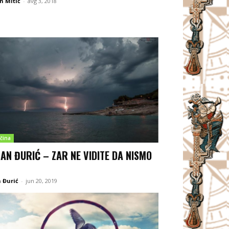
n Mitić
-
avg 3, 2018
čina
AN ĐURIĆ – ZAR NE VIDITE DA NISMO
 Đurić
-
jun 20, 2019