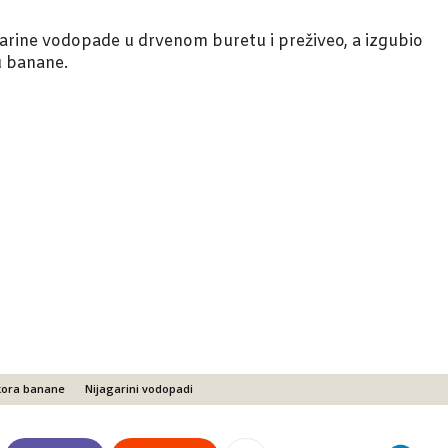
garine vodopade u drvenom buretu i preživeo, a izgubio
u banane.
kora banane
Nijagarini vodopadi