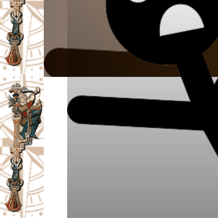
I
V
A
Č