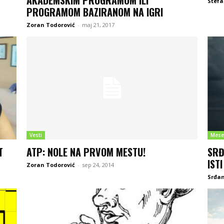
AKADEMSKIM PROGRAMOM ILI
Stefa
PROGRAMOM BAZIRANOM NA IGRI
Zoran Todorović
-
maj 21, 2017
Vesti
Mese
T
ATP: NOLE NA PRVOM MESTU!
SRĐ
ISTI
Zoran Todorović
-
sep 24, 2014
Srđan