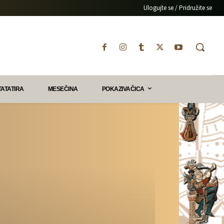
Ulogujte se / Pridružite se
TATATIRA
MESEČINA
POKAZIVAČICA