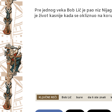
Pre jednog veka Bob Lič je pao niz Nija
je život kasnije kada se okliznuo na kor
KLJUČNE REČI
Bob Lič
bure
da li ste znali