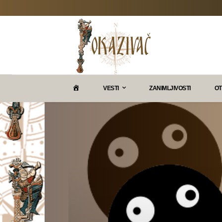
P
VESTI
ZANIMLJIVOSTI
OT
O
K
A
Z