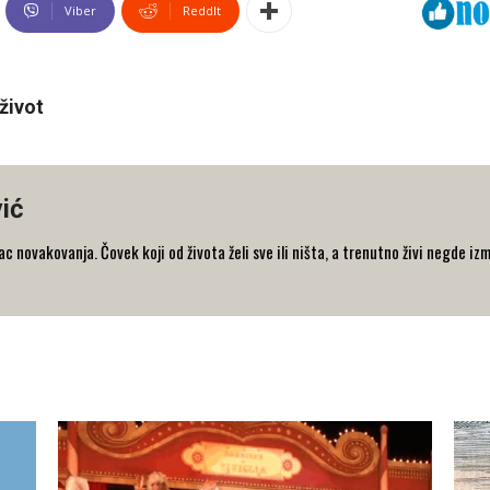
Viber
ReddIt
život
ić
 novakovanja. Čovek koji od života želi sve ili ništa, a trenutno živi negde iz