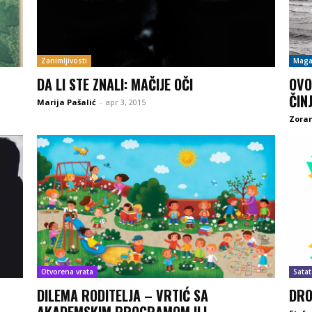
Zanimljivosti
Maga
DA LI STE ZNALI: MAČIJE OČI
OVO
ČIN
Marija Pašalić
-
apr 3, 2015
Zoran
Otvorena vrata
Satat
DILEMA RODITELJA – VRTIĆ SA
DRO