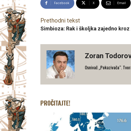
Facebook
X
Email
Prethodni tekst
Simbioza: Rak i školjka zajedno kroz 
Zoran Todorov
Osnivač „Pokazivača“. Tvorac
PROČITAJTE!