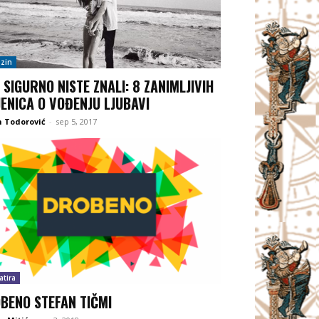
zin
 SIGURNO NISTE ZNALI: 8 ZANIMLJIVIH
JENICA O VOĐENJU LJUBAVI
 Todorović
-
sep 5, 2017
atira
BENO STEFAN TIČMI