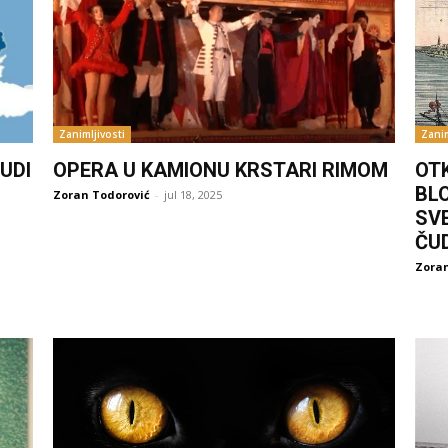
Zanimljivosti
Zanim
UDI
OPERA U KAMIONU KRSTARI RIMOM
OT
BL
Zoran Todorović
-
jul 18, 2025
SV
ČU
Zoran