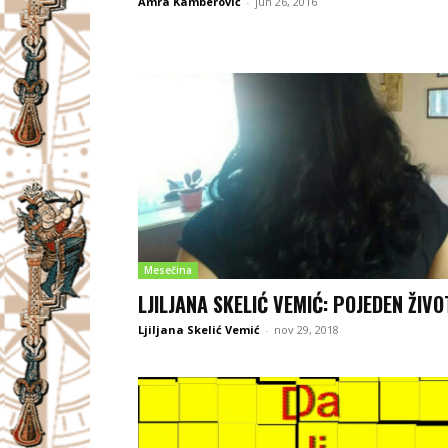
Amra Kamberović
-
jun 26, 2016
Mesečina
LJILJANA SKELIĆ VEMIĆ: POJEDEN ŽIVO
Ljiljana Skelić Vemić
-
nov 29, 2018