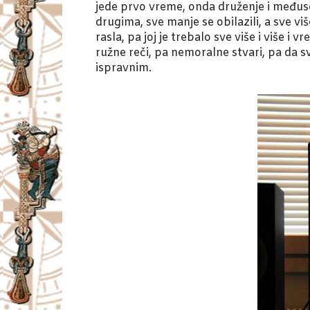
jede prvo vreme, onda druženje i međuso
drugima, sve manje se obilazili, a sve više
rasla, pa joj je trebalo sve više i više i
ružne reči, pa nemoralne stvari, pa da s
ispravnim.