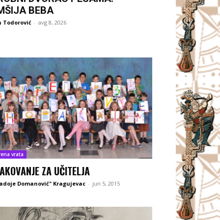
MŠIJA BEBA
 Todorović
-
avg 8, 2026
rena vrata
AKOVANJE ZA UČITELJA
adoje Domanović" Kragujevac
-
jun 5, 2015