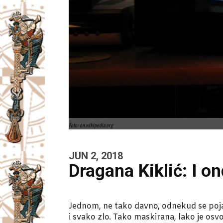
Foto: en.wikipedia.org
JUN 2, 2018
Dragana Kiklić: I o
Jednom, ne tako davno, odnekud se pojavi
i svako zlo. Tako maskirana, lako je osvoj