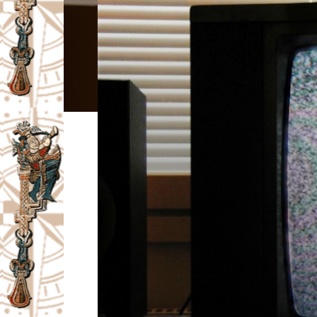
I
V
A
Č