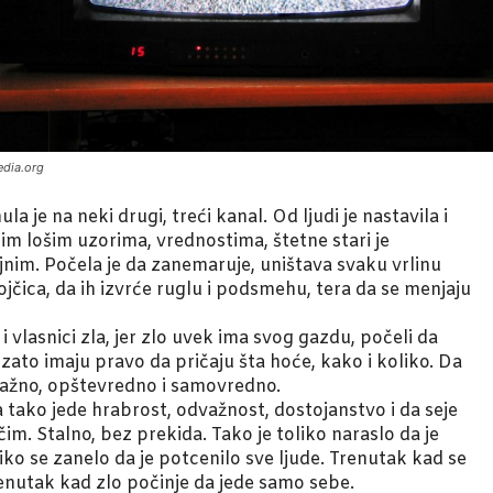
edia.org
 je na neki drugi, treći kanal. Od ljudi je nastavila i
nim lošim uzorima, vrednostima, štetne stari je
jnim. Počela je da zanemaruje, uništava svaku vrlinu
ojčica, da ih izvrće ruglu i podsmehu, tera da se menjaju
i vlasnici zla, jer zlo uvek ima svog gazdu, počeli da
ato imaju pravo da pričaju šta hoće, kako i koliko. Da
evažno, opštevredno i samovredno.
 da tako jede hrabrost, odvažnost, dostojanstvo i da seje
ačim. Stalno, bez prekida. Tako je toliko naraslo da je
iko se zanelo da je potcenilo sve ljude. Trenutak kad se
renutak kad zlo počinje da jede samo sebe.