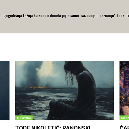
 dugogodišnja težnja ka znanju donela joj je samo "saznanje o neznanju". Ipak, t
Mesečina
Mese
TODE NIKOLETIĆ: PANONSKI
ČA