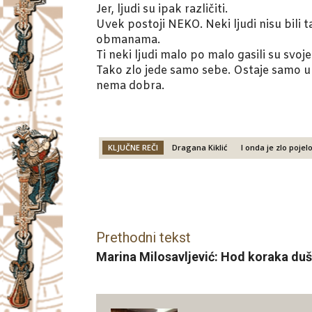
Jer, ljudi su ipak različiti.
Uvek postoji NEKO. Neki ljudi nisu bili 
obmanama.
Ti neki ljudi malo po malo gasili su svoj
Tako zlo jede samo sebe. Ostaje samo u
nema dobra.
KLJUČNE REČI
Dragana Kiklić
I onda je zlo poje
Facebook
X
Email
Prethodni tekst
Marina Milosavljević: Hod koraka duš