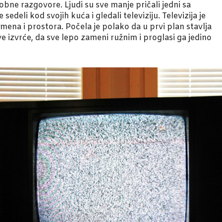
bne razgovore. Ljudi su sve manje pričali jedni sa
 sedeli kod svojih kuća i gledali televiziju. Televizija je
 vremena i prostora. Počela je polako da u prvi plan stavlja
ve izvrće, da sve lepo zameni ružnim i proglasi ga jedino