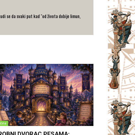
rudi se da svaki put kad "od života dobije limun,
čina
ROBNI DVORAC PESAMA: