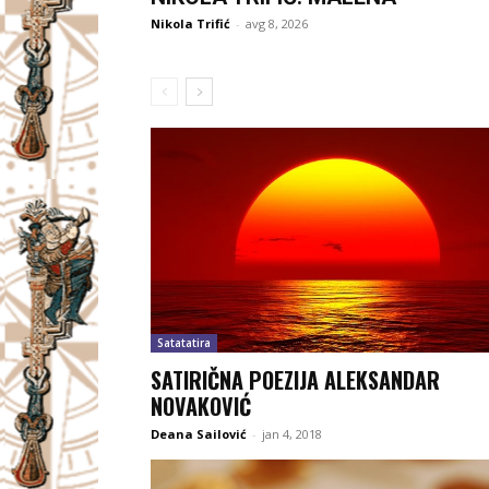
Nikola Trifić
-
avg 8, 2026
Satatatira
SATIRIČNA POEZIJA ALEKSANDAR
NOVAKOVIĆ
Deana Sailović
-
jan 4, 2018