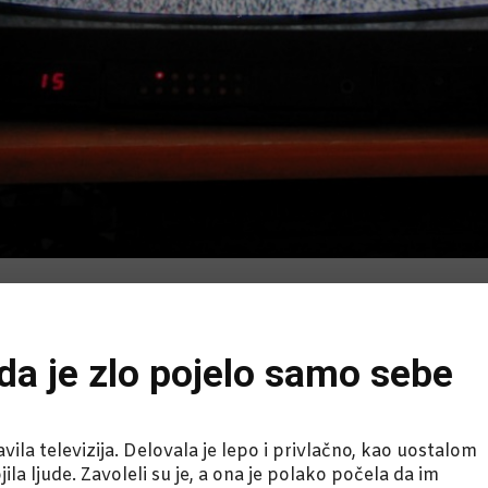
nda je zlo pojelo samo sebe
la televizija. Delovala je lepo i privlačno, kao uostalom
ila ljude. Zavoleli su je, a ona je polako počela da im