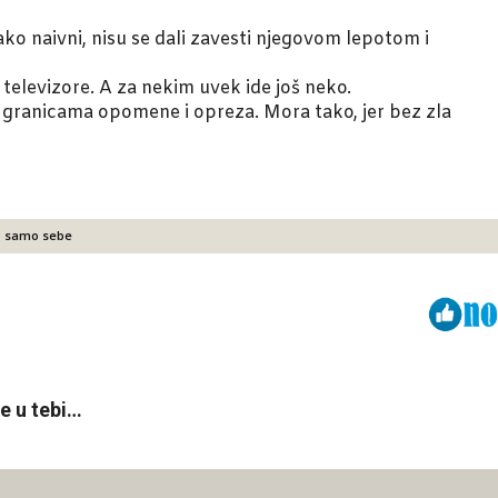
tako naivni, nisu se dali zavesti njegovom lepotom i
e televizore. A za nekim uvek ide još neko.
 granicama opomene i opreza. Mora tako, jer bez zla
lo samo sebe
Viber
ReddIt
e u tebi…