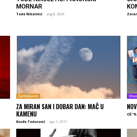
MORNAR
KO
Tode Nikoletić
-
avg 8, 2026
Zoran
Zanimljivosti
Otvo
ZA MIRAN SAN I DOBAR DAN: MAČ U
NOV
KAMENU
OŠ "R
Đorđe Todorović
-
apr 1, 2017