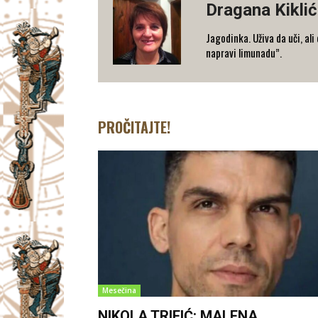
Dragana Kiklić
Jagodinka. Uživa da uči, ali
napravi limunadu”.
PROČITAJTE!
Mesečina
NIKOLA TRIFIĆ: MALENA