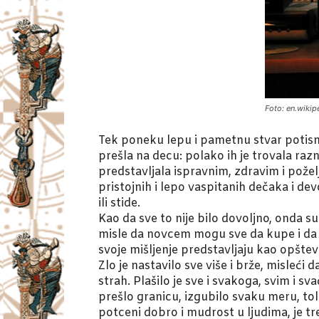
Foto: en.wikip
Tek poneku lepu i pametnu stvar potisnula
prešla na decu: polako ih je trovala raz
predstavljala ispravnim, zdravim i požel
pristojnih i lepo vaspitanih dečaka i dev
ili stide.
Kao da sve to nije bilo dovoljno, onda su 
misle da novcem mogu sve da kupe i da z
svoje mišljenje predstavljaju kao opšt
Zlo je nastavilo sve više i brže, misleći
strah. Plašilo je sve i svakoga, svim i sv
prešlo granicu, izgubilo svaku meru, tol
potceni dobro i mudrost u ljudima, je t