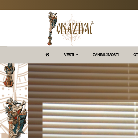
P
VESTI
ZANIMLJIVOSTI
OT
O
K
A
Z