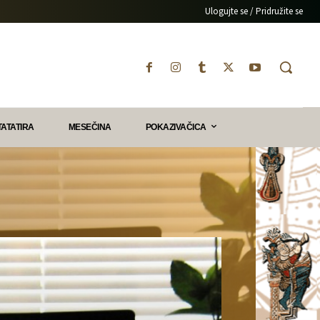
Ulogujte se / Pridružite se
TATATIRA
MESEČINA
POKAZIVAČICA