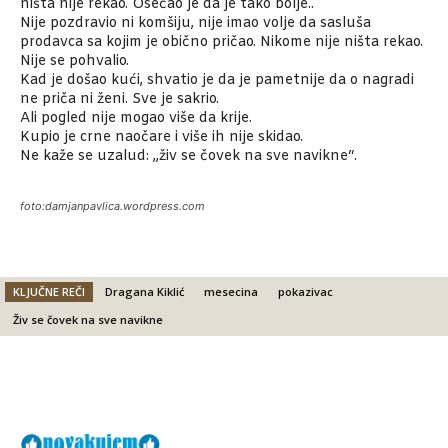
ništa nije rekao. Osećao je da je tako bolje..
Nije pozdravio ni komšiju, nije imao volje da sasluša
prodavca sa kojim je obično pričao. Nikome nije ništa rekao.
Nije se pohvalio.
Kad je došao kući, shvatio je da je pametnije da o nagradi
ne priča ni ženi. Sve je sakrio.
Ali pogled nije mogao više da krije.
Kupio je crne naočare i više ih nije skidao.
Ne kaže se uzalud: „živ se čovek na sve navikne“.
foto:damjanpavlica.wordpress.com
KLJUČNE REČI
Dragana Kiklić
mesecina
pokazivac
Živ se čovek na sve navikne
Facebook
X
Email