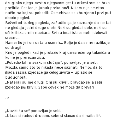
drugi oko njega. Vest o njegovom gestu orkestrom se brzo
proširila. Postao je junak preko noći. Nikom nije smetao
način na koji su pobedili. Osmehivao se zbunjeno i prvi put
oborio pogled.
Bežeći od tuđeg pogleda, začudilo ga je saznanje da i ostali
ne gledaju jedni druge u oči. Neki su gledali dole, neki su
oči krili iza crnih naočara. Svi su imali isti osmeh i delovali
srećno…
Namestio je i on usta u osmeh… Bolje je da se ne razlikuje
od drugih.
Krio je pogled i kad je prolazio kraj unesrećenog takmičara
kome je prerezao žicu.
„Pobedio bih u svakom slučaju”, ponavljao je u sebi.
Možda, samo što to nikada neće saznati. Nemoć da to
ikada sazna, izjedaće ga celog života – uplašio se
budućnosti.
„Naterali su me drugi. Oni su krivi!”, pravdao se, a sebi
izgledao još krivlji. Sebe čovek ne može da prevari.
***
„Navići ću se“,ponavljao je sebi.
„Ukrao si radost drugom, sebe si slagao da si najbolji”,