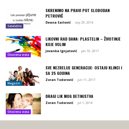
SKRENIMO NA PRAVI PUT SLOBODAN
PETROVIĆ
Deana Sailović
-
sep 29, 2016
Satatatira
LIKOVNI RAD DANA: PLASTELIN – ŽIVOTINJE
KOJE VOLIM
Jovanka Ignjatović
-
jan 10, 2017
Otvorena vrata
SVE NEZRELIJE GENERACIJE: OSTAJU KLINCI I
SA 25 GODINA
Zoran Todorović
-
jun 11, 2017
Magazin
DRAGI LIK MOG DETINJSTVA
Zoran Todorović
-
jul 1, 2014
Otvorena vrata