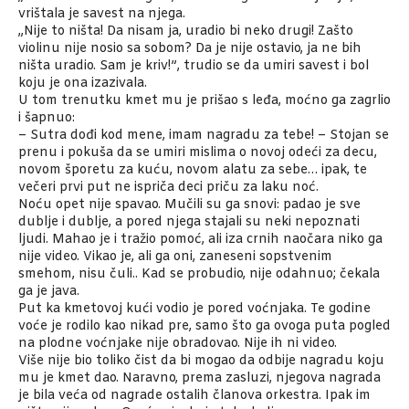
vrištala je savest na njega.
„Nije to ništa! Da nisam ja, uradio bi neko drugi! Zašto
violinu nije nosio sa sobom? Da je nije ostavio, ja ne bih
ništa uradio. Sam je kriv!”, trudio se da umiri savest i bol
koju je ona izazivala.
U tom trenutku kmet mu je prišao s leđa, moćno ga zagrlio
i šapnuo:
– Sutra dođi kod mene, imam nagradu za tebe! – Stojan se
prenu i pokuša da se umiri mislima o novoj odeći za decu,
novom šporetu za kuću, novom alatu za sebe… ipak, te
večeri prvi put ne ispriča deci priču za laku noć.
Noću opet nije spavao. Mučili su ga snovi: padao je sve
dublje i dublje, a pored njega stajali su neki nepoznati
ljudi. Mahao je i tražio pomoć, ali iza crnih naočara niko ga
nije video. Vikao je, ali ga oni, zaneseni sopstvenim
smehom, nisu čuli.. Kad se probudio, nije odahnuo; čekala
ga je java.
Put ka kmetovoj kući vodio je pored voćnjaka. Te godine
voće je rodilo kao nikad pre, samo što ga ovoga puta pogled
na plodne voćnjake nije obradovao. Nije ih ni video.
Više nije bio toliko čist da bi mogao da odbije nagradu koju
mu je kmet dao. Naravno, prema zasluzi, njegova nagrada
je bila veća od nagrade ostalih članova orkestra. Ipak im