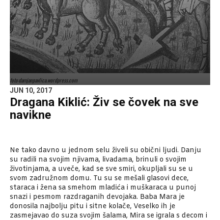
foto:damjanpavlica.wordpress.com
JUN 10, 2017
Dragana Kiklić: Živ se čovek na sve
navikne
Ne tako davno u jednom selu živeli su obični ljudi. Danju
su radili na svojim njivama, livadama, brinuli o svojim
životinjama, a uveče, kad se sve smiri, okupljali su se u
svom zadružnom domu. Tu su se mešali glasovi dece,
staraca i žena sa smehom mladića i muškaraca u punoj
snazi i pesmom razdraganih devojaka. Baba Mara je
donosila najbolju pitu i sitne kolače, Veselko ih je
zasmejavao do suza svojim šalama, Mira se igrala s decom i