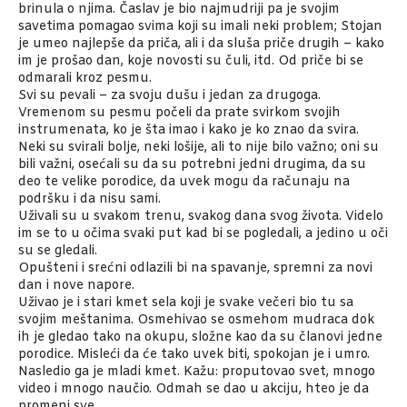
brinula o njima. Časlav je bio najmudriji pa je svojim
savetima pomagao svima koji su imali neki problem; Stojan
je umeo najlepše da priča, ali i da sluša priče drugih – kako
im je prošao dan, koje novosti su čuli, itd. Od priče bi se
odmarali kroz pesmu.
Svi su pevali – za svoju dušu i jedan za drugoga.
Vremenom su pesmu počeli da prate svirkom svojih
instrumenata, ko je šta imao i kako je ko znao da svira.
Neki su svirali bolje, neki lošije, ali to nije bilo važno; oni su
bili važni, osećali su da su potrebni jedni drugima, da su
deo te velike porodice, da uvek mogu da računaju na
podršku i da nisu sami.
Uživali su u svakom trenu, svakog dana svog života. Videlo
im se to u očima svaki put kad bi se pogledali, a jedino u oči
su se gledali.
Opušteni i srećni odlazili bi na spavanje, spremni za novi
dan i nove napore.
Uživao je i stari kmet sela koji je svake večeri bio tu sa
svojim meštanima. Osmehivao se osmehom mudraca dok
ih je gledao tako na okupu, složne kao da su članovi jedne
porodice. Misleći da će tako uvek biti, spokojan je i umro.
Nasledio ga je mladi kmet. Kažu: proputovao svet, mnogo
video i mnogo naučio. Odmah se dao u akciju, hteo je da
promeni sve.