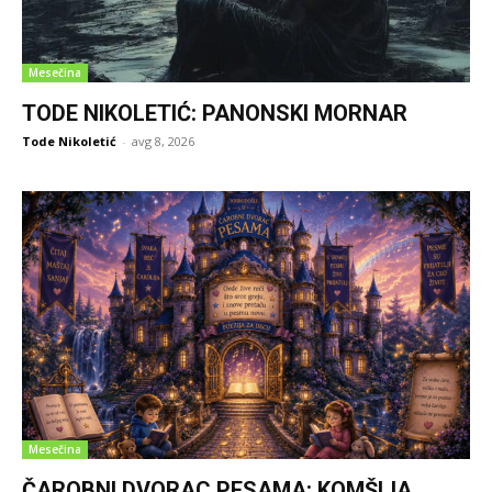
Mesečina
TODE NIKOLETIĆ: PANONSKI MORNAR
Tode Nikoletić
-
avg 8, 2026
Mesečina
ČAROBNI DVORAC PESAMA: KOMŠIJA