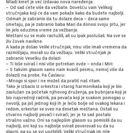
Mladi kmet je već izdavao nova naređenja:
– Od sad ćete više da vežbate. Dovešću vam Velikog
stručnjaka koji će da vam pokaže kako da budete najbolji.
Odmah je zabranio da tu dolaze deca – deca samo
smetaju, pa je zabranio baba Mari da donosi svoju pitu, jer
im jelo oduzima vreme za vežbanje.
Meštani su se malo rastužili, ali su ipak poslušali. Na sve se
živ čovek navikne.
A kada je došao Veliki stručnjak, nisu više imali vremena da
razmišljaju, morali su da vežbaju. Veliki stručnjak je
zabranio Veselku da dolazi:
– Ti loše sviraš i nisi više potreban ovde – onda i Miri:
– S takvim glasom samo nam kvariš pesmu, nemoj više da
dolaziš na probe. Pa Časlavu:
–Mnogo si spor i ne možeš da pratiš naš ritam.
Tako je izbacio iz orkestra i starog harmonikaša koji je bio
zaslužan za početak njihovog druženja, pa bubnjara koji je
bio najvredniji radnik, pa pevača koji je svakom pomogao u
nevolji, pa još jednog koji ih je lečio bolje od svakog lekara i
redom, orkestar se sveo na desetak meštana. Ostali su
stvarno najbolji pevači i svirači, jer je to sad postalo
strašno važno. Oni sa najlepšim glasom su pomislili da su
najbolji, oni koji su najbolje svirali poverovali su da su
glavni, pa su se svi uozbiljili. Veliki stručnjak im nije