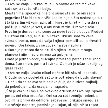
– Ovo ne valja! – rekao im je – Moramo da radimo kako
rade svi u svetu, više i bolje.
Meštanima ispočetka nije bilo jasno šta su to oni radili
pogrešno i šta bi to bilo više kad im nije ništa nedostajalo. I
šta bi sa tim viškom radili, ali… kmet je kmet – mora da se
poštuje. Prošao je svet, a oni nisu mrdnuli iz svog sela.
Prvo im je doneo neko seme za nove i veće plodove. Plodovi
su istina bili veći, ali nisu bili tako ukusni. Kad to valja
svima u svetu, mora da valja i njima, pomislili su i prihvatili
novinu. Uostalom, živ se čovek na sve navikne.
Uskoro je prestao da se druži s njima. Imao je mnogo
planova i nije imao vremena za gubljenje.
Onda je jedne večeri, slučajno prolazeći pored zadružnog
doma, čuo smeh, pesmu i svirku. Odmah je ušao i ozbiljnog
glasa rekao:
– Ovo ne valja! Ovako nikad nećete biti slavni i poznati.
U čudu su ga pogledali: zašto je potrebno da budu slavni?
– Hoću da se za ovo selo daleko čuje, da budete najbolji,
da pobeđujemo, da osvajamo nagrade.
„Šta je važnije i veće od ovakvog druženja? Ovo nije njihov
posao, oni nisu muzičari. Oni su za rad i zemlju rođeni, a
ovo im je prilika da odmore, zabave se i prikupe snagu za
sutrašnje napore”, pomislio je Stojan, ali nije ništa rekao.