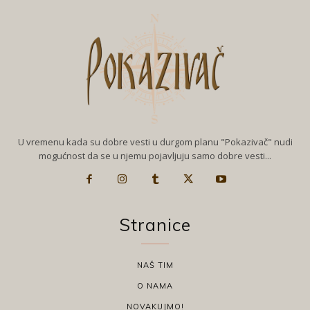
U vremenu kada su dobre vesti u durgom planu "Pokazivač" nudi
mogućnost da se u njemu pojavljuju samo dobre vesti...
Stranice
NAŠ TIM
O NAMA
NOVAKUJMO!