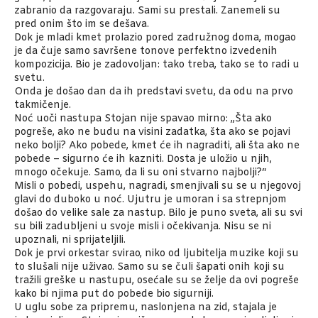
zabranio da razgovaraju. Sami su prestali. Zanemeli su
pred onim što im se dešava.
Dok je mladi kmet prolazio pored zadružnog doma, mogao
je da čuje samo savršene tonove perfektno izvedenih
kompozicija. Bio je zadovoljan: tako treba, tako se to radi u
svetu.
Onda je došao dan da ih predstavi svetu, da odu na prvo
takmičenje.
Noć uoči nastupa Stojan nije spavao mirno: „Šta ako
pogreše, ako ne budu na visini zadatka, šta ako se pojavi
neko bolji? Ako pobede, kmet će ih nagraditi, ali šta ako ne
pobede – sigurno će ih kazniti. Dosta je uložio u njih,
mnogo očekuje. Samo, da li su oni stvarno najbolji?“
Misli o pobedi, uspehu, nagradi, smenjivali su se u njegovoj
glavi do duboko u noć. Ujutru je umoran i sa strepnjom
došao do velike sale za nastup. Bilo je puno sveta, ali su svi
su bili zadubljeni u svoje misli i očekivanja. Nisu se ni
upoznali, ni sprijateljili.
Dok je prvi orkestar svirao, niko od ljubitelja muzike koji su
to slušali nije uživao. Samo su se čuli šapati onih koji su
tražili greške u nastupu, osećale su se želje da ovi pogreše
kako bi njima put do pobede bio sigurniji.
U uglu sobe za pripremu, naslonjena na zid, stajala je