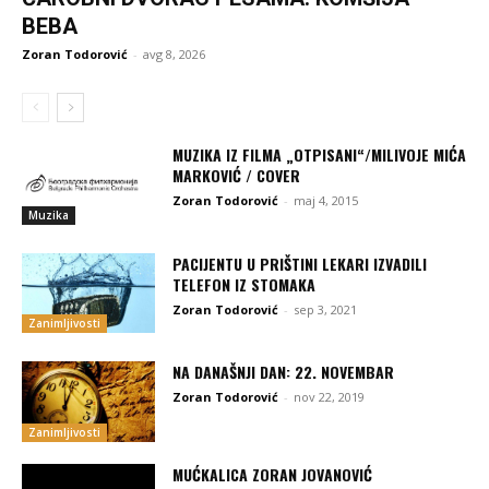
BEBA
Zoran Todorović
-
avg 8, 2026
MUZIKA IZ FILMA „OTPISANI“/MILIVOJE MIĆA
MARKOVIĆ / COVER
Zoran Todorović
-
maj 4, 2015
Muzika
PACIJENTU U PRIŠTINI LEKARI IZVADILI
TELEFON IZ STOMAKA
Zoran Todorović
-
sep 3, 2021
Zanimljivosti
NA DANAŠNJI DAN: 22. NOVEMBAR
Zoran Todorović
-
nov 22, 2019
Zanimljivosti
MUĆKALICA ZORAN JOVANOVIĆ