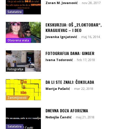
Zoran M. Jovanović
-
nov 28, 2017
Satatatira
EKSKURZIJA: OŠ „21.OKTOBAR“,
KRAGUJEVAC – I DEO
Jovanka Ignjatović
-
maj 16, 2014
Otvorena vrata
FOTOGRAFIJA DANA: GINGER
Ivana Todorović
-
feb 17, 2018
Fotografija
DA LI STE ZNALI: ČOKOLADA
Marija Pašalić
-
mar 22, 2018
Zanimljivosti
DNEVNA DOZA AFORIZMA
Nebojša Čandić
-
maj 21, 2018
Satatatira