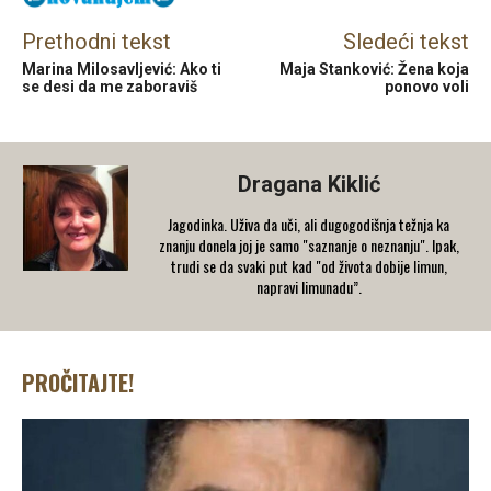
Prethodni tekst
Sledeći tekst
Marina Milosavljević: Ako ti
Maja Stanković: Žena koja
se desi da me zaboraviš
ponovo voli
Dragana Kiklić
Jagodinka. Uživa da uči, ali dugogodišnja težnja ka
znanju donela joj je samo "saznanje o neznanju". Ipak,
trudi se da svaki put kad "od života dobije limun,
napravi limunadu”.
PROČITAJTE!