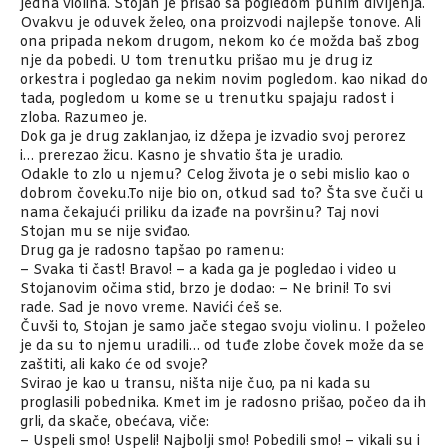
jedna violina. Stojan je prišao sa pogledom punim divljenja.
Ovakvu je oduvek želeo, ona proizvodi najlepše tonove. Ali
ona pripada nekom drugom, nekom ko će možda baš zbog
nje da pobedi. U tom trenutku prišao mu je drug iz
orkestra i pogledao ga nekim novim pogledom. kao nikad do
tada, pogledom u kome se u trenutku spajaju radost i
zloba. Razumeo je.
Dok ga je drug zaklanjao, iz džepa je izvadio svoj perorez
i… prerezao žicu. Kasno je shvatio šta je uradio.
Odakle to zlo u njemu? Celog života je o sebi mislio kao o
dobrom čoveku.To nije bio on, otkud sad to? Šta sve čuči u
nama čekajući priliku da izađe na površinu? Taj novi
Stojan mu se nije sviđao.
Drug ga je radosno tapšao po ramenu:
– Svaka ti čast! Bravo! – a kada ga je pogledao i video u
Stojanovim očima stid, brzo je dodao: – Ne brini! To svi
rade. Sad je novo vreme. Navići ćeš se.
Čuvši to, Stojan je samo jače stegao svoju violinu. I poželeo
je da su to njemu uradili… od tuđe zlobe čovek može da se
zaštiti, ali kako će od svoje?
Svirao je kao u transu, ništa nije čuo, pa ni kada su
proglasili pobednika. Kmet im je radosno prišao, počeo da ih
grli, da skače, obećava, viče:
– Uspeli smo! Uspeli! Najbolji smo! Pobedili smo! – vikali su i