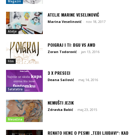
Magazin
ATELJE MARINE VESELINOVIĆ
Marina Veselinović
-
nov 18, 2017
Atelje
POIGRAJ I TI: BGU VS AWD
Zoran Todorović
-
jan 13, 2016
Film
3 X PRESECI
Deana Sailović
-
maj 14, 2016
Satatatira
NEMUŠTI JEZIK
Zdravka Babić
-
maj 23, 2015
Mesečina
RENATO HENC O PESMI „TEBI LJUBAVI“: KAD