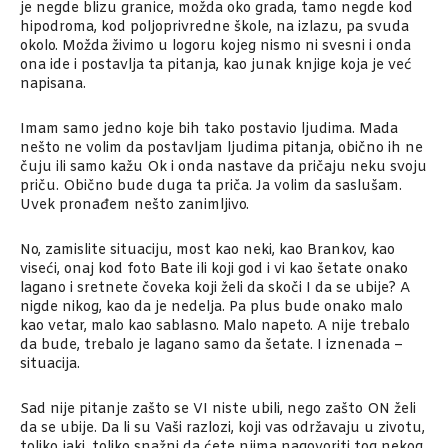
je negde blizu granice, možda oko grada, tamo negde kod
hipodroma, kod poljoprivredne škole, na izlazu, pa svuda
okolo. Možda živimo u logoru kojeg nismo ni svesni i onda
ona ide i postavlja ta pitanja, kao junak knjige koja je već
napisana.
Imam samo jedno koje bih tako postavio ljudima. Mada
nešto ne volim da postavljam ljudima pitanja, obično ih ne
čuju ili samo kažu Ok i onda nastave da pričaju neku svoju
priču. Obično bude duga ta priča. Ja volim da saslušam.
Uvek pronađem nešto zanimljivo.
No, zamislite situaciju, most kao neki, kao Brankov, kao
viseći, onaj kod foto Bate ili koji god i vi kao šetate onako
lagano i sretnete čoveka koji želi da skoči I da se ubije? A
nigde nikog, kao da je nedelja. Pa plus bude onako malo
kao vetar, malo kao sablasno. Malo napeto. A nije trebalo
da bude, trebalo je lagano samo da šetate. I iznenada –
situacija.
Sad nije pitanje zašto se VI niste ubili, nego zašto ON želi
da se ubije. Da li su Vaši razlozi, koji vas održavaju u zivotu,
toliko jaki, toliko snažni da ćete njima nagovoriti tog nekog