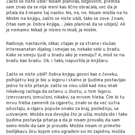
Zašto se niste ubili? Nisam planirao, odgovorih, premda
sam znao da se nije meni kao lično obraćala, već da je
pitala da li imamo taj naslov. Ne, ne, ne. Nisam mislila na to.
Mislim na knjigu, zašto se niste ubili, tako se zove. Znam,
čitao sam je. Dobra knjiga,… /ako planiraš da se ubiješ/. Ali
je nemamo. Nikad je nismo ni imali, ja mislim.
Radivoje, nastavnik, slikar, stajao je sa strane i slušao
interesanatan dijalog, i smejao se, nekako sebi u bradu.
Kako se smeju ljudi u bradu ako je nemaju? A, misli se na
bradu kao bradu. Ok. I tako, napustila je knjižaru.
Zašto se niste ubili? Dobra knjiga, govori kao o čoveku,
psihijatru koji je bio u logoru i stalno je ljudima postavljao
jedno te isto pitanje: zašto se nisu ubili kad nisu imali
nikakvog razloga da ostanu u životu, u tom logoru.
Izmrcvareni, izmučeni, nikakvi, sa mrvom hleba. Čim bi tu
mrvu hleba zamenili za cigaretu, znalo se da već sutra
odustaju, a cigaru popuše onako za kraj, poslednju, sa
uzivanjem. Možda ova devojka što je ušla, možda ide i tako
ljudima postavlja pitanja a da je nisam provalio, da sam
samo mislio da sam je provalio. Možda nisam ni primetio
bodljikavu žicu kojom smo ograđeni svi mi zajedno, možda