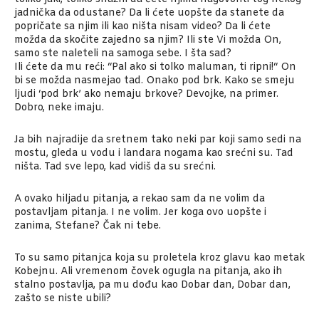
jadnička da odustane? Da li ćete uopšte da stanete da
popričate sa njim ili kao ništa nisam video? Da li ćete
možda da skočite zajedno sa njim? Ili ste Vi možda On,
samo ste naleteli na samoga sebe. I šta sad?
Ili ćete da mu reći: “Pal ako si tolko maluman, ti ripni!“ On
bi se možda nasmejao tad. Onako pod brk. Kako se smeju
ljudi ‘pod brk’ ako nemaju brkove? Devojke, na primer.
Dobro, neke imaju.
Ja bih najradije da sretnem tako neki par koji samo sedi na
mostu, gleda u vodu i landara nogama kao srećni su. Tad
ništa. Tad sve lepo, kad vidiš da su srećni.
A ovako hiljadu pitanja, a rekao sam da ne volim da
postavljam pitanja. I ne volim. Jer koga ovo uopšte i
zanima, Stefane? Čak ni tebe.
To su samo pitanjca koja su proletela kroz glavu kao metak
Kobejnu. Ali vremenom čovek ogugla na pitanja, ako ih
stalno postavlja, pa mu dođu kao Dobar dan, Dobar dan,
zašto se niste ubili?