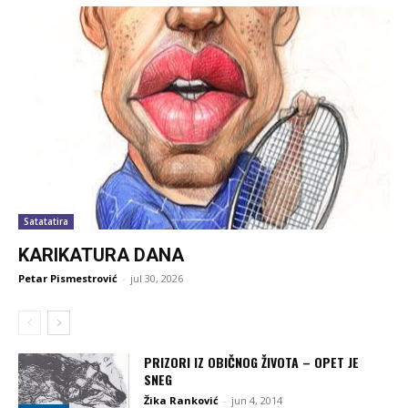
Satatatira
KARIKATURA DANA
Petar Pismestrović
-
jul 30, 2026
PRIZORI IZ OBIČNOG ŽIVOTA – OPET JE
SNEG
Žika Ranković
-
jun 4, 2014