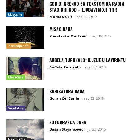
GOD BI KRENUO SA TEKSTOM DA RADIM
STAO BIH KOD – LJUBAVI MOJE TRI!
Magazin
Marko Spirić
-
sep 30, 2017
MISAO DANA
Prvoslavka Marković
-
sep 19, 2018
Zanimljivosti
ANĐELA TURUKALO: ILUZIJE U LAVIRINTU
Anđela Turukalo
-
mar 27, 2017
Mesečina
KARIKATURA DANA
Goran Ćeličanin
-
sep 23, 2018
Satatatira
FOTOGRAFIJA DANA
Dušan Stojančević
-
jul 23, 2015
Fotografija