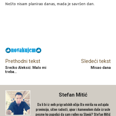
Nešto nisam planirao danas, mada je savršen dan.
Facebook
X
Email
Prethodni tekst
Sledeći tekst
Srećko Aleksić: Malo mi
Misao dana
treba…
Stefan Mitić
Da li bi iz ovih prigradskih očiju što mirišu na ustajalu
provinciju, sitne radosti, ajvar i kamenolom duše izrasle
pesme ko pupoljci da sam rođen na Slaviji? Stefan Mitić