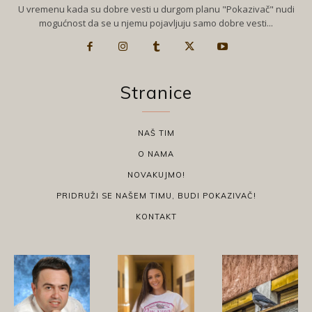
U vremenu kada su dobre vesti u durgom planu "Pokazivač" nudi
mogućnost da se u njemu pojavljuju samo dobre vesti...
Stranice
NAŠ TIM
O NAMA
NOVAKUJMO!
PRIDRUŽI SE NAŠEM TIMU, BUDI POKAZIVAČ!
KONTAKT