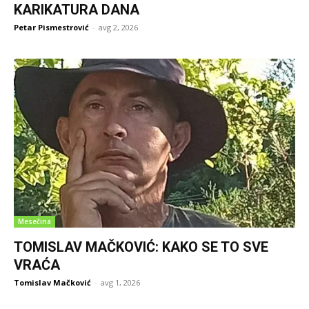
KARIKATURA DANA
Petar Pismestrović
-
avg 2, 2026
Mesečina
TOMISLAV MAČKOVIĆ: KAKO SE TO SVE
VRAĆA
Tomislav Mačković
-
avg 1, 2026