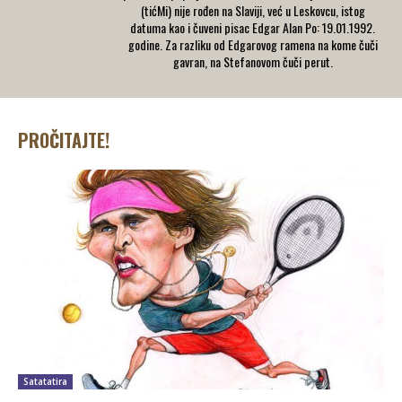
(tićMi) nije rođen na Slaviji, već u Leskovcu, istog
datuma kao i čuveni pisac Edgar Alan Po: 19.01.1992.
godine. Za razliku od Edgarovog ramena na kome čuči
gavran, na Stefanovom čuči perut.
PROČITAJTE!
Satatatira