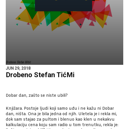
Drobeno Stefan Mitić
JUN 29, 2018
Drobeno Stefan TićMi
Dobar dan, zašto se niste ubili?
Knjižara. Postoje ljudi koji samo uđu i ne kažu ni Dobar
dan, ništa. Ona je bila jedna od njih. Uletela je i rekla mi,
dok sam stajao za pultom i blenuo kao klen u nekakvu
kalkulaciju cena koju sam radio u tom trenutku, rekla je: