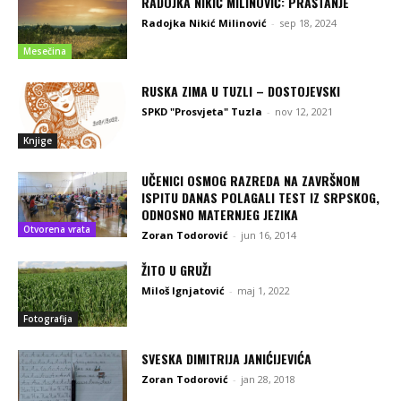
RADOJKA NIKIĆ MILINOVIĆ: PRAŠTANJE
Radojka Nikić Milinović
-
sep 18, 2024
Mesečina
RUSKA ZIMA U TUZLI – DOSTOJEVSKI
SPKD "Prosvjeta" Tuzla
-
nov 12, 2021
Knjige
UČENICI OSMOG RAZREDA NA ZAVRŠNOM
ISPITU DANAS POLAGALI TEST IZ SRPSKOG,
ODNOSNO MATERNJEG JEZIKA
Otvorena vrata
Zoran Todorović
-
jun 16, 2014
ŽITO U GRUŽI
Miloš Ignjatović
-
maj 1, 2022
Fotografija
SVESKA DIMITRIJA JANIĆIJEVIĆA
Zoran Todorović
-
jan 28, 2018