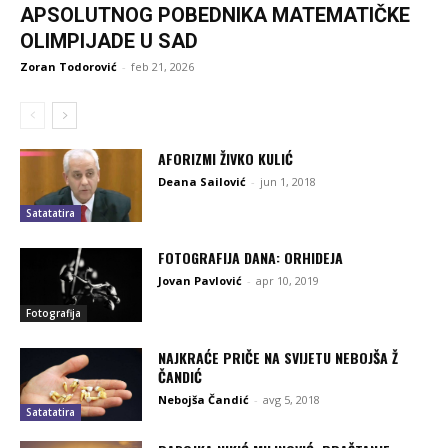
APSOLUTNOG POBEDNIKA MATEMATIČKE
OLIMPIJADE U SAD
Zoran Todorović
-
feb 21, 2026
AFORIZMI ŽIVKO KULIĆ
Deana Sailović
-
jun 1, 2018
Satatatira
FOTOGRAFIJA DANA: ORHIDEJA
Jovan Pavlović
-
apr 10, 2019
Fotografija
NAJKRAĆE PRIČE NA SVIJETU NEBOJŠA Ž
ČANDIĆ
Nebojša Čandić
-
avg 5, 2018
Satatatira