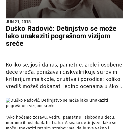
JUN 21, 2018
Duško Radović: Detinjstvo se može
lako unakaziti pogrešnom vizijom
sreće
Koliko se, još i danas, pametne, zrele i osobene
dece vređa, ponižava i diskvalifikuje surovim
kriterijumima škole, društva i porodice: koliko
vrediš možeš dokazati jedino ocenama u školi.
“Ako hoćemo zdravu, vedru, pametnu i slobodnu decu,
moramo ih oslobađati straha. A svako detinjstvo lako se
može unakaziti raznim strahovima: da je sve važno i