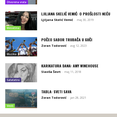
Otvorena vrata
LJILJANA SKELIĆ VEMIĆ: O PROŠLOSTI NEĆU
Ljiljana Skelić Vemić
-
maj 30, 2019
Mesečina
POČEO SABOR TRUBAČA U GUČI
Zoran Todorović
-
avg 12, 2023
Muzika
KARIKATURA DANA: AMY WINEHOUSE
Slaviša Ševrt
-
maj 11, 2018
Satatatira
TABLA: SVETI SAVA
Zoran Todorović
-
jan 28, 2021
Vesti