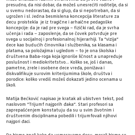
presudno, da nisi dobar, da možeš unesrećiti roditelje, da si
u svemu nedorastao, da si glup, da si nepotreban, da si
ugrožen i sl. Jedna besmislena koncepcija literature za
decu proistekla je iz tragične i arhaične pedagoške
koncepcije: da je rad pre svega – fizički rad, da je svrha
učenja i rada – zaposlenje, da se čovek potvrđuje pre
svega u socijalnoj i profesionalnoj hijerarhiji. Ta “vizija”
dece kao budućih činovnika i službenika, sa klasama i
platama, sa položajima i ugledom – to je ona školska i
društvena Baba-roga koja ignoriše ličnost a unapređuje
poslušnost i mediokritetstvo… Koliko se, još i danas,
pametne, zrele i osobene dece vređa, ponižava i
diskvalifikuje surovim kriterijumima škole, društva i
porodice: koliko vrediš možeš dokazati jedino ocenama u
školi.
Matija Bećković napisao je kratak ali ubistven tekst, pod
naslovom “Trijumf najgorih đaka”. Stari profesori sa
zaprepašćenjem konstatuju da su u svim životnim i
društvenim disciplinama pobedili i trijumfovali njihovi
najgori đaci.