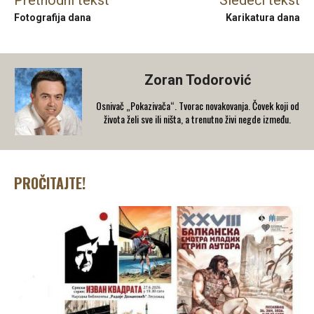
Prethodni tekst
Sledeći tekst
Fotografija dana
Karikatura dana
Zoran Todorović
Osnivač „Pokazivača“. Tvorac novakovanja. Čovek koji od
života želi sve ili ništa, a trenutno živi negde između.
PROČITAJTE!