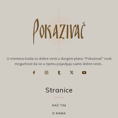
U vremenu kada su dobre vesti u durgom planu "Pokazivač" nudi
mogućnost da se u njemu pojavljuju samo dobre vesti...
Stranice
NAŠ TIM
O NAMA