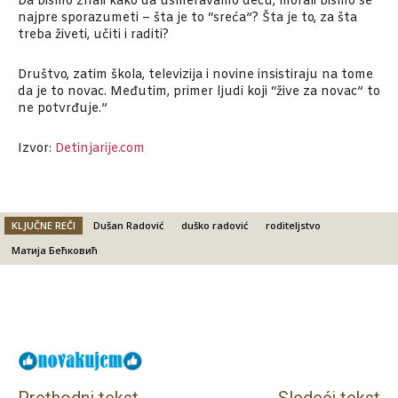
Da bismo znali kako da usmeravamo decu, morali bismo se
najpre sporazumeti – šta je to “sreća”? Šta je to, za šta
treba živeti, učiti i raditi?
Društvo, zatim škola, televizija i novine insistiraju na tome
da je to novac. Međutim, primer ljudi koji “žive za novac” to
ne potvrđuje.”
Izvor:
Detinjarije.com
KLJUČNE REČI
Dušan Radović
duško radović
roditeljstvo
Матија Бећковић
Facebook
X
Email