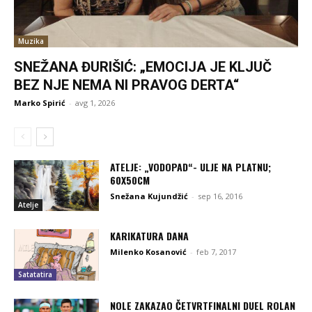
Muzika
SNEŽANA ĐURIŠIĆ: „EMOCIJA JE KLJUČ
BEZ NJE NEMA NI PRAVOG DERTA“
Marko Spirić
-
avg 1, 2026
ATELJE: „VODOPAD“- ULJE NA PLATNU;
60X50CM
Snežana Kujundžić
-
sep 16, 2016
Atelje
KARIKATURA DANA
Milenko Kosanović
-
feb 7, 2017
Satatatira
NOLE ZAKAZAO ČETVRTFINALNI DUEL ROLAN