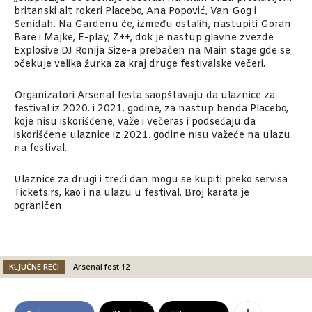
britanski alt rokeri Placebo, Ana Popović, Van Gog i
Senidah. Na Gardenu će, između ostalih, nastupiti Goran
Bare i Majke, E-play, Z++, dok je nastup glavne zvezde
Explosive DJ Ronija Size-a prebačen na Main stage gde se
očekuje velika žurka za kraj druge festivalske večeri.
Organizatori Arsenal festa saopštavaju da ulaznice za
festival iz 2020. i 2021. godine, za nastup benda Placebo,
koje nisu iskorišćene, važe i večeras i podsećaju da
iskorišćene ulaznice iz 2021. godine nisu važeće na ulazu
na festival.
Ulaznice za drugi i treći dan mogu se kupiti preko servisa
Tickets.rs, kao i na ulazu u festival. Broj karata je
ograničen.
KLJUČNE REČI
Arsenal fest 12