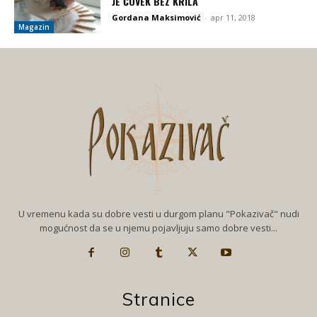
JE ČOVEK BEZ KRILA
Gordana Maksimović
-
apr 11, 2018
Magazin
U vremenu kada su dobre vesti u durgom planu "Pokazivač" nudi
mogućnost da se u njemu pojavljuju samo dobre vesti...
Stranice