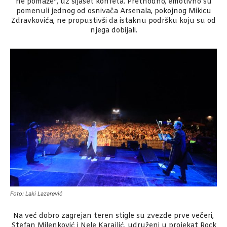
ne pomaže“, uz sijaset konfeta. Prethodno, emotivno su
pomenuli jednog od osnivača Arsenala, pokojnog Mikicu
Zdravkovića, ne propustivši da istaknu podršku koju su od
njega dobijali.
Foto: Laki Lazarević
Na već dobro zagrejan teren stigle su zvezde prve večeri,
Stefan Milenković i Nele Karajlić, udruženi u projekat Rock