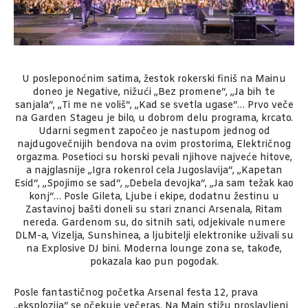
U posleponoćnim satima, žestok rokerski finiš na Mainu
doneo je Negative, nižući „Bez promene“, „Ja bih te
sanjala“, „Ti me ne voliš“, „Kad se svetla ugase“… Prvo veče
na Garden Stageu je bilo, u dobrom delu programa, krcato.
Udarni segment započeo je nastupom jednog od
najdugovečnijih bendova na ovim prostorima, Električnog
orgazma. Posetioci su horski pevali njihove najveće hitove,
a najglasnije „Igra rokenrol cela Jugoslavija“, „Kapetan
Esid“, „Spojimo se sad“, „Debela devojka“, „Ja sam težak kao
konj“… Posle Gileta, Ljube i ekipe, dodatnu žestinu u
Zastavinoj bašti doneli su stari znanci Arsenala, Ritam
nereda. Gardenom su, do sitnih sati, odjekivale numere
DLM-a, Vizelja, Sunshinea, a ljubitelji elektronike uživali su
na Explosive DJ bini. Moderna lounge zona se, takođe,
pokazala kao pun pogodak.
Posle fantastičnog početka Arsenal festa 12, prava
„eksplozija“ se očekuje večeras. Na Main stižu proslavljeni