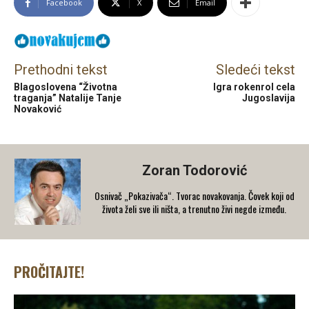
Facebook
X
Email
Prethodni tekst
Sledeći tekst
Blagoslovena “Životna
Igra rokenrol cela
traganja” Natalije Tanje
Jugoslavija
Novaković
Zoran Todorović
Osnivač „Pokazivača“. Tvorac novakovanja. Čovek koji od
života želi sve ili ništa, a trenutno živi negde između.
PROČITAJTE!