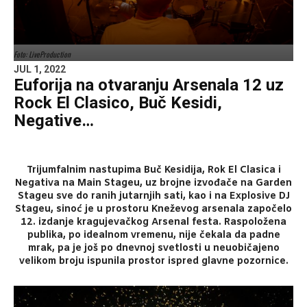
Foto: LiveProduction
JUL 1, 2022
Euforija na otvaranju Arsenala 12 uz
Rock El Clasico, Buč Kesidi,
Negative…
Trijumfalnim nastupima Buč Kesidija, Rok El Clasica i
Negativa na Main Stageu, uz brojne izvođače na Garden
Stageu sve do ranih jutarnjih sati, kao i na Explosive DJ
Stageu, sinoć je u prostoru Kneževog arsenala započelo
12. izdanje kragujevačkog Arsenal festa. Raspoložena
publika, po idealnom vremenu, nije čekala da padne
mrak, pa je još po dnevnoj svetlosti u neuobičajeno
velikom broju ispunila prostor ispred glavne pozornice.