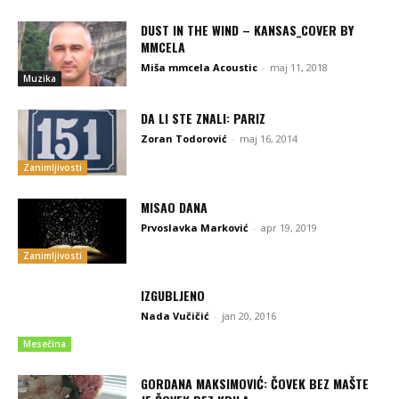
DUST IN THE WIND – KANSAS_COVER BY
MMCELA
Miša mmcela Acoustic
-
maj 11, 2018
Muzika
DA LI STE ZNALI: PARIZ
Zoran Todorović
-
maj 16, 2014
Zanimljivosti
MISAO DANA
Prvoslavka Marković
-
apr 19, 2019
Zanimljivosti
IZGUBLJENO
Nada Vučičić
-
jan 20, 2016
Mesečina
GORDANA MAKSIMOVIĆ: ČOVEK BEZ MAŠTE