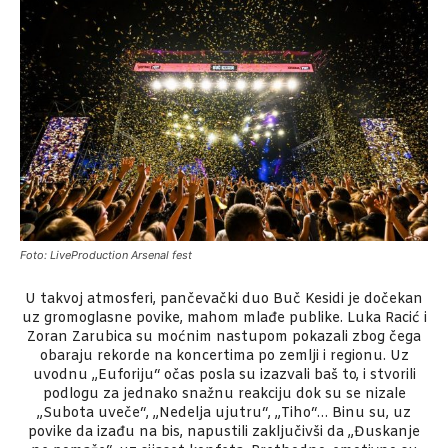
Foto: LiveProduction Arsenal fest
U takvoj atmosferi, pančevački duo Buč Kesidi je dočekan
uz gromoglasne povike, mahom mlađe publike. Luka Racić i
Zoran Zarubica su moćnim nastupom pokazali zbog čega
obaraju rekorde na koncertima po zemlji i regionu. Uz
uvodnu „Euforiju“ očas posla su izazvali baš to, i stvorili
podlogu za jednako snažnu reakciju dok su se nizale
„Subota uveče“, „Nedelja ujutru“, „Tiho“… Binu su, uz
povike da izađu na bis, napustili zaključivši da „Đuskanje