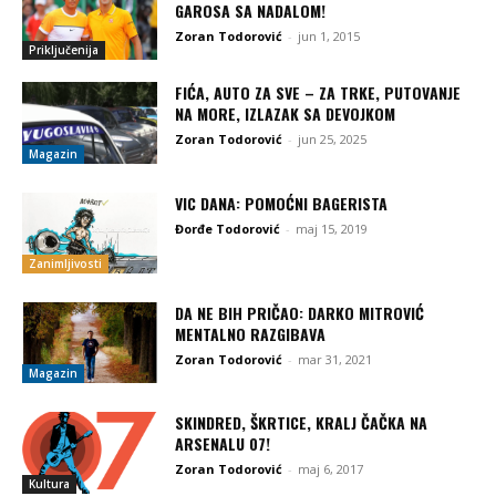
GAROSA SA NADALOM!
Zoran Todorović
-
jun 1, 2015
Priključenija
FIĆA, AUTO ZA SVE – ZA TRKE, PUTOVANJE
NA MORE, IZLAZAK SA DEVOJKOM
Zoran Todorović
-
jun 25, 2025
Magazin
VIC DANA: POMOĆNI BAGERISTA
Đorđe Todorović
-
maj 15, 2019
Zanimljivosti
DA NE BIH PRIČAO: DARKO MITROVIĆ
MENTALNO RAZGIBAVA
Zoran Todorović
-
mar 31, 2021
Magazin
SKINDRED, ŠKRTICE, KRALJ ČAČKA NA
ARSENALU 07!
Zoran Todorović
-
maj 6, 2017
Kultura