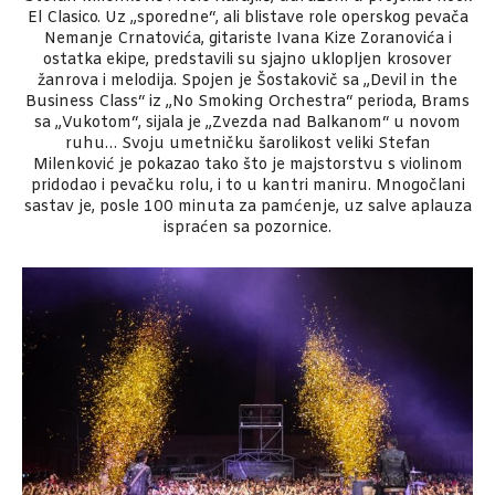
El Clasico. Uz „sporedne“, ali blistave role operskog pevača
Nemanje Crnatovića, gitariste Ivana Kize Zoranovića i
ostatka ekipe, predstavili su sjajno uklopljen krosover
žanrova i melodija. Spojen je Šostakovič sa „Devil in the
Business Class“ iz „No Smoking Orchestra“ perioda, Brams
sa „Vukotom“, sijala je „Zvezda nad Balkanom“ u novom
ruhu… Svoju umetničku šarolikost veliki Stefan
Milenković je pokazao tako što je majstorstvu s violinom
pridodao i pevačku rolu, i to u kantri maniru. Mnogočlani
sastav je, posle 100 minuta za pamćenje, uz salve aplauza
ispraćen sa pozornice.