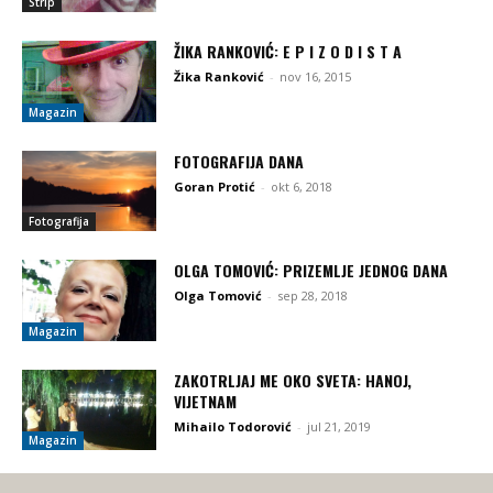
Strip
ŽIKA RANKOVIĆ: E P I Z O D I S T A
Žika Ranković
-
nov 16, 2015
Magazin
FOTOGRAFIJA DANA
Goran Protić
-
okt 6, 2018
Fotografija
OLGA TOMOVIĆ: PRIZEMLJE JEDNOG DANA
Olga Tomović
-
sep 28, 2018
Magazin
ZAKOTRLJAJ ME OKO SVETA: HANOJ,
VIJETNAM
Mihailo Todorović
-
jul 21, 2019
Magazin