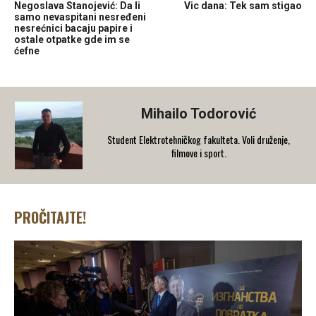
Negoslava Stanojević: Da li
Vic dana: Tek sam stigao
samo nevaspitani nesređeni
nesrećnici bacaju papire i
ostale otpatke gde im se
ćefne
Mihailo Todorović
Student Elektrotehničkog fakulteta. Voli druženje,
filmove i sport.
PROČITAJTE!