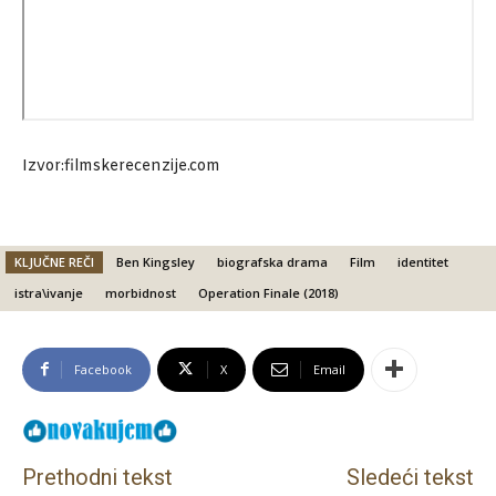
Izvor:filmskerecenzije.com
KLJUČNE REČI
Ben Kingsley
biografska drama
Film
identitet
istra\ivanje
morbidnost
Operation Finale (2018)
Facebook
X
Email
Prethodni tekst
Sledeći tekst