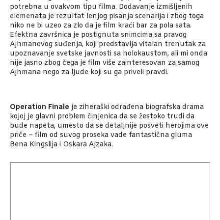
potrebna u ovakvom tipu filma. Dodavanje izmišljenih
elemenata je rezultat lenjog pisanja scenarija i zbog toga
niko ne bi uzeo za zlo da je film kraći bar za pola sata.
Efektna završnica je postignuta snimcima sa pravog
Ajhmanovog suđenja, koji predstavlja vitalan trenutak za
upoznavanje svetske javnosti sa holokaustom, ali mi onda
nije jasno zbog čega je film više zainteresovan za samog
Ajhmana nego za ljude koji su ga priveli pravdi.
Operation Finale
je ziheraški odrađena biografska drama
kojoj je glavni problem činjenica da se žestoko trudi da
bude napeta, umesto da se detaljnije posveti herojima ove
priče – film od suvog proseka vade fantastična gluma
Bena Kingslija i Oskara Ajzaka.