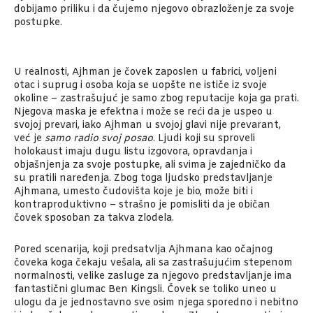
dobijamo priliku i da čujemo njegovo obrazloženje za svoje
postupke.
U realnosti, Ajhman je čovek zaposlen u fabrici, voljeni
otac i suprug i osoba koja se uopšte ne ističe iz svoje
okoline – zastrašujuć je samo zbog reputacije koja ga prati.
Njegova maska je efektna i može se reći da je uspeo u
svojoj prevari, iako Ajhman u svojoj glavi nije prevarant,
već je
samo radio svoj posao
. Ljudi koji su sproveli
holokaust imaju dugu listu izgovora, opravdanja i
objašnjenja za svoje postupke, ali svima je zajedničko da
su pratili naređenja. Zbog toga ljudsko predstavljanje
Ajhmana, umesto čudovišta koje je bio, može biti i
kontraproduktivno – strašno je pomisliti da je običan
čovek sposoban za takva zlodela.
Pored scenarija, koji predsatvlja Ajhmana kao očajnog
čoveka koga čekaju vešala, ali sa zastrašujućim stepenom
normalnosti, velike zasluge za njegovo predstavljanje ima
fantastični glumac Ben Kingsli. Čovek se toliko uneo u
ulogu da je jednostavno sve osim njega sporedno i nebitno