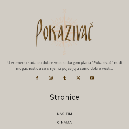
U vremenu kada su dobre vesti u durgom planu "Pokazivač" nudi
mogućnost da se u njemu pojavljuju samo dobre vesti...
Stranice
NAŠ TIM
O NAMA