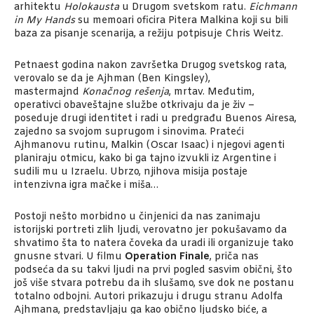
arhitektu
Holokausta
u Drugom svetskom ratu.
Eichmann
in My Hands
su memoari oficira Pitera Malkina koji su bili
baza za pisanje scenarija, a režiju potpisuje Chris Weitz.
Petnaest godina nakon završetka Drugog svetskog rata,
verovalo se da je Ajhman (Ben Kingsley),
mastermajnd
Konačnog rešenja
, mrtav. Međutim,
operativci obaveštajne službe otkrivaju da je živ –
poseduje drugi identitet i radi u predgrađu Buenos Airesa,
zajedno sa svojom suprugom i sinovima. Prateći
Ajhmanovu rutinu, Malkin (Oscar Isaac) i njegovi agenti
planiraju otmicu, kako bi ga tajno izvukli iz Argentine i
sudili mu u Izraelu. Ubrzo, njihova misija postaje
intenzivna igra mačke i miša…
Postoji nešto morbidno u činjenici da nas zanimaju
istorijski portreti zlih ljudi, verovatno jer pokušavamo da
shvatimo šta to natera čoveka da uradi ili organizuje tako
gnusne stvari. U filmu
Operation Finale
, priča nas
podseća da su takvi ljudi na prvi pogled sasvim obični, što
još više stvara potrebu da ih slušamo, sve dok ne postanu
totalno odbojni. Autori prikazuju i drugu stranu Adolfa
Ajhmana, predstavljaju ga kao obično ljudsko biće, a