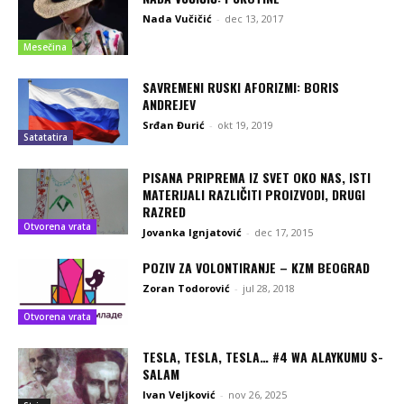
Nada Vučičić
-
dec 13, 2017
Mesečina
SAVREMENI RUSKI AFORIZMI: BORIS
ANDREJEV
Srđan Đurić
-
okt 19, 2019
Satatatira
PISANA PRIPREMA IZ SVET OKO NAS, ISTI
MATERIJALI RAZLIČITI PROIZVODI, DRUGI
RAZRED
Otvorena vrata
Jovanka Ignjatović
-
dec 17, 2015
POZIV ZA VOLONTIRANJE – KZM BEOGRAD
Zoran Todorović
-
jul 28, 2018
Otvorena vrata
TESLA, TESLA, TESLA… #4 WA ALAYKUMU S-
SALAM
Ivan Veljković
-
nov 26, 2025