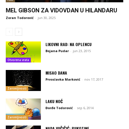
MEL GIBSON ZA VIDOVDAN U HILANDARU
Zoran Todorović
-
jun 30, 2025
LIKOVNI RAD: NA OPLENCU
Bojana Pudar
-
jun 23, 2015
Otvorena vrata
MISAO DANA
Prvoslavka Marković
-
nov 17, 2017
Zanimljivosti
LAKU NOĆ
Đorđe Todorović
-
sep 6, 2014
Zanimljivosti
NADA VUČIČIĆ: PUKOTINE