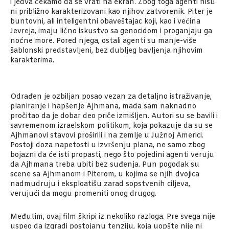
i jedva čekamo da se vrati na ekran. Zbog toga agenti nisu
ni približno karakterizovani kao njihov zatvorenik. Piter je
buntovni, ali inteligentni obaveštajac koji, kao i većina
Jevreja, imaju lično iskustvo sa genocidom i proganjaju ga
noćne more. Pored njega, ostali agenti su manje-više
šablonski predstavljeni, bez dubljeg bavljenja njihovim
karakterima.
Odrađen je ozbiljan posao vezan za detaljno istraživanje,
planiranje i hapšenje Ajhmana, mada sam naknadno
pročitao da je dobar deo priče izmišljen. Autori su se bavili i
savremenom izraelskom politikom, koja pokazuje da su se
Ajhmanovi stavovi proširili i na zemlje u Južnoj Americi.
Postoji doza napetosti u izvršenju plana, ne samo zbog
bojazni da će isti propasti, nego što pojedini agenti veruju
da Ajhmana treba ubiti bez suđenja. Pun pogodak su
scene sa Ajhmanom i Piterom, u kojima se njih dvojica
nadmudruju i eksploatišu zarad sopstvenih ciljeva,
verujući da mogu promeniti onog drugog.
Međutim, ovaj film škripi iz nekoliko razloga. Pre svega nije
uspeo da izgradi postojanu tenziju, koja uopšte nije ni