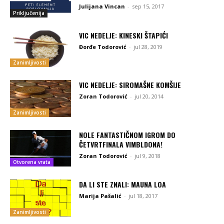
Julijana Vincan
-
sep 15, 2017
Priključenija
VIC NEDELJE: KINESKI ŠTAPIĆI
Đorđe Todorović
-
jul 28, 2019
Zanimljivosti
VIC NEDELJE: SIROMAŠNE KOMŠIJE
Zoran Todorović
-
jul 20, 2014
Zanimljivosti
NOLE FANTASTIČNOM IGROM DO
ČETVRTFINALA VIMBLDONA!
Zoran Todorović
-
jul 9, 2018
Otvorena vrata
DA LI STE ZNALI: MAUNA LOA
Marija Pašalić
-
jul 18, 2017
Zanimljivosti