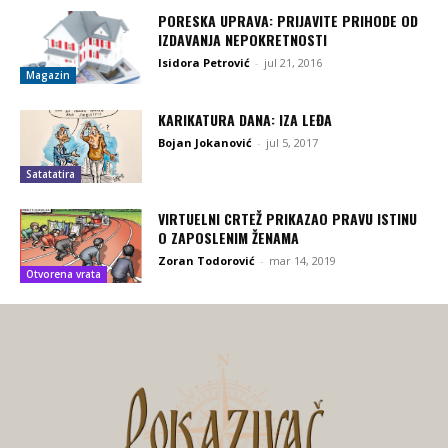
PORESKA UPRAVA: PRIJAVITE PRIHODE OD
IZDAVANJA NEPOKRETNOSTI
Isidora Petrović
-
jul 21, 2016
Magazin
KARIKATURA DANA: IZA LEĐA
Bojan Jokanović
-
jul 5, 2017
Satatatira
VIRTUELNI CRTEŽ PRIKAZAO PRAVU ISTINU
O ZAPOSLENIM ŽENAMA
Zoran Todorović
-
mar 14, 2019
Otvorena vrata