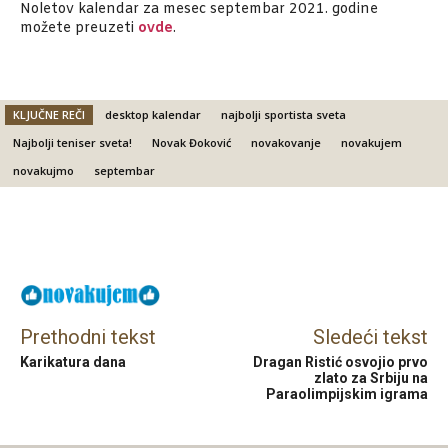
Noletov kalendar za mesec septembar 2021. godine
možete preuzeti
ovde
.
KLJUČNE REČI
desktop kalendar
najbolji sportista sveta
Najbolji teniser sveta!
Novak Đoković
novakovanje
novakujem
novakujmo
septembar
Facebook
X
Email
Prethodni tekst
Sledeći tekst
Karikatura dana
Dragan Ristić osvojio prvo
zlato za Srbiju na
Paraolimpijskim igrama