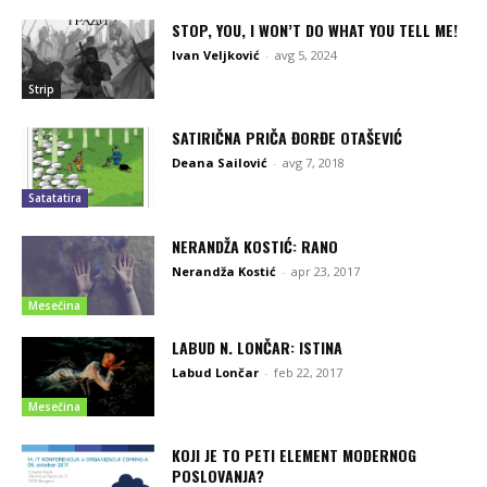
STOP, YOU, I WON’T DO WHAT YOU TELL ME!
Ivan Veljković
-
avg 5, 2024
Strip
SATIRIČNA PRIČA ĐORĐE OTAŠEVIĆ
Deana Sailović
-
avg 7, 2018
Satatatira
NERANDŽA KOSTIĆ: RANO
Nerandža Kostić
-
apr 23, 2017
Mesečina
LABUD N. LONČAR: ISTINA
Labud Lončar
-
feb 22, 2017
Mesečina
KOJI JE TO PETI ELEMENT MODERNOG
POSLOVANJA?