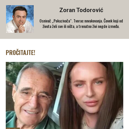
Zoran Todorović
Osnivač „Pokazivača“. Tvorac novakovanja. Čovek koji od
života želi sve ili ništa, a trenutno živi negde između.
PROČITAJTE!