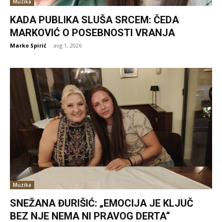
Muzika
KADA PUBLIKA SLUŠA SRCEM: ČEDA
MARKOVIĆ O POSEBNOSTI VRANJA
Marko Spirić
-
avg 1, 2026
Muzika
SNEŽANA ĐURIŠIĆ: „EMOCIJA JE KLJUČ
BEZ NJE NEMA NI PRAVOG DERTA“