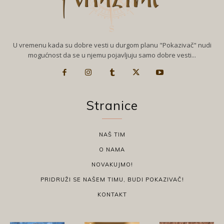
U vremenu kada su dobre vesti u durgom planu "Pokazivač" nudi
mogućnost da se u njemu pojavljuju samo dobre vesti...
Stranice
NAŠ TIM
O NAMA
NOVAKUJMO!
PRIDRUŽI SE NAŠEM TIMU, BUDI POKAZIVAČ!
KONTAKT