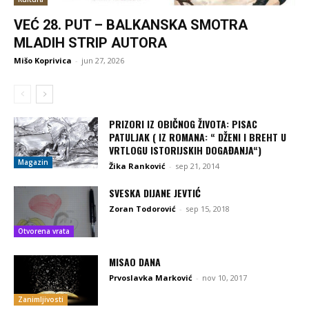
VEĆ 28. PUT – BALKANSKA SMOTRA
MLADIH STRIP AUTORA
Mišo Koprivica
-
jun 27, 2026
PRIZORI IZ OBIČNOG ŽIVOTA: PISAC
PATULJAK ( IZ ROMANA: “ DŽENI I BREHT U
VRTLOGU ISTORIJSKIH DOGAĐANJA“)
Magazin
Žika Ranković
-
sep 21, 2014
SVESKA DIJANE JEVTIĆ
Zoran Todorović
-
sep 15, 2018
Otvorena vrata
MISAO DANA
Prvoslavka Marković
-
nov 10, 2017
Zanimljivosti