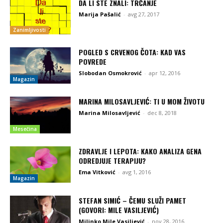
DA LI STE ZNALI: TRČANJE
Marija Pašalić
-
avg 27, 2017
Zanimljivosti
POGLED S CRVENOG ČOTA: KAD VAS
POVREDE
Slobodan Osmokrović
-
apr 12, 2016
Magazin
MARINA MILOSAVLJEVIĆ: TI U MOM ŽIVOTU
Marina Milosavljević
-
dec 8, 2018
Mesečina
ZDRAVLJE I LEPOTA: KAKO ANALIZA GENA
ODREDJUJE TERAPIJU?
Ema Vitković
-
avg 1, 2016
Magazin
STEFAN SIMIĆ – ČEMU SLUŽI PAMET
(GOVORI: MILE VASILJEVIĆ)
Milinko Mile Vasiljević
-
nov 28, 2016