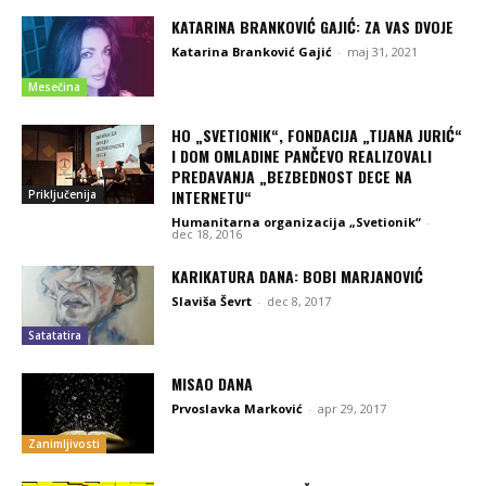
KATARINA BRANKOVIĆ GAJIĆ: ZA VAS DVOJE
Katarina Branković Gajić
-
maj 31, 2021
Mesečina
HO „SVETIONIK“, FONDACIJA „TIJANA JURIĆ“
I DOM OMLADINE PANČEVO REALIZOVALI
PREDAVANJA „BEZBEDNOST DECE NA
INTERNETU“
Priključenija
Humanitarna organizacija „Svetionik“
-
dec 18, 2016
KARIKATURA DANA: BOBI MARJANOVIĆ
Slaviša Ševrt
-
dec 8, 2017
Satatatira
MISAO DANA
Prvoslavka Marković
-
apr 29, 2017
Zanimljivosti