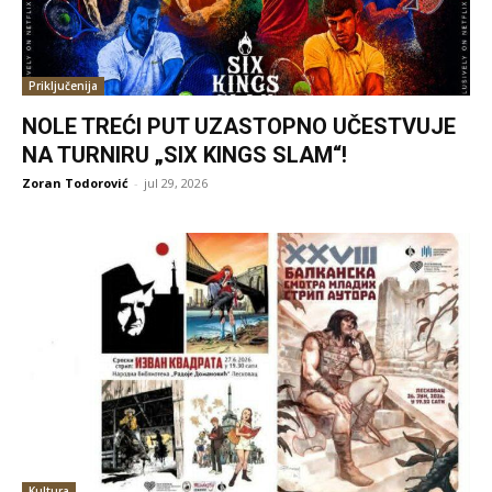
Priključenija
NOLE TREĆI PUT UZASTOPNO UČESTVUJE
NA TURNIRU „SIX KINGS SLAM“!
Zoran Todorović
-
jul 29, 2026
Kultura