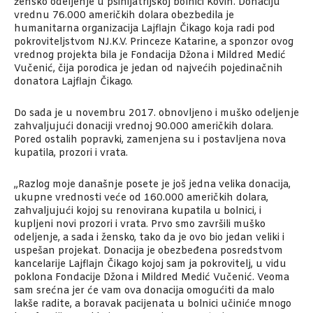
žensko odeljenje u psihijatrijskoj bolnici Kovin. Donaciju
vrednu 76.000 američkih dolara obezbedila je
humanitarna organizacija Lajflajn Čikago koja radi pod
pokroviteljstvom NJ.K.V. Princeze Katarine, a sponzor ovog
vrednog projekta bila je Fondacija Džona i Mildred Medić
Vučenić, čija porodica je jedan od najvećih pojedinačnih
donatora Lajflajn Čikago.
Do sada je u novembru 2017. obnovljeno i muško odeljenje
zahvaljujući donaciji vrednoj 90.000 američkih dolara.
Pored ostalih popravki, zamenjena su i postavljena nova
kupatila, prozori i vrata.
„Razlog moje današnje posete je još jedna velika donacija,
ukupne vrednosti veće od 160.000 američkih dolara,
zahvaljujući kojoj su renovirana kupatila u bolnici, i
kupljeni novi prozori i vrata. Prvo smo završili muško
odeljenje, a sada i žensko, tako da je ovo bio jedan veliki i
uspešan projekat. Donacija je obezbeđena posredstvom
kancelarije Lajflajn Čikago kojoj sam ja pokrovitelj, u vidu
poklona Fondacije Džona i Mildred Medić Vučenić. Veoma
sam srećna jer će vam ova donacija omogućiti da malo
lakše radite, a boravak pacijenata u bolnici učiniće mnogo