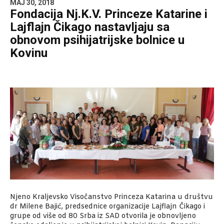
MAJ 30, 2018
Fondacija Nj.K.V. Princeze Katarine i
Lajflajn Čikago nastavljaju sa
obnovom psihijatrijske bolnice u
Kovinu
Njeno Kraljevsko Visočanstvo Princeza Katarina u društvu
dr Milene Bajić, predsednice organizacije Lajflajn Čikago i
grupe od više od 80 Srba iz SAD otvorila je obnovljeno