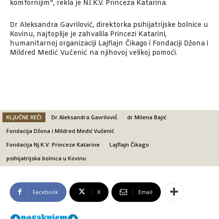
komfornijim”, rekla je NJ.K.V. Princeza Katarina.
Dr Aleksandra Gavrilović, direktorka psihijatrijske bolnice u
Kovinu, najtoplije je zahvalila Princezi Katarini,
humanitarnoj organizaciji Lajflajn Čikago i Fondaciji Džona i
Mildred Medić Vučenić na njihovoj velikoj pomoći.
KLJUČNE REČI
Dr Aleksandra Gavrilović
dr Milena Bajić
Fondacija Džona i Mildred Medić Vučenić
Fondacija Nj.K.V. Princeze Katarine
Lajflajn Čikago
psihijatrijska bolnica u Kovinu
Facebook
X
Email