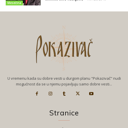
Mesečina
U vremenu kada su dobre vesti u durgom planu "Pokazivač" nudi
mogućnost da se u njemu pojavljuju samo dobre vesti...
Stranice