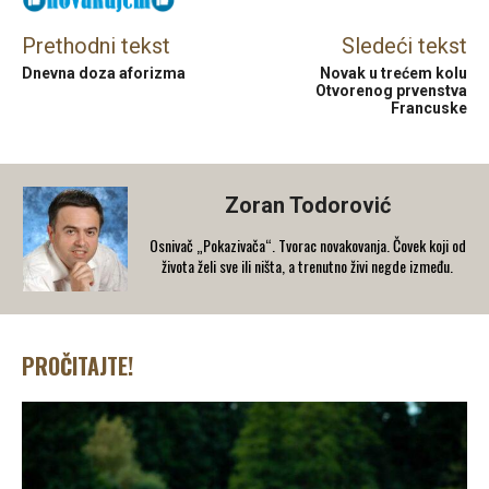
Prethodni tekst
Sledeći tekst
Dnevna doza aforizma
Novak u trećem kolu
Otvorenog prvenstva
Francuske
Zoran Todorović
Osnivač „Pokazivača“. Tvorac novakovanja. Čovek koji od
života želi sve ili ništa, a trenutno živi negde između.
PROČITAJTE!