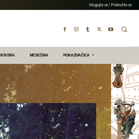
Ulogujte se / Pridružite se
TATATIRA
MESEČINA
POKAZIVAČICA