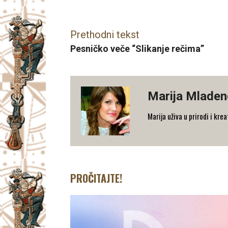
Facebook
X
Email
Prethodni tekst
Pesničko veče “Slikanje rečima”
Marija Mladen
Marija uživa u prirodi i kre
PROČITAJTE!