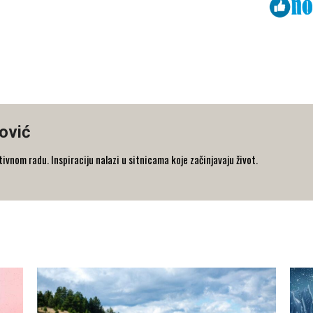
Viber
ReddIt
ović
ativnom radu. Inspiraciju nalazi u sitnicama koje začinjavaju život.