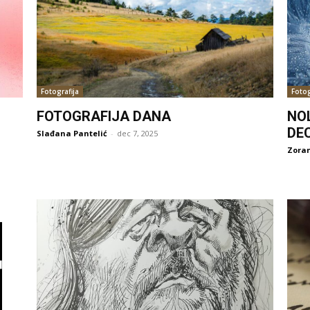
Fotografija
Fotog
FOTOGRAFIJA DANA
NO
DE
Slađana Pantelić
-
dec 7, 2025
Zoran