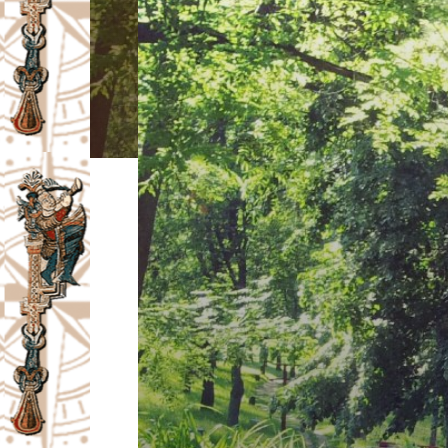
I
V
A
Č