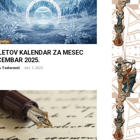
rafija
LETOV KALENDAR ZA MESEC
CEMBAR 2025.
 Todorović
-
dec 1, 2025