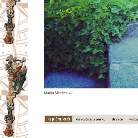
Marija Mladenović
KLJUČNE REČI
devojčica u parku
drveće
Foto