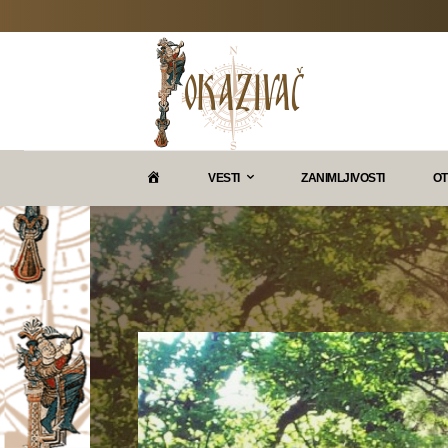
P
VESTI
ZANIMLJIVOSTI
OT
O
K
A
Z