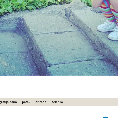
grafija dana
potok
priroda
zelenilo