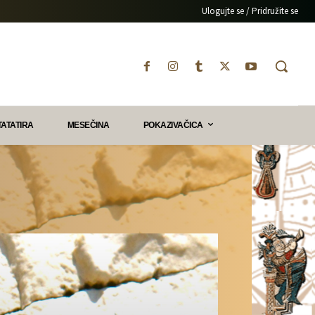
Ulogujte se / Pridružite se
TATATIRA
MESEČINA
POKAZIVAČICA