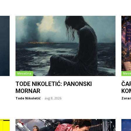
Mesečina
Mese
TODE NIKOLETIĆ: PANONSKI
ČA
MORNAR
KO
Tode Nikoletić
-
avg 8, 2026
Zoran