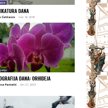
atira
IKATURA DANA
 Ćeličanin
-
mar 18, 2018
rafija
OGRAFIJA DANA: ORHIDEJA
na Pantelić
-
dec 21, 2024