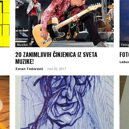
Muzika
Fotog
20 ZANIMLJIVIH ČINJENICA IZ SVETA
FOT
MUZIKE!
Labu
Zoran Todorović
-
nov 20, 2017