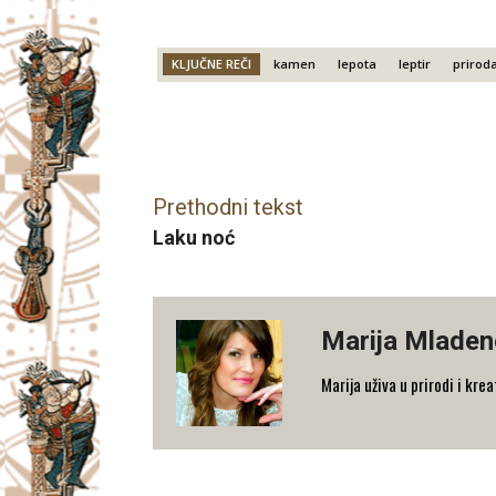
KLJUČNE REČI
kamen
lepota
leptir
prirod
Facebook
X
Email
Prethodni tekst
Laku noć
Marija Mladen
Marija uživa u prirodi i kre