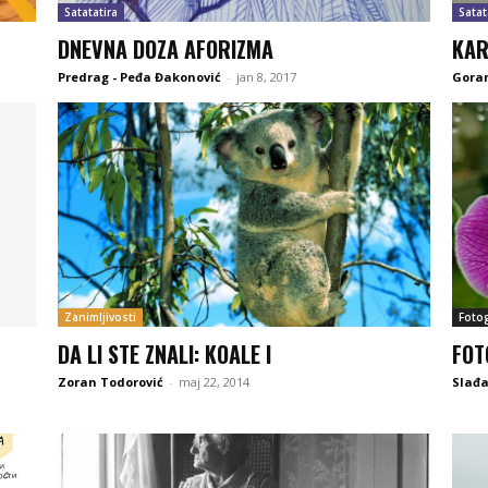
Satatatira
Satat
DNEVNA DOZA AFORIZMA
KAR
Predrag - Peđa Đakonović
-
jan 8, 2017
Goran
Zanimljivosti
Fotog
DA LI STE ZNALI: KOALE I
FOT
Zoran Todorović
-
maj 22, 2014
Slađa