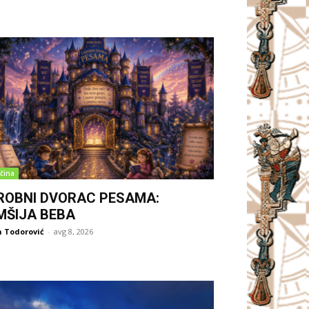
čina
ROBNI DVORAC PESAMA:
MŠIJA BEBA
 Todorović
-
avg 8, 2026