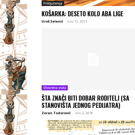
Priključenija
KOŠARKA: DESETO KOLO ABA LIGE
Uroš Selenić
-
nov 12, 2015
Otvorena vrata
ŠTA ZNAČI BITI DOBAR RODITELJ (SA
STANOVIŠTA JEDNOG PEDIJATRA)
Zoran Todorović
-
nov 2, 2018