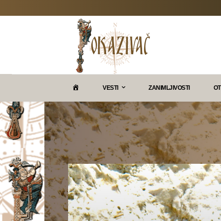
P
VESTI
ZANIMLJIVOSTI
OT
O
K
A
Z