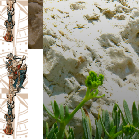
I
V
A
Č