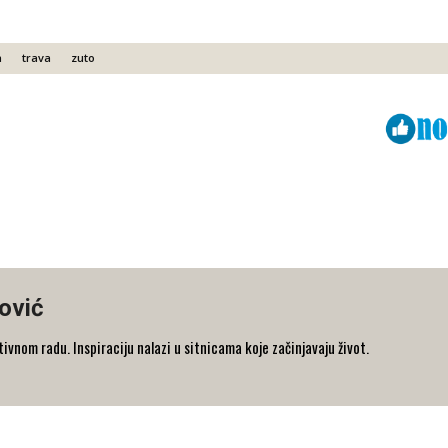
a
trava
zuto
Viber
ReddIt
ović
ativnom radu. Inspiraciju nalazi u sitnicama koje začinjavaju život.