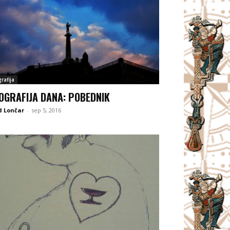
rafija
OGRAFIJA DANA: POBEDNIK
d Lončar
-
sep 5, 2016