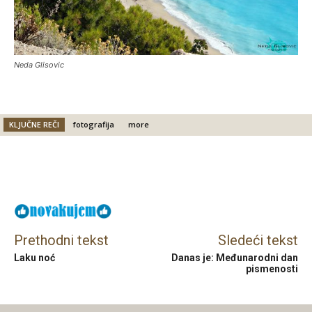
Neda Glisovic
KLJUČNE REČI
fotografija
more
Facebook
X
Email
Prethodni tekst
Sledeći tekst
Laku noć
Danas je: Međunarodni dan
pismenosti