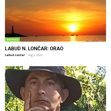
Mesečina
LABUD N. LONČAR: ORAO
Labud Lončar
-
avg 2, 2026