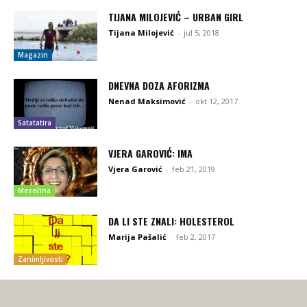
TIJANA MILOJEVIĆ – URBAN GIRL
Tijana Milojević
-
jul 5, 2018
Magazin
DNEVNA DOZA AFORIZMA
Nenad Maksimović
-
okt 12, 2017
Satatatira
VJERA GAROVIĆ: IMA
Vjera Garović
-
feb 21, 2019
Mesečina
DA LI STE ZNALI: HOLESTEROL
Marija Pašalić
-
feb 2, 2017
Zanimljivosti