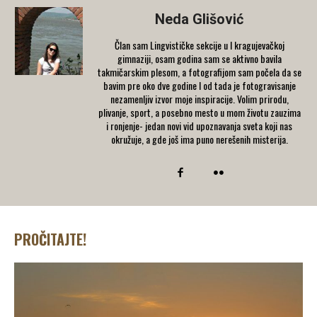
Neda Glišović
Član sam Lingvističke sekcije u I kragujevačkoj
gimnaziji, osam godina sam se aktivno bavila
takmičarskim plesom, a fotografijom sam počela da se
bavim pre oko dve godine I od tada je fotogravisanje
nezamenljiv izvor moje inspiracije. Volim prirodu,
plivanje, sport, a posebno mesto u mom životu zauzima
i ronjenje- jedan novi vid upoznavanja sveta koji nas
okružuje, a gde još ima puno nerešenih misterija.
PROČITAJTE!