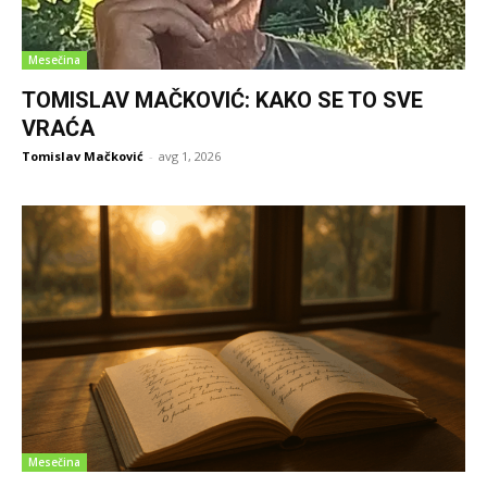
Mesečina
TOMISLAV MAČKOVIĆ: KAKO SE TO SVE
VRAĆA
Tomislav Mačković
-
avg 1, 2026
Mesečina