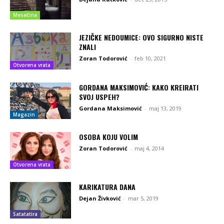
Mesečina
JEZIČKE NEDOUMICE: OVO SIGURNO NISTE
ZNALI
Zoran Todorović
-
feb 10, 2021
Otvorena vrata
GORDANA MAKSIMOVIĆ: KAKO KREIRATI
SVOJ USPEH?
Gordana Maksimović
-
maj 13, 2019
Magazin
OSOBA KOJU VOLIM
Zoran Todorović
-
maj 4, 2014
Otvorena vrata
KARIKATURA DANA
Dejan Živković
-
mar 5, 2019
Satatatira