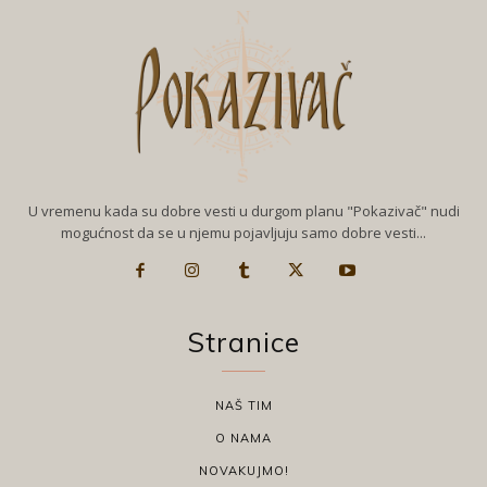
U vremenu kada su dobre vesti u durgom planu "Pokazivač" nudi
mogućnost da se u njemu pojavljuju samo dobre vesti...
Stranice
NAŠ TIM
O NAMA
NOVAKUJMO!