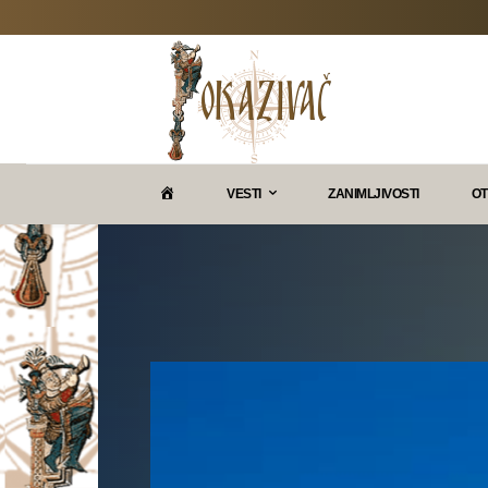
P
VESTI
ZANIMLJIVOSTI
OT
O
K
A
Z