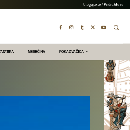
Ulogujte se / Pridružite se
TATATIRA
MESEČINA
POKAZIVAČICA