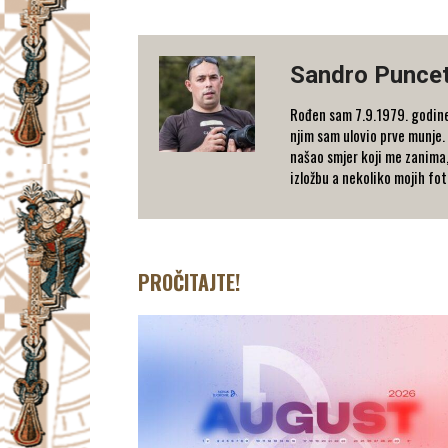
Sandro Punce
Rođen sam 7.9.1979. godine 
njim sam ulovio prve munje.
našao smjer koji me zanima,
izložbu a nekoliko mojih fo
PROČITAJTE!