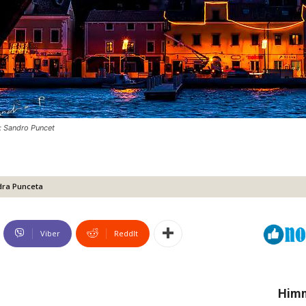
: Sandro Puncet
dra Punceta
Viber
ReddIt
Himn