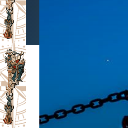
I
V
A
Č