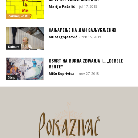
Marija Pašalić
-
jul 17, 2015
Zanimljivosti
САЊАРЕЊЕ НА ДАН ЗАЉУБЉЕНИХ
Miloš Ignjatović
-
feb 15, 2019
Kultura
OSVRT NA BURNA ZBIVANJA I… „DEBELE
BERTE“
Mišo Koprivica
-
nov 27, 2018
Strip