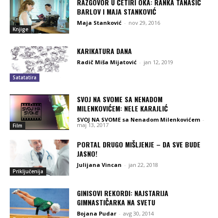
RAZGOVOR U ČETIRI OKA: RANKA TANASIĆ
BARLOV I MAJA STANKOVIĆ
Maja Stanković
-
nov 29, 2016
Knjige
KARIKATURA DANA
Radič Miša Mijatović
-
jan 12, 2019
Satatatira
SVOJ NA SVOME SA NENADOM
MILENKOVIĆEM: NELE KARAJLIĆ
SVOJ NA SVOME sa Nenadom Milenkovićem
-
maj 13, 2017
Film
PORTAL DRUGO MIŠLJENJE – DA SVE BUDE
JASNO!
Julijana Vincan
-
jan 22, 2018
Priključenija
GINISOVI REKORDI: NAJSTARIJA
GIMNASTIČARKA NA SVETU
Bojana Pudar
-
avg 30, 2014