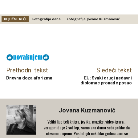
KLJUČNE REČI
Fotografija dana
Fotografije Jovane Kuzmanović
Facebook
X
Email
Prethodni tekst
Sledeći tekst
Dnevna doza aforizma
EU: Svaki drugi nedavni
diplomac pronađe posao
Jovana Kuzmanović
Veliki ljubitelj knjiga, jezika, muzike, video-igara...
verujem da je život lep, samo ako damo sebi prilike da
uživamo u njemu. Poslednjih nekoliko godina sam se