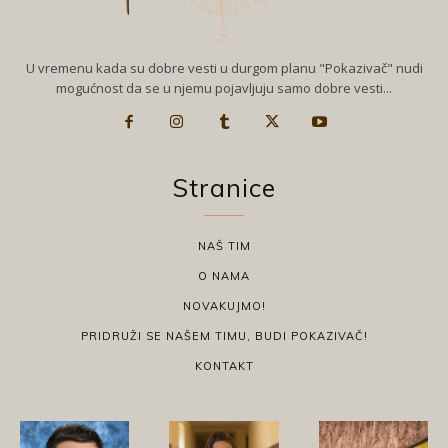
U vremenu kada su dobre vesti u durgom planu "Pokazivač" nudi
mogućnost da se u njemu pojavljuju samo dobre vesti...
Stranice
NAŠ TIM
O NAMA
NOVAKUJMO!
PRIDRUŽI SE NAŠEM TIMU, BUDI POKAZIVAČ!
KONTAKT