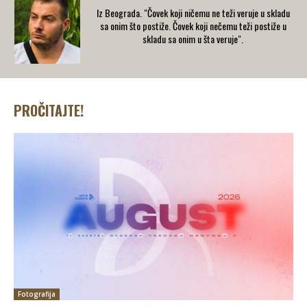
Iz Beograda. "Čovek koji ničemu ne teži veruje u skladu
sa onim što postiže. Čovek koji nečemu teži postiže u
skladu sa onim u šta veruje".
PROČITAJTE!
Fotografija