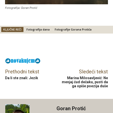
Fotografija: Goran Protić
KLJUČNE REČI
Fotografija dana
Fotografije Gorana Protića
Facebook
X
Email
Prethodni tekst
Sledeći tekst
Da li ste znali: Jezik
Marina Milosavljević: Ne
menjaj ćud dečaku, pusti da
ga opiše poezija duše
Goran Protić