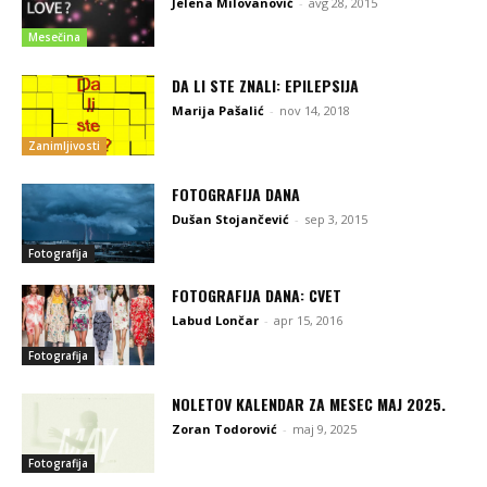
Jelena Milovanović
-
avg 28, 2015
Mesečina
DA LI STE ZNALI: EPILEPSIJA
Marija Pašalić
-
nov 14, 2018
Zanimljivosti
FOTOGRAFIJA DANA
Dušan Stojančević
-
sep 3, 2015
Fotografija
FOTOGRAFIJA DANA: CVET
Labud Lončar
-
apr 15, 2016
Fotografija
NOLETOV KALENDAR ZA MESEC MAJ 2025.
Zoran Todorović
-
maj 9, 2025
Fotografija