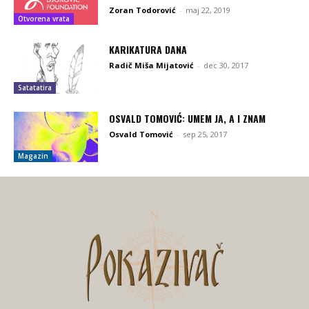
Zoran Todorović
-
maj 22, 2019
Otvorena vrata
KARIKATURA DANA
Radič Miša Mijatović
-
dec 30, 2017
Satatatira
OSVALD TOMOVIĆ: UMEM JA, A I ZNAM
Osvald Tomović
-
sep 25, 2017
Magazin