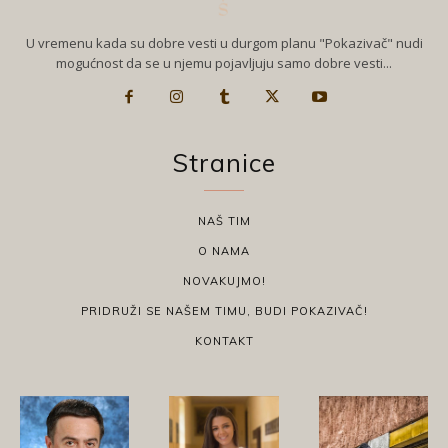
U vremenu kada su dobre vesti u durgom planu "Pokazivač" nudi
mogućnost da se u njemu pojavljuju samo dobre vesti...
Stranice
NAŠ TIM
O NAMA
NOVAKUJMO!
PRIDRUŽI SE NAŠEM TIMU, BUDI POKAZIVAČ!
KONTAKT