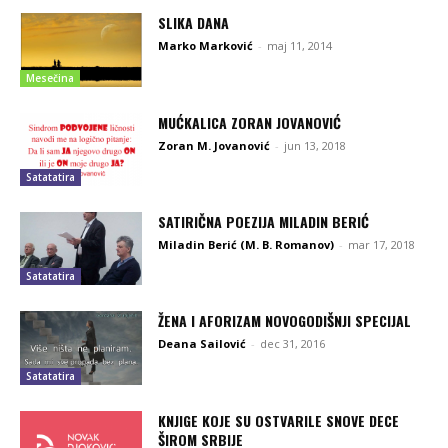
SLIKA DANA
Marko Marković
-
maj 11, 2014
Mesečina
MUĆKALICA ZORAN JOVANOVIĆ
Zoran M. Jovanović
-
jun 13, 2018
Satatatira
SATIRIČNA POEZIJA MILADIN BERIĆ
Miladin Berić (M. B. Romanov)
-
mar 17, 2018
Satatatira
ŽENA I AFORIZAM NOVOGODIŠNJI SPECIJAL
Deana Sailović
-
dec 31, 2016
Satatatira
KNJIGE KOJE SU OSTVARILE SNOVE DECE
ŠIROM SRBIJE