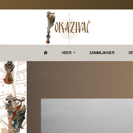
P
VESTI
ZANIMLJIVOSTI
OT
O
K
A
Z