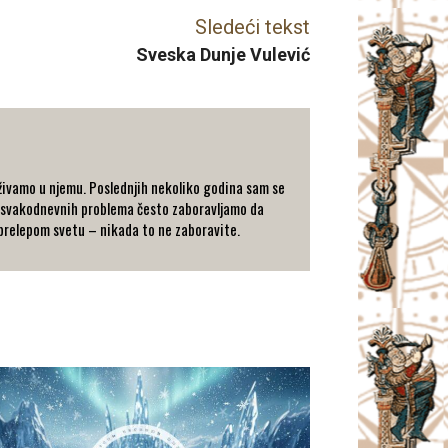
Sledeći tekst
Sveska Dunje Vulević
a uživamo u njemu. Poslednjih nekoliko godina sam se
ru svakodnevnih problema često zaboravljamo da
i prelepom svetu – nikada to ne zaboravite.