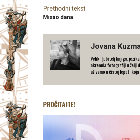
Prethodni tekst
Misao dana
Jovana Kuzma
Veliki ljubitelj knjiga, jez
okrenula fotografiji u želj
uživamo u čistoj lepoti koja
PROČITAJTE!