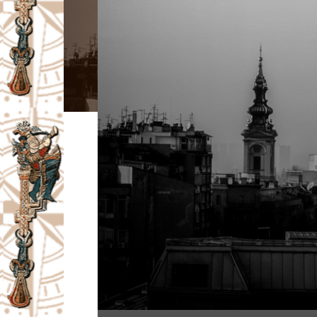
I
V
A
Č