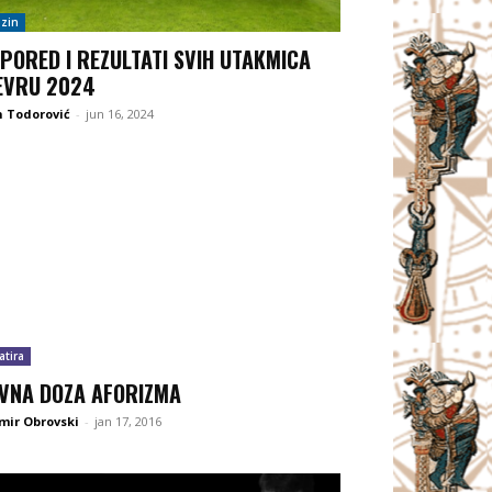
zin
PORED I REZULTATI SVIH UTAKMICA
EVRU 2024
 Todorović
-
jun 16, 2024
atira
VNA DOZA AFORIZMA
mir Obrovski
-
jan 17, 2016