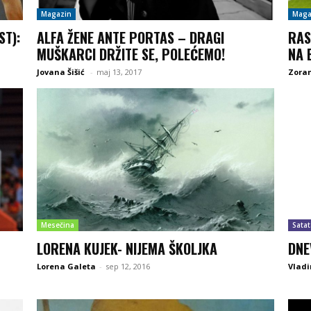
Magazin
Maga
ST):
ALFA ŽENE ANTE PORTAS – DRAGI
RAS
MUŠKARCI DRŽITE SE, POLEĆEMO!
NA 
Jovana Šišić
-
maj 13, 2017
Zoran
Mesečina
Satat
LORENA KUJEK- NIJEMA ŠKOLJKA
DNE
Lorena Galeta
-
sep 12, 2016
Vladi