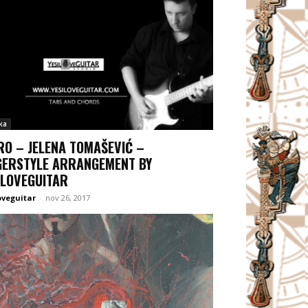
ka
RO – JELENA TOMAŠEVIĆ –
GERSTYLE ARRANGEMENT BY
ILOVEGUITAR
oveguitar
-
nov 26, 2017