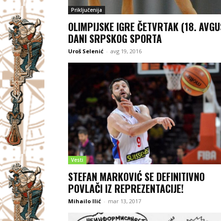
Priključenija
OLIMPIJSKE IGRE ČETVRTAK (18. AVGU
DANI SRPSKOG SPORTA
Uroš Selenić
-
avg 19, 2016
Vesti
STEFAN MARKOVIĆ SE DEFINITIVNO
POVLAČI IZ REPREZENTACIJE!
Mihailo Ilić
-
mar 13, 2017