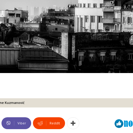
ane Kuzmanović
Viber
ReddIt