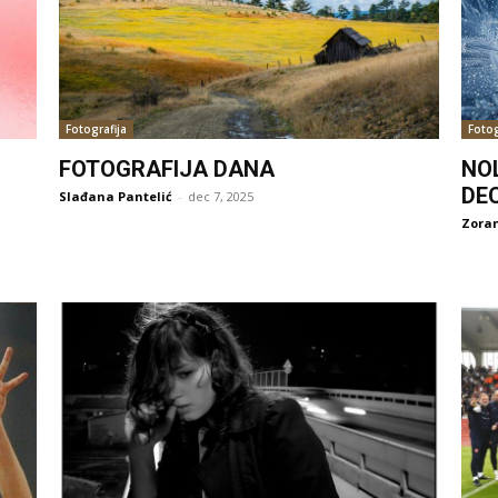
Fotografija
Fotog
FOTOGRAFIJA DANA
NO
DE
Slađana Pantelić
-
dec 7, 2025
Zoran