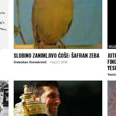
Zanimljivosti
Muzi
SLOBINO ZANIMLJIVO ĆOŠE: ŠAFRAN ZEBA
JUT
FIN
Slobodan Osmokrović
-
maj 27, 2018
YES
Yesil