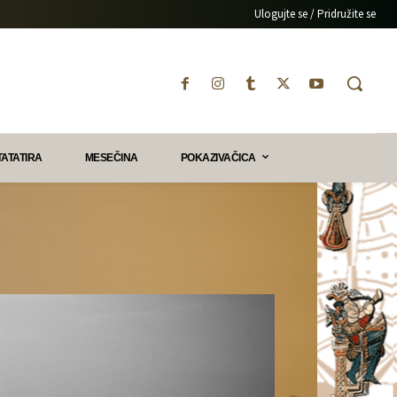
Ulogujte se / Pridružite se
TATATIRA
MESEČINA
POKAZIVAČICA