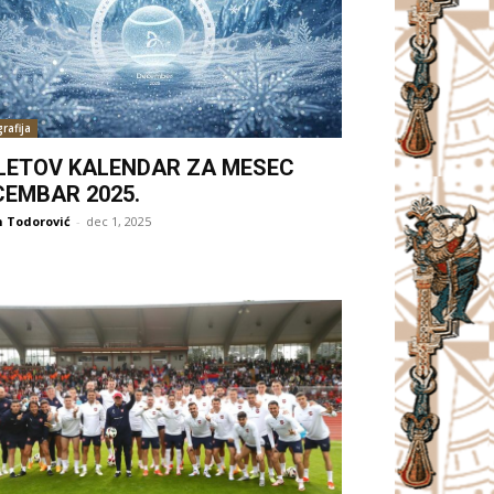
rafija
LETOV KALENDAR ZA MESEC
CEMBAR 2025.
 Todorović
-
dec 1, 2025