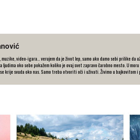
nović
ika, muzike, video-igara... verujem da je život lep, samo ako damo sebi prilike d
i da ljudima oko sebe pokažem koliko je ovaj svet zapravo čarobno mesto. U mo
 se krije svuda oko nas. Samo treba otvoriti oči i uživati. Živimo u bajkovitom 