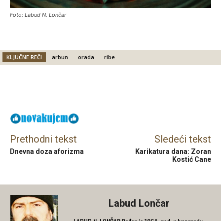
Foto: Labud N. Lončar
KLJUČNE REČI
arbun
orada
ribe
Facebook
X
Email
Prethodni tekst
Sledeći tekst
Dnevna doza aforizma
Karikatura dana: Zoran
Kostić Cane
Labud Lončar