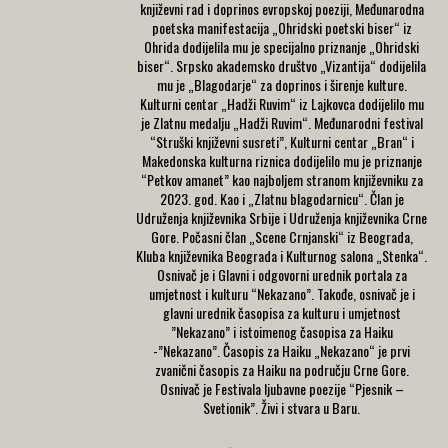
književni rad i doprinos evropskoj poeziji, Međunarodna
poetska manifestacija „Ohridski poetski biser“ iz
Ohrida dodijelila mu je specijalno priznanje „Ohridski
biser“. Srpsko akademsko društvo „Vizantija“ dodijelila
mu je „Blagodarje“ za doprinos i širenje kulture.
Kulturni centar „Hadži Ruvim“ iz Lajkovca dodijelilo mu
je Zlatnu medalju „Hadži Ruvim“. Međunarodni festival
“Struški književni susreti”, Kulturni centar „Bran“ i
Makedonska kulturna riznica dodijelilo mu je priznanje
“Petkov amanet” kao najboljem stranom književniku za
2023. god. Kao i „Zlatnu blagodarnicu“. Član je
Udruženja književnika Srbije i Udruženja književnika Crne
Gore. Počasni član „Scene Crnjanski“ iz Beograda,
Kluba književnika Beograda i Kulturnog salona „Stenka“.
Osnivač je i Glavni i odgovorni urednik portala za
umjetnost i kulturu “Nekazano”. Takođe, osnivač je i
glavni urednik časopisa za kulturu i umjetnost
”Nekazano” i istoimenog časopisa za Haiku
-”Nekazano”. Časopis za Haiku „Nekazano“ je prvi
zvanični časopis za Haiku na području Crne Gore.
Osnivač je Festivala ljubavne poezije “Pjesnik –
Svetionik”. Živi i stvara u Baru.