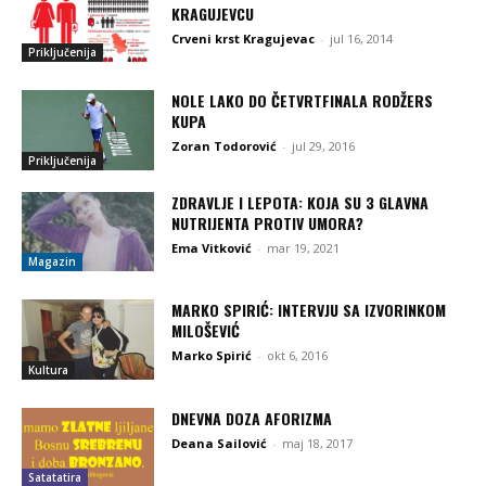
KRAGUJEVCU
Crveni krst Kragujevac
-
jul 16, 2014
Priključenija
NOLE LAKO DO ČETVRTFINALA RODŽERS
KUPA
Zoran Todorović
-
jul 29, 2016
Priključenija
ZDRAVLJE I LEPOTA: KOJA SU 3 GLAVNA
NUTRIJENTA PROTIV UMORA?
Ema Vitković
-
mar 19, 2021
Magazin
MARKO SPIRIĆ: INTERVJU SA IZVORINKOM
MILOŠEVIĆ
Marko Spirić
-
okt 6, 2016
Kultura
DNEVNA DOZA AFORIZMA
Deana Sailović
-
maj 18, 2017
Satatatira