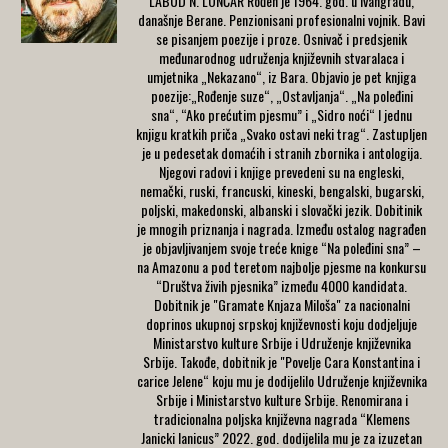
LABUD N. LONČAR Rođen je 1964. god. u Ivangradu,
današnje Berane. Penzionisani profesionalni vojnik. Bavi
se pisanjem poezije i proze. Osnivač i predsjenik
međunarodnog udruženja književnih stvaralaca i
umjetnika „Nekazano“, iz Bara. Objavio je pet knjiga
poezije:„Rođenje suze“, „Ostavljanja“. „Na poleđini
sna“, “Ako prećutim pjesmu” i „Sidro noći“ I jednu
knjigu kratkih priča „Svako ostavi neki trag“. Zastupljen
je u pedesetak domaćih i stranih zbornika i antologija.
Njegovi radovi i knjige prevedeni su na engleski,
nemački, ruski, francuski, kineski, bengalski, bugarski,
poljski, makedonski, albanski i slovački jezik. Dobitinik
je mnogih priznanja i nagrada. Između ostalog nagrađen
je objavljivanjem svoje treće knige “Na poleđini sna” –
na Amazonu a pod teretom najbolje pjesme na konkursu
“Društva živih pjesnika” između 4000 kandidata.
Dobitnik je "Gramate Knjaza Miloša" za nacionalni
doprinos ukupnoj srpskoj književnosti koju dodjeljuje
Ministarstvo kulture Srbije i Udruženje književnika
Srbije. Takođe, dobitnik je "Povelje Cara Konstantina i
carice Jelene“ koju mu je dodijelilo Udruženje književnika
Srbije i Ministarstvo kulture Srbije. Renomirana i
tradicionalna poljska književna nagrada “Klemens
Janicki Ianicus” 2022. god. dodijelila mu je za izuzetan