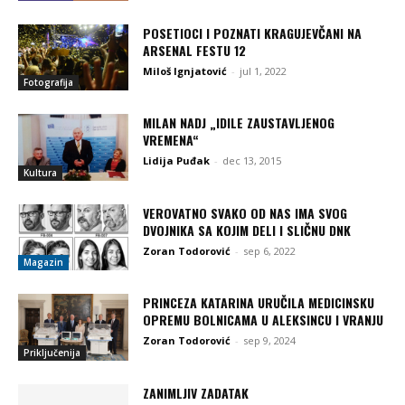
POSETIOCI I POZNATI KRAGUJEVČANI NA
ARSENAL FESTU 12
Miloš Ignjatović
-
jul 1, 2022
Fotografija
MILAN NADJ „IDILE ZAUSTAVLJENOG
VREMENA“
Lidija Puđak
-
dec 13, 2015
Kultura
VEROVATNO SVAKO OD NAS IMA SVOG
DVOJNIKA SA KOJIM DELI I SLIČNU DNK
Zoran Todorović
-
sep 6, 2022
Magazin
PRINCEZA KATARINA URUČILA MEDICINSKU
OPREMU BOLNICAMA U ALEKSINCU I VRANJU
Zoran Todorović
-
sep 9, 2024
Priključenija
ZANIMLJIV ZADATAK