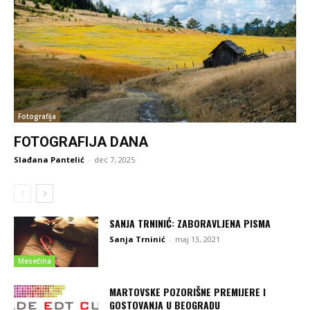
Fotografija
FOTOGRAFIJA DANA
Slađana Pantelić
-
dec 7, 2025
SANJA TRNINIĆ: ZABORAVLJENA PISMA
Sanja Trninić
-
maj 13, 2021
Mesečina
MARTOVSKE POZORIŠNE PREMIJERE I
GOSTOVANJA U BEOGRADU