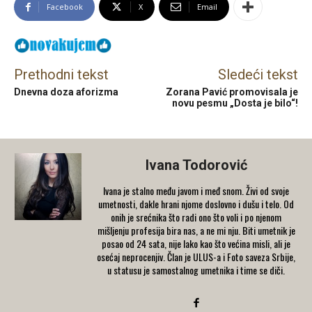
Facebook
X
Email
Prethodni tekst
Sledeći tekst
Dnevna doza aforizma
Zorana Pavić promovisala je
novu pesmu „Dosta je bilo“!
Ivana Todorović
Ivana je stalno među javom i međ snom. Živi od svoje
umetnosti, dakle hrani njome doslovno i dušu i telo. Od
onih je srećnika što radi ono što voli i po njenom
mišljenju profesija bira nas, a ne mi nju. Biti umetnik je
posao od 24 sata, nije lako kao što većina misli, ali je
osećaj neprocenjiv. Član je ULUS-a i Foto saveza Srbije,
u statusu je samostalnog umetnika i time se diči.