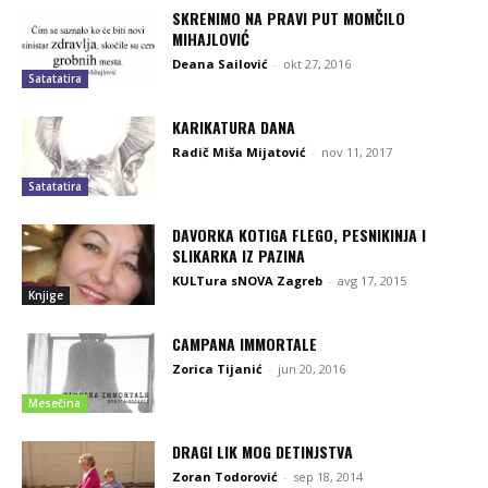
SKRENIMO NA PRAVI PUT MOMČILO
MIHAJLOVIĆ
Deana Sailović
-
okt 27, 2016
Satatatira
KARIKATURA DANA
Radič Miša Mijatović
-
nov 11, 2017
Satatatira
DAVORKA KOTIGA FLEGO, PESNIKINJA I
SLIKARKA IZ PAZINA
KULTura sNOVA Zagreb
-
avg 17, 2015
Knjige
CAMPANA IMMORTALE
Zorica Tijanić
-
jun 20, 2016
Mesečina
DRAGI LIK MOG DETINJSTVA
Zoran Todorović
-
sep 18, 2014