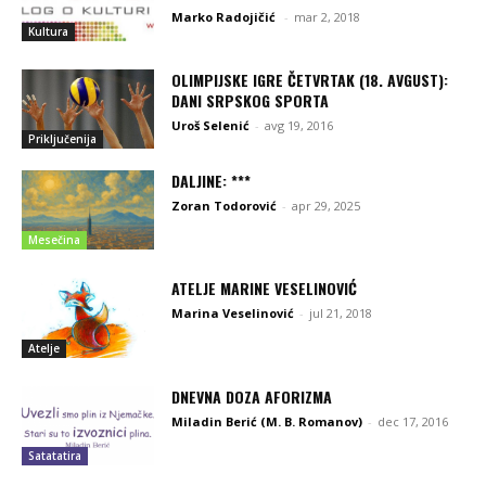
Marko Radojičić
-
mar 2, 2018
Kultura
OLIMPIJSKE IGRE ČETVRTAK (18. AVGUST):
DANI SRPSKOG SPORTA
Uroš Selenić
-
avg 19, 2016
Priključenija
DALJINE: ***
Zoran Todorović
-
apr 29, 2025
Mesečina
ATELJE MARINE VESELINOVIĆ
Marina Veselinović
-
jul 21, 2018
Atelje
DNEVNA DOZA AFORIZMA
Miladin Berić (M. B. Romanov)
-
dec 17, 2016
Satatatira