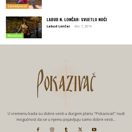
Zanimljivosti
LABUD N. LONČAR: SVIJETLO NOĆI
Labud Lončar
-
dec 7, 2016
Mesečina
U vremenu kada su dobre vesti u durgom planu "Pokazivač" nudi
mogućnost da se u njemu pojavljuju samo dobre vesti...