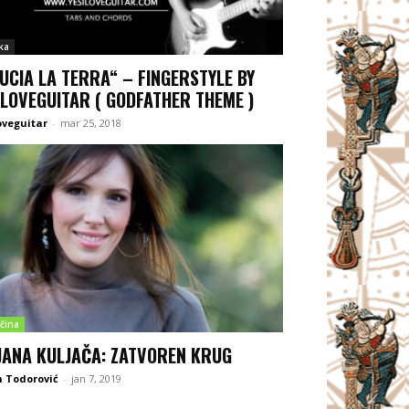
ka
UCIA LA TERRA“ – FINGERSTYLE BY
ILOVEGUITAR ( GODFATHER THEME )
oveguitar
-
mar 25, 2018
čina
JANA KULJAČA: ZATVOREN KRUG
 Todorović
-
jan 7, 2019