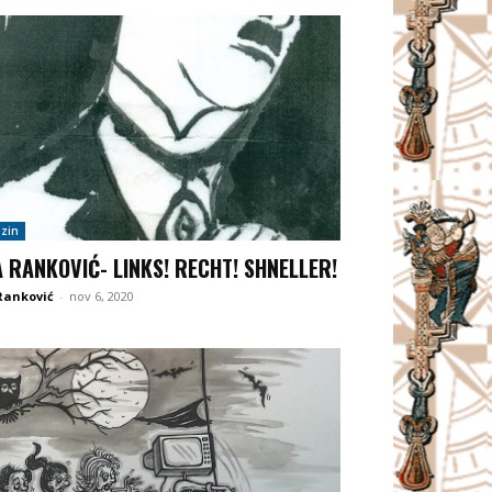
zin
A RANKOVIĆ- LINKS! RECHT! SHNELLER!
Ranković
-
nov 6, 2020