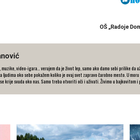
OŠ „Radoje Dom
nović
ika, muzike, video-igara... verujem da je život lep, samo ako damo sebi prilike d
i da ljudima oko sebe pokažem koliko je ovaj svet zapravo čarobno mesto. U mo
 se krije svuda oko nas. Samo treba otvoriti oči i uživati. Živimo u bajkovitom 