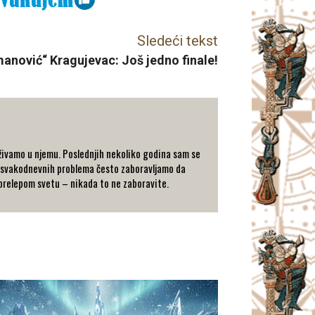
Sledeći tekst
anović“ Kragujevac: Još jedno finale!
a uživamo u njemu. Poslednjih nekoliko godina sam se
ru svakodnevnih problema često zaboravljamo da
i prelepom svetu – nikada to ne zaboravite.