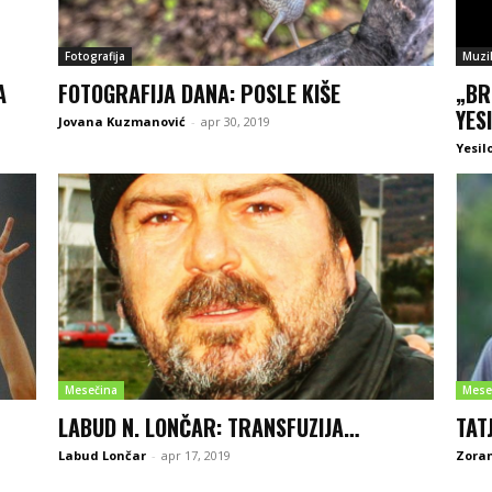
Fotografija
Muzi
A
FOTOGRAFIJA DANA: POSLE KIŠE
„BR
YES
Jovana Kuzmanović
-
apr 30, 2019
Yesil
Mesečina
Mese
LABUD N. LONČAR: TRANSFUZIJA…
TAT
Labud Lončar
-
apr 17, 2019
Zoran