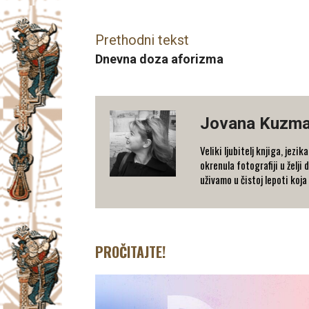
Prethodni tekst
Dnevna doza aforizma
Jovana Kuzma
Veliki ljubitelj knjiga, jez
okrenula fotografiji u želj
uživamo u čistoj lepoti koja
PROČITAJTE!