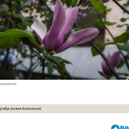
Kuzmanović
grafije Jovane Kuzmanović
Viber
ReddIt