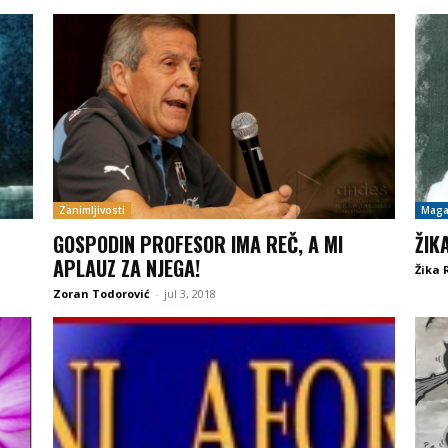
Zanimljivosti
Maga
GOSPODIN PROFESOR IMA REČ, A MI
ŽIK
APLAUZ ZA NJEGA!
Žika 
Zoran Todorović
-
jul 3, 2018