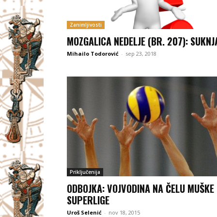
Zanimljivosti
MOZGALICA NEDELJE (BR. 207): SUKNJ
Mihailo Todorović
-
sep 23, 2018
Priključenija
ODBOJKA: VOJVODINA NA ČELU MUŠKE
SUPERLIGE
Uroš Selenić
-
nov 18, 2015