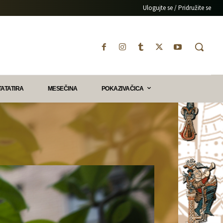
Ulogujte se / Pridružite se
TATATIRA
MESEČINA
POKAZIVAČICA