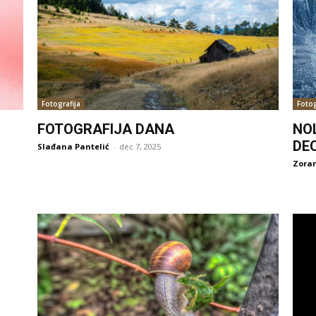
Fotografija
Fotog
FOTOGRAFIJA DANA
NO
DE
Slađana Pantelić
-
dec 7, 2025
Zoran