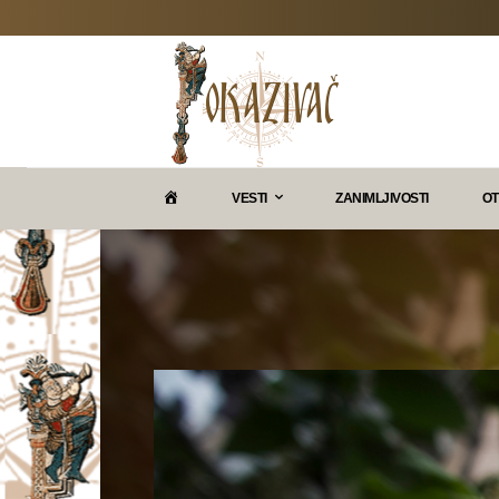
P
VESTI
ZANIMLJIVOSTI
OT
O
K
A
Z