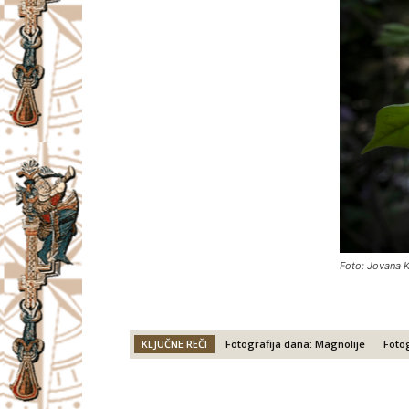
Foto: Jovana 
KLJUČNE REČI
Fotografija dana: Magnolije
Foto
Facebook
X
Email