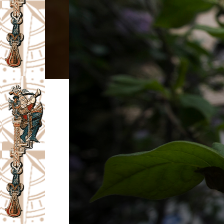
I
V
A
Č