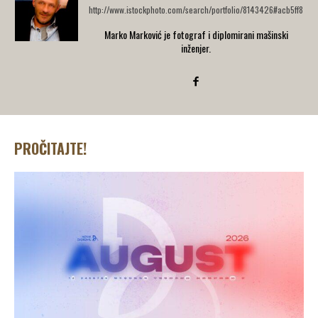
http://www.istockphoto.com/search/portfolio/8143426#acb5ff8
Marko Marković je fotograf i diplomirani mašinski
inženjer.
PROČITAJTE!