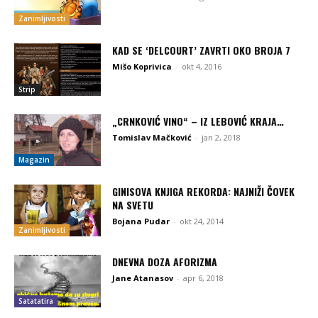
Zanimljivosti
KAD SE ‘DELCOURT’ ZAVRTI OKO BROJA 7
Mišo Koprivica
-
okt 4, 2016
Strip
„CRNKOVIĆ VINO“ – IZ LEBOVIĆ KRAJA…
Tomislav Mačković
-
jan 2, 2018
Magazin
GINISOVA KNJIGA REKORDA: NAJNIŽI ČOVEK
NA SVETU
Bojana Pudar
-
okt 24, 2014
Zanimljivosti
DNEVNA DOZA AFORIZMA
Jane Atanasov
-
apr 6, 2018
Satatatira