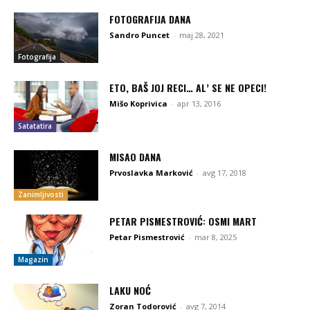
FOTOGRAFIJA DANA
Sandro Puncet
-
maj 28, 2021
Fotografija
ETO, BAŠ JOJ RECI… AL’ SE NE OPECI!
Mišo Koprivica
-
apr 13, 2016
Satatatira
MISAO DANA
Prvoslavka Marković
-
avg 17, 2018
Zanimljivosti
PETAR PISMESTROVIĆ: OSMI MART
Petar Pismestrović
-
mar 8, 2025
Magazin
LAKU NOĆ
Zoran Todorović
-
avg 7, 2014