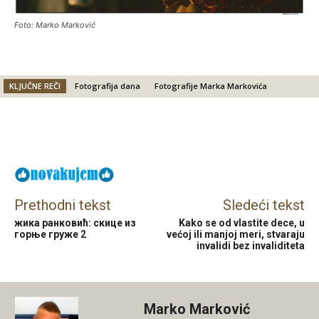
Foto: Marko Marković
KLJUČNE REČI
Fotografija dana
Fotografije Marka Markovića
Facebook
X
Email
Prethodni tekst
Sledeći tekst
жика ранковић: скице из
Kako se od vlastite dece, u
горње груже 2
većoj ili manjoj meri, stvaraju
invalidi bez invaliditeta
Marko Marković