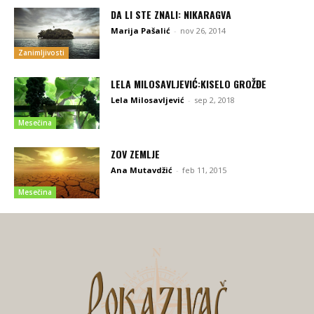
DA LI STE ZNALI: NIKARAGVA
Marija Pašalić
-
nov 26, 2014
Zanimljivosti
LELA MILOSAVLJEVIĆ:KISELO GROŽĐE
Lela Milosavljević
-
sep 2, 2018
Mesečina
ZOV ZEMLJE
Ana Mutavdžić
-
feb 11, 2015
Mesečina