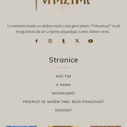
U vremenu kada su dobre vesti u durgom planu "Pokazivač" nudi
mogućnost da se u njemu pojavljuju samo dobre vesti...
Stranice
NAŠ TIM
O NAMA
NOVAKUJMO!
PRIDRUŽI SE NAŠEM TIMU, BUDI POKAZIVAČ!
KONTAKT