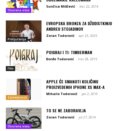
Sunčica Miščević
-
dec 22, 2014
Otvorena vrata
EVROPSKA BRONZA ZA DŽUDISTKINJU
ANDREU STOJADINOV
Zoran Todorović
-
apr 23, 2025
Priključenija
POIGRAJ I TI: TIMBERMAN
Đorđe Todorović
-
nov 28, 2015
Film
APPLE ĆE SMANJITI KOLIČINU
PROIZVEDENIH IPHONE XS MAX-A
Mihailo Todorović
-
jan 2, 2019
Zanimljivosti
TO SE NE ZABORAVLJA
Zoran Todorović
-
jul 27, 2014
Otvorena vrata