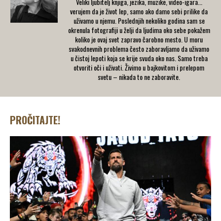
Veliki ljubitelj knjiga, jezika, muzike, video-igara...
verujem da je život lep, samo ako damo sebi prilike da
uživamo u njemu. Poslednjih nekoliko godina sam se
okrenula fotografiji u želji da ljudima oko sebe pokažem
koliko je ovaj svet zapravo čarobno mesto. U moru
svakodnevnih problema često zaboravljamo da uživamo
u čistoj lepoti koja se krije svuda oko nas. Samo treba
otvoriti oči i uživati. Živimo u bajkovitom i prelepom
svetu – nikada to ne zaboravite.
PROČITAJTE!