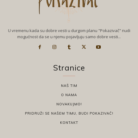
U vremenu kada su dobre vesti u durgom planu "Pokazivač" nudi
mogućnost da se u njemu pojavljuju samo dobre vesti...
Stranice
NAŠ TIM
O NAMA
NOVAKUJMO!
PRIDRUŽI SE NAŠEM TIMU, BUDI POKAZIVAČ!
KONTAKT