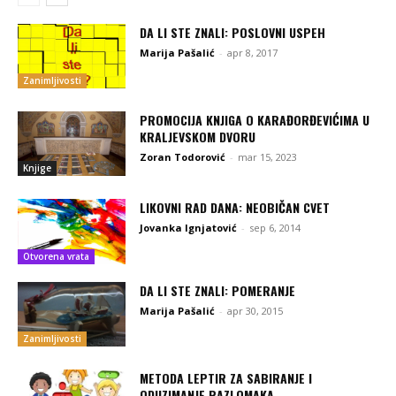
DA LI STE ZNALI: POSLOVNI USPEH
Marija Pašalić
-
apr 8, 2017
Zanimljivosti
PROMOCIJA KNJIGA O KARAĐORĐEVIĆIMA U
KRALJEVSKOM DVORU
Zoran Todorović
-
mar 15, 2023
Knjige
LIKOVNI RAD DANA: NEOBIČAN CVET
Jovanka Ignjatović
-
sep 6, 2014
Otvorena vrata
DA LI STE ZNALI: POMERANJE
Marija Pašalić
-
apr 30, 2015
Zanimljivosti
METODA LEPTIR ZA SABIRANJE I
ODUZIMANJE RAZLOMAKA