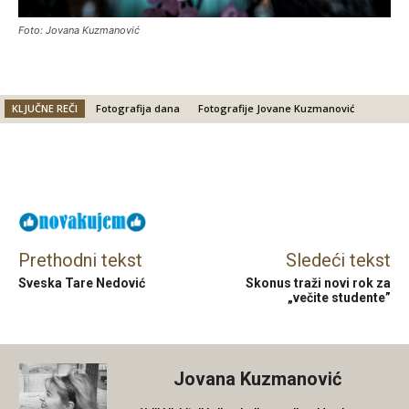
Foto: Jovana Kuzmanović
KLJUČNE REČI
Fotografija dana
Fotografije Jovane Kuzmanović
Facebook
X
Email
Prethodni tekst
Sledeći tekst
Sveska Tare Nedović
Skonus traži novi rok za
„večite studente”
Jovana Kuzmanović