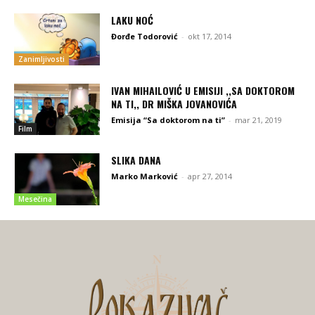
LAKU NOĆ
Đorđe Todorović
-
okt 17, 2014
Zanimljivosti
IVAN MIHAILOVIĆ U EMISIJI ,,SA DOKTOROM
NA TI,, DR MIŠKA JOVANOVIĆA
Emisija “Sa doktorom na ti”
-
mar 21, 2019
Film
SLIKA DANA
Marko Marković
-
apr 27, 2014
Mesečina