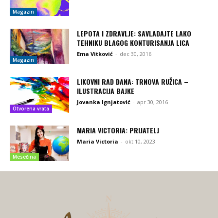
Magazin
LEPOTA I ZDRAVLJE: SAVLADAJTE LAKO
TEHNIKU BLAGOG KONTURISANJA LICA
Ema Vitković
-
dec 30, 2016
Magazin
LIKOVNI RAD DANA: TRNOVA RUŽICA –
ILUSTRACIJA BAJKE
Jovanka Ignjatović
-
apr 30, 2016
Otvorena vrata
MARIA VICTORIA: PRIJATELJ
Maria Victoria
-
okt 10, 2023
Mesečina