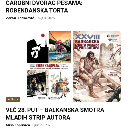
ČAROBNI DVORAC PESAMA:
ROĐENDANSKA TORTA
Zoran Todorović
-
avg 8, 2026
Kultura
VEĆ 28. PUT – BALKANSKA SMOTRA
MLADIH STRIP AUTORA
Mišo Koprivica
-
jun 27, 2026