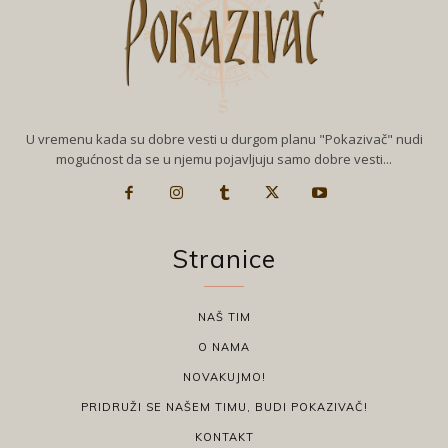
U vremenu kada su dobre vesti u durgom planu "Pokazivač" nudi
mogućnost da se u njemu pojavljuju samo dobre vesti...
Stranice
NAŠ TIM
O NAMA
NOVAKUJMO!
PRIDRUŽI SE NAŠEM TIMU, BUDI POKAZIVAČ!
KONTAKT