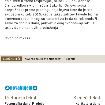
da o svemu treba raspravljati, ali odluku ipak donose
članovi odbora – primećuje Zukorlić. On ovu svoju
skeptičnost prema predlogu objašnjava time da je isto
skupštinsko telo 2016, kad je takav zahtev takođe bio na
dnevnom redu, mnogi su tada bili za to da se rok produži
samo za godinu dana, prihvatilo ovaj dvogodišnji rok, uz
uslov da nema novih produženja.
Izvor: politika.rs
KLJUČNE REČI
novi rok za „večite studente”
Skonus
Facebook
X
Email
Prethodni tekst
Sledeći tekst
Fotografija dana: Proleće
Karikatura dana