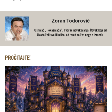
Zoran Todorović
Osnivač „Pokazivača“. Tvorac novakovanja. Čovek koji od
života želi sve ili ništa, a trenutno živi negde između.
PROČITAJTE!