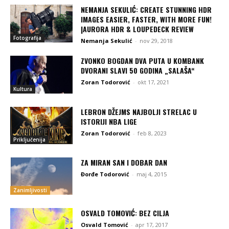
NEMANJA SEKULIĆ: CREATE STUNNING HDR
IMAGES EASIER, FASTER, WITH MORE FUN!
|AURORA HDR & LOUPEDECK REVIEW
Fotografija
Nemanja Sekulić
-
nov 29, 2018
ZVONKO BOGDAN DVA PUTA U KOMBANK
DVORANI SLAVI 50 GODINA „SALAŠA“
Zoran Todorović
-
okt 17, 2021
Kultura
LEBRON DŽEJMS NAJBOLJI STRELAC U
ISTORIJI NBA LIGE
Zoran Todorović
-
feb 8, 2023
Priključenija
ZA MIRAN SAN I DOBAR DAN
Đorđe Todorović
-
maj 4, 2015
Zanimljivosti
OSVALD TOMOVIĆ: BEZ CILJA
Osvald Tomović
-
apr 17, 2017