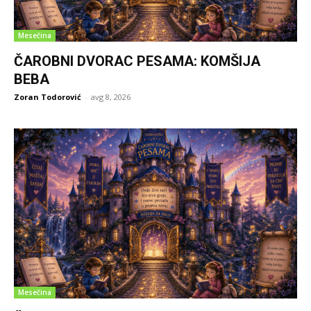
Mesečina
ČAROBNI DVORAC PESAMA: KOMŠIJA
BEBA
Zoran Todorović
-
avg 8, 2026
Mesečina