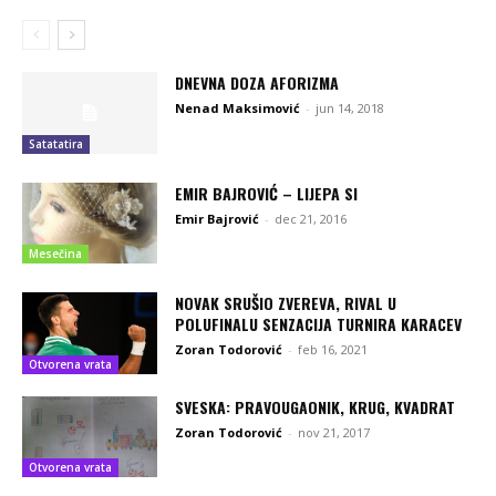
DNEVNA DOZA AFORIZMA
Nenad Maksimović
-
jun 14, 2018
Satatatira
EMIR BAJROVIĆ – LIJEPA SI
Emir Bajrović
-
dec 21, 2016
Mesečina
NOVAK SRUŠIO ZVEREVA, RIVAL U
POLUFINALU SENZACIJA TURNIRA KARACEV
Zoran Todorović
-
feb 16, 2021
Otvorena vrata
SVESKA: PRAVOUGAONIK, KRUG, KVADRAT
Zoran Todorović
-
nov 21, 2017
Otvorena vrata