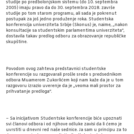
studije po predbolonjskom sistemu (do 10. septembra
2005) imaju pravo da do 30. septembra 2018. završe
studije po tom starom programu, ali sada je pokrenut
postupak za još jedno produženje roka. Studentska
konferencija univerziteta Srbije (Skonus) je, naime, „nakon
konsultacije sa studentskim parlamentima univerziteta“,
dostavila takav predlog odboru za obrazovanje republičke
skupštine.
Povodom ovog zahteva predstavnici studentske
konferencije su razgovarali prošle srede s predsednikom
odbora Muamerom Zukorlićem koji nam kaže da je u tom
razgovoru izrazio uverenje da je „veoma mali prostor za
prihvatanje predloga“.
– Sa inicijativom Studentske konferencije biće upoznati
svi članovi odbora i od njihove odluke zavisi da li ćemo je
uvrstiti u dnevni red naše sednice. Ja sam u principu za to