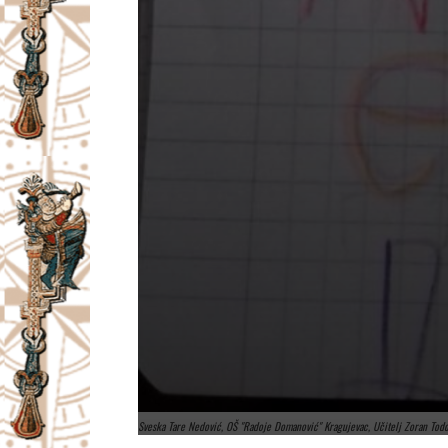
Sveska Tare Nedović, OŠ "Radoje Domanović" Kragujevac, Učitelj Zoran Tod