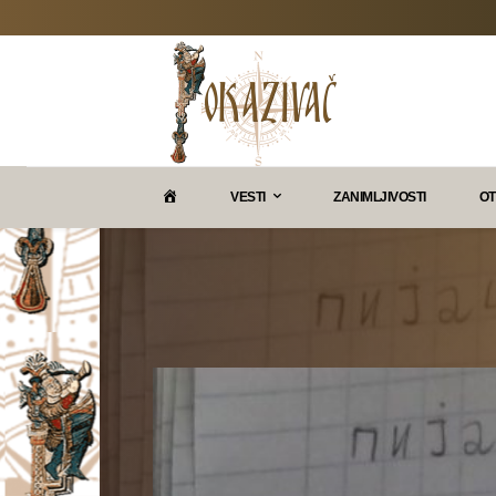
P
VESTI
ZANIMLJIVOSTI
OT
O
K
A
Z