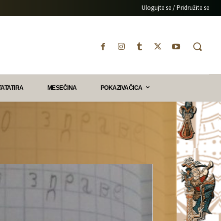
Ulogujte se / Pridružite se
TATATIRA
MESEČINA
POKAZIVAČICA