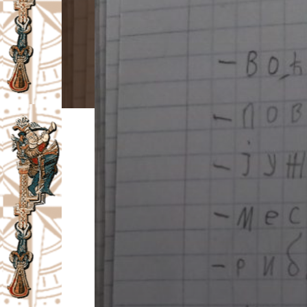
I
V
A
Č