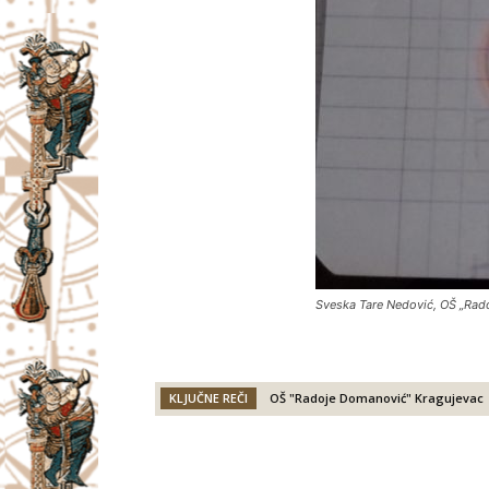
Sveska Tare Nedović, OŠ „Rado
KLJUČNE REČI
OŠ "Radoje Domanović" Kragujevac
Facebook
X
Email