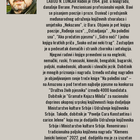
LABUD N. LONČAR Rođen je 1964. god. u Ivangradu,
današnje Berane. Penzionisani profesionalni vojnik. Bavi
se pisanjem poezije i proze. Osnivač i predsjenik
međunarodnog udruženja književnih stvaralaca i
umjetnika „Nekazano“, iz Bara. Objavio je pet knjiga
poezije:„Rođenje suze“, „Ostavljanja“. „Na poleđini
sna“, “Ako prećutim pjesmu” i „Sidro noći“ I jednu
knjigu kratkih priča „Svako ostavi neki trag“. Zastupljen
je u pedesetak domaćih i stranih zbornika i antologija.
Njegovi radovi i knjige prevedeni su na engleski,
nemački, ruski, francuski, kineski, bengalski, bugarski,
poljski, makedonski, albanski i slovački jezik. Dobitinik
je mnogih priznanja i nagrada. Između ostalog nagrađen
je objavljivanjem svoje treće knige “Na poleđini sna” –
na Amazonu a pod teretom najbolje pjesme na konkursu
“Društva živih pjesnika” između 4000 kandidata.
Dobitnik je "Gramate Knjaza Miloša" za nacionalni
doprinos ukupnoj srpskoj književnosti koju dodjeljuje
Ministarstvo kulture Srbije i Udruženje književnika
Srbije. Takođe, dobitnik je "Povelje Cara Konstantina i
carice Jelene“ koju mu je dodijelilo Udruženje književnika
Srbije i Ministarstvo kulture Srbije. Renomirana i
tradicionalna poljska književna nagrada “Klemens
Janicki Ianicus” 2022. god. dodijelila mu je za izuzetan