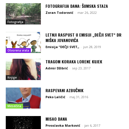
FOTOGRAFIJA DANA: ŠUMSKA STAZA
Zoran Todorović
-
mar 26, 2022
Fotografija
LETNJI RASPUST U EMISIJI „DEČJI SVET“ DR
MIŠKA JOVANOVIĆA
Emisija “DEČJI SVET,,
-
jun 28, 2019
Otvorena vrata
TRAGOM KORAKA LORENE KUJEK
Admir Džibrić
-
sep 23, 2017
Knjige
RASPEVANI AZBUČNIK
Peko Laličić
-
maj 31, 2016
Mesečina
MISAO DANA
Prvoslavka Marković
-
jan 6, 2017