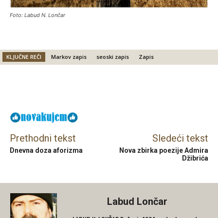
Foto: Labud N. Lončar
KLJUČNE REČI
Markov zapis
seoski zapis
Zapis
Facebook
X
Email
Prethodni tekst
Sledeći tekst
Dnevna doza aforizma
Nova zbirka poezije Admira
Džibrića
Labud Lončar