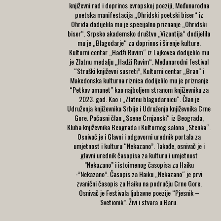
književni rad i doprinos evropskoj poeziji, Međunarodna
poetska manifestacija „Ohridski poetski biser“ iz
Ohrida dodijelila mu je specijalno priznanje „Ohridski
biser“. Srpsko akademsko društvo „Vizantija“ dodijelila
mu je „Blagodarje“ za doprinos i širenje kulture.
Kulturni centar „Hadži Ruvim“ iz Lajkovca dodijelilo mu
je Zlatnu medalju „Hadži Ruvim“. Međunarodni festival
“Struški književni susreti”, Kulturni centar „Bran“ i
Makedonska kulturna riznica dodijelilo mu je priznanje
“Petkov amanet” kao najboljem stranom književniku za
2023. god. Kao i „Zlatnu blagodarnicu“. Član je
Udruženja književnika Srbije i Udruženja književnika Crne
Gore. Počasni član „Scene Crnjanski“ iz Beograda,
Kluba književnika Beograda i Kulturnog salona „Stenka“.
Osnivač je i Glavni i odgovorni urednik portala za
umjetnost i kulturu “Nekazano”. Takođe, osnivač je i
glavni urednik časopisa za kulturu i umjetnost
”Nekazano” i istoimenog časopisa za Haiku
-”Nekazano”. Časopis za Haiku „Nekazano“ je prvi
zvanični časopis za Haiku na području Crne Gore.
Osnivač je Festivala ljubavne poezije “Pjesnik –
Svetionik”. Živi i stvara u Baru.