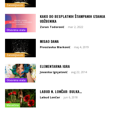
Zanimljivosti
KAKO DO BESPLATNIH ŠTAMPANIH IZDANJA
UDŽBENIKA
Zoran Todorović
-
mar 2, 2022
Otvorena vrata
MISAO DANA
Prvoslavka Marković
-
maj 4, 2019
Zanimljivosti
ELEMENTARNA IGRA
Jovanka Ignjatović
-
avg 22, 2014
Otvorena vrata
LABUD N. LONČAR: BULKA…
Labud Lončar
-
jun 6, 2018
Mesečina