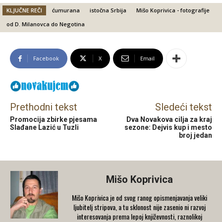
KLJUČNE REČI
ćumurana
istočna Srbija
Mišo Koprivica - fotografije
od D. Milanovca do Negotina
Facebook
X
Email
Prethodni tekst
Sledeći tekst
Promocija zbirke pjesama
Dva Novakova cilja za kraj
Slađane Lazić u Tuzli
sezone: Dejvis kup i mesto
broj jedan
Mišo Koprivica
Mišo Koprivica je od svog ranog opismenjavanja veliki
ljubitelj stripova, a tu sklonost nije zasenio ni razvoj
interesovanja prema lepoj književnosti, raznolikoj