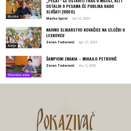
„PEČAT“ ĆE OSTAVITI TRAG U MUZICI, ALI I
OSTALIH 9 PESAMA ĆE PUBLIKA RADO
SLUŠATI (VIDEO)
Muzika
Marko Spirić
-
okt 12, 2023
NAIVNO SLIKARSTVO KOVAČICE NA IZLOŽBI U
LESKOVCU
Zoran Todorović
-
apr 27, 2025
Atelje
ŠAMPIONI ZNANJA – MIHAJLO PETROVIĆ
Zoran Todorović
-
dec 5, 2020
Otvorena vrata