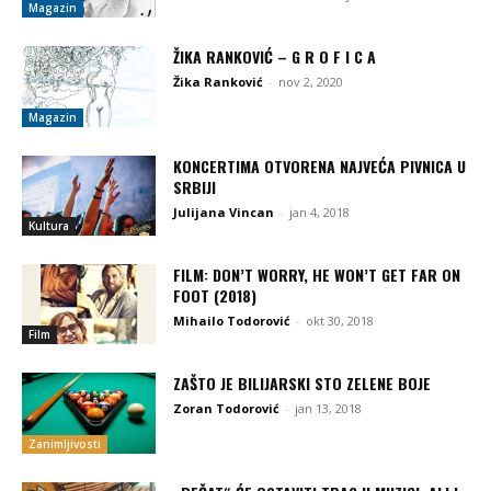
Magazin
ŽIKA RANKOVIĆ – G R O F I C A
Žika Ranković
-
nov 2, 2020
Magazin
KONCERTIMA OTVORENA NAJVEĆA PIVNICA U
SRBIJI
Julijana Vincan
-
jan 4, 2018
Kultura
FILM: DON’T WORRY, HE WON’T GET FAR ON
FOOT (2018)
Mihailo Todorović
-
okt 30, 2018
Film
ZAŠTO JE BILIJARSKI STO ZELENE BOJE
Zoran Todorović
-
jan 13, 2018
Zanimljivosti