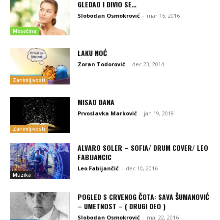
GLEDAO I DIVIO SE…
Slobodan Osmokrović
-
mar 16, 2016
Mesečina
LAKU NOĆ
Zoran Todorović
-
dec 23, 2014
Zanimljivosti
MISAO DANA
Prvoslavka Marković
-
jan 19, 2018
Zanimljivosti
ALVARO SOLER – SOFIA/ DRUM COVER/ LEO
FABIJANCIC
Leo Fabijančić
-
dec 10, 2016
Muzika
POGLED S CRVENOG ČOTA: SAVA ŠUMANOVIĆ
– UMETNOST – ( DRUGI DEO )
Slobodan Osmokrović
-
maj 22, 2016